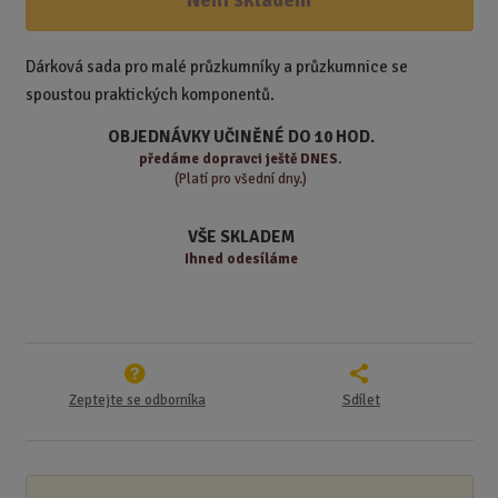
n
i
š
i
t
i
t
m
t
Dárková sada pro malé průzkumníky a průzkumnice se
p
n
m
spoustou praktických komponentů.
o
o
n
ž
o
č
OBJEDNÁVKY UČINĚNÉ DO 10 HOD.
s
ž
e
předáme
dopravci ještě DNES.
t
s
t
(Platí pro všední dny.)
v
t
í
v
VŠE SKLADEM
í
Ihned odesíláme
Zeptejte se odborníka
Sdílet