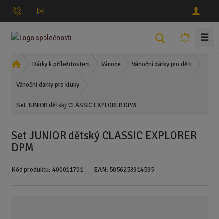
☰
V
y
h
Ú
Dárky k příležitostem
Vánoce
Vánoční dárky pro děti
l
v
o
Vánoční dárky pro kluky
e
d
d
Set JUNIOR dětský CLASSIC EXPLORER DPM
n
a
í
t
s
Set JUNIOR dětský CLASSIC EXPLORER
t
DPM
r
a
Kód produktu:
400011701
EAN:
5056258914595
n
a