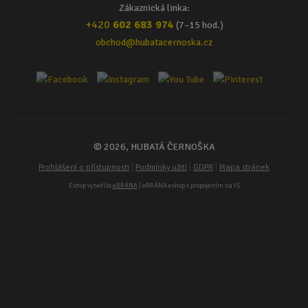
Zákaznická linka:
+420
602 683 974
(7–15 hod.)
obchod@hubatacernoska.cz
© 2026, HUBATÁ ČERNOŠKA
|
|
|
Prohlášení o přístupnosti
Podmínky užití
GDPR
Mapa stránek
Eshop vytvořila
eBRÁNA
| eBRÁNA eshop s propojením na IS