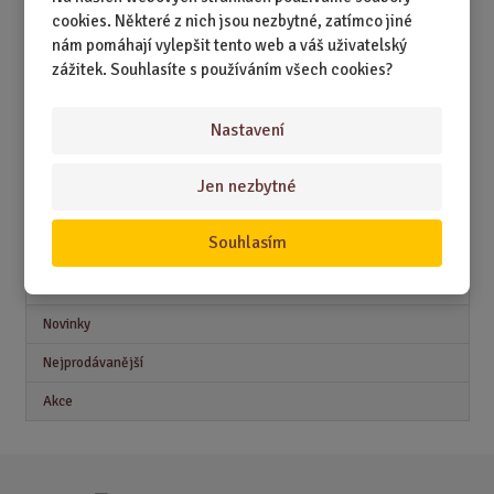
DÁRKY PODLE ZÁJMŮ
cookies. Některé z nich jsou nezbytné, zatímco jiné
nám pomáhají vylepšit tento web a váš uživatelský
DÁRKY PODLE ZAMĚSTNÁNÍ
zážitek. Souhlasíte s používáním všech cookies?
DÁRKY PRO DĚTI A MLÁDEŽ
Nastavení
DÁRKY PRO MUŽE
DÁRKY PRO ŽENY
Jen nezbytné
Souhlasím
Akční nabídky
Novinky
Nejprodávanější
Akce