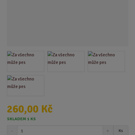
260,00 Kč
SKLADEM 1 KS
S
N
Z
Ks
n
a