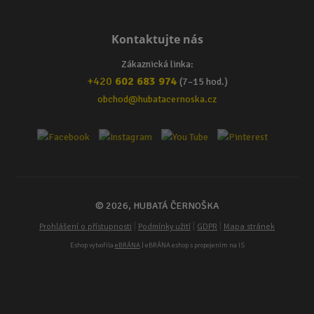
Kontaktujte nás
Zákaznická linka:
+420
602 683 974
(7–15 hod.)
obchod@hubatacernoska.cz
© 2026, HUBATÁ ČERNOŠKA
|
|
|
Prohlášení o přístupnosti
Podmínky užití
GDPR
Mapa stránek
Eshop vytvořila
eBRÁNA
| eBRÁNA eshop s propojením na IS