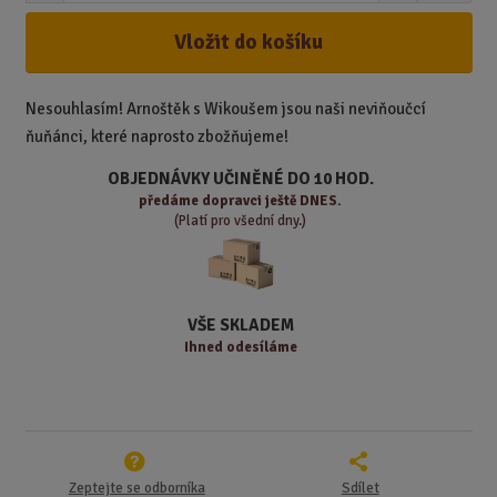
m
í
v
ě
ž
ý
Vložit do košíku
n
i
š
i
t
i
t
m
t
Nesouhlasím! Arnoštěk s Wikoušem jsou naši neviňoučcí
p
n
m
ňuňánci, které naprosto zbožňujeme!
o
o
n
ž
o
č
OBJEDNÁVKY UČINĚNÉ DO 10 HOD.
s
ž
e
předáme
dopravci ještě DNES.
t
s
t
(Platí pro všední dny.)
v
t
í
v
í
VŠE SKLADEM
Ihned odesíláme
Zeptejte se odborníka
Sdílet