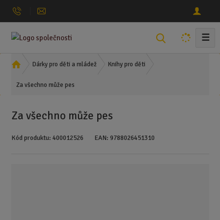
☰
V
y
h
Ú
Dárky pro děti a mládež
Knihy pro děti
l
v
Za všechno může pes
o
e
d
d
n
a
Za všechno může pes
í
t
s
Kód produktu:
400012526
EAN:
9788026451310
t
r
a
n
a