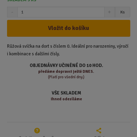
S
N
Z
Ks
n
a
m
í
v
ě
ž
ý
Vložit do košíku
n
i
š
i
t
i
t
m
t
Růžová svíčka na dort s číslem 0. Ideální pro narozeniny, výročí
p
n
m
i kombinace s dalšími čísly.
o
o
n
ž
o
č
OBJEDNÁVKY UČINĚNÉ DO 10 HOD.
s
ž
e
předáme
dopravci ještě DNES.
t
s
t
(Platí pro všední dny.)
v
t
í
v
VŠE SKLADEM
í
Ihned odesíláme