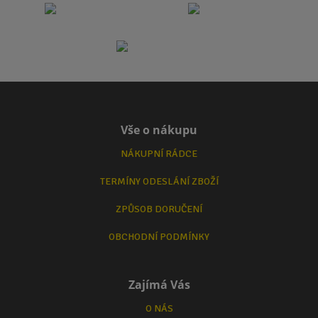
Vše o nákupu
NÁKUPNÍ RÁDCE
TERMÍNY ODESLÁNÍ ZBOŽÍ
ZPŮSOB DORUČENÍ
OBCHODNÍ PODMÍNKY
Zajímá Vás
O NÁS