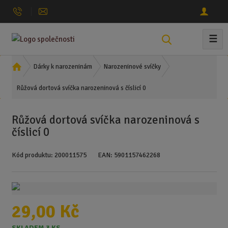
☰
V
y
h
Ú
Dárky k narozeninám
Narozeninové svíčky
l
v
Růžová dortová svíčka narozeninová s číslicí 0
o
e
d
d
n
a
Růžová dortová svíčka narozeninová s
í
t
číslicí 0
s
t
Kód produktu:
200011575
EAN:
5901157462268
r
a
n
a
29,00 Kč
SKLADEM 3 KS