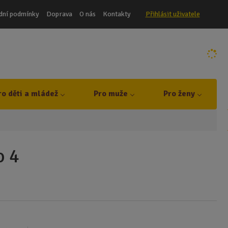
dní podmínky
Doprava
O nás
Kontakty
Přihlásit uživatele
ro děti a mládež
Pro muže
Pro ženy
o 4