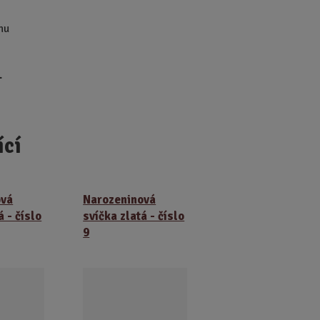
hu
.
ící
ová
Narozeninová
á - číslo
svíčka zlatá - číslo
9