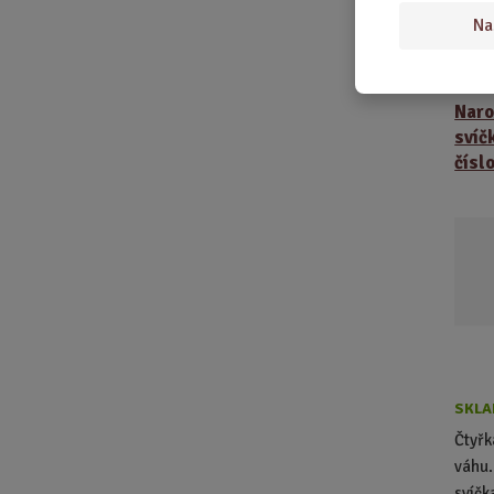
Na
Naro
svíč
číslo
SKLA
Čtyřk
váhu.
svíčk