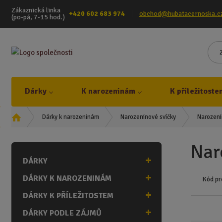
Zákaznická linka
+420 602 683 974
obchod@hubatacernoska.c
(po-pá, 7-15 hod.)
Dárky
K narozeninám
K příležitoste
Ú
Narozenin
Dárky k narozeninám
Narozeninové svíčky
v
o
Naro
d
DÁRKY
n
í
DÁRKY K NAROZENINÁM
Kód pr
s
t
DÁRKY K PŘÍLEŽITOSTEM
r
DÁRKY PODLE ZÁJMŮ
a