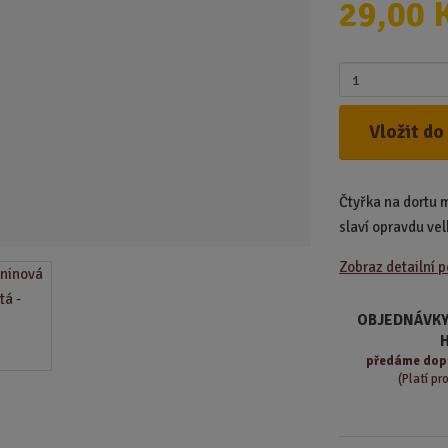
29,00 
d
u
k
Z
t
m
.
ě
Vložit do
.
n
.
i
t
Čtyřka na dortu m
p
o
slaví opravdu vel
č
Zobraz detailní 
e
t
OBJEDNÁVKY
předáme
dop
(Platí pr