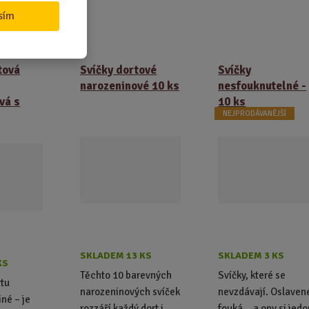
ivy
o
o
sím
č
č
e
e
t
t
tová
Svíčky dortové
Svíčky
narozeninové 10 ks
nesfouknutelné -
vá s
10 ks
NEJPRODÁVANĚJŠÍ
SKLADEM 13 KS
SKLADEM 3 KS
KS
Těchto 10 barevných
Svíčky, které se
rtu
narozeninových svíček
nevzdávají. Oslaven
né – je
rozzáří každý dort i
fouká… a ony si jedo