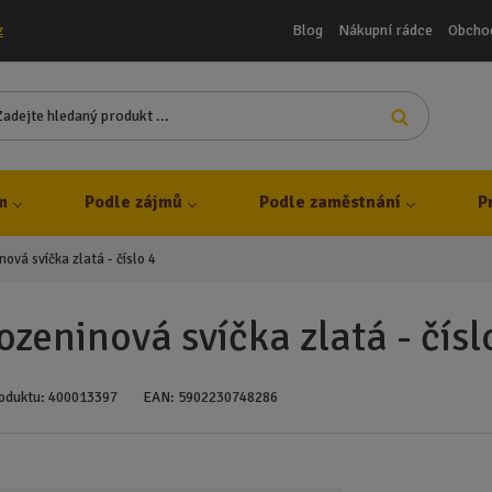
Blog
Nákupní rádce
Obcho
z
Z
Vyhledat
a
d
e
j
m
Podle zájmů
Podle zaměstnání
P
t
e
ová svíčka zlatá - číslo 4
h
l
e
zeninová svíčka zlatá - čísl
d
a
n
oduktu:
400013397
EAN:
5902230748286
ý
p
r
o