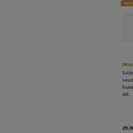
NEJP
SKLA
Svíčk
nevzd
fouká
dál.
29,0