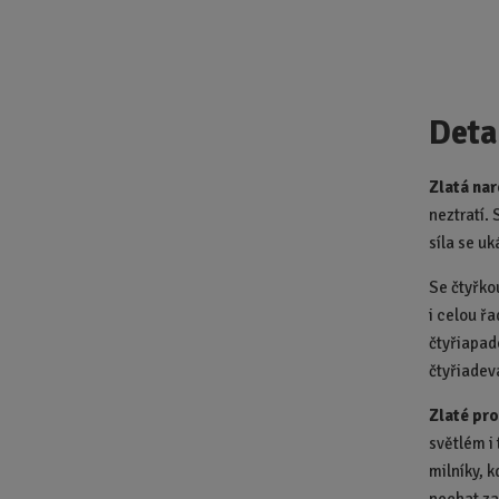
Deta
Zlatá nar
neztratí. 
síla se uk
Se čtyřkou
i celou řa
čtyřiapad
čtyřiadev
Zlaté pr
světlém i 
milníky, k