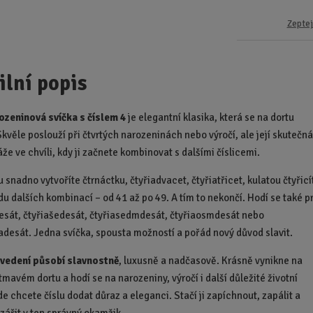
Zeptej
ilní popis
ozeninová svíčka s číslem 4
je elegantní klasika, která se na dortu
Skvěle poslouží při čtvrtých narozeninách nebo výročí, ale její skutečn
áže ve chvíli, kdy ji začnete kombinovat s dalšími číslicemi.
 snadno vytvoříte čtrnáctku, čtyřiadvacet, čtyřiatřicet, kulatou čtyřicí
du dalších kombinací – od 41 až po 49. A tím to nekončí. Hodí se také p
esát, čtyřiašedesát, čtyřiasedmdesát, čtyřiaosmdesát nebo
adesát. Jedna svíčka, spousta možností a pořád nový důvod slavit.
ovedení působí slavnostně
, luxusně a nadčasově. Krásně vynikne na
tmavém dortu a hodí se na narozeniny, výročí i další důležité životní
de chcete číslu dodat důraz a eleganci. Stačí ji zapíchnout, zapálit a