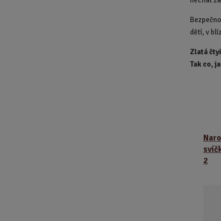
nechat za
Bezpečnos
dětí, v bl
Zlatá čty
Tak co, j
Naro
svíčk
2