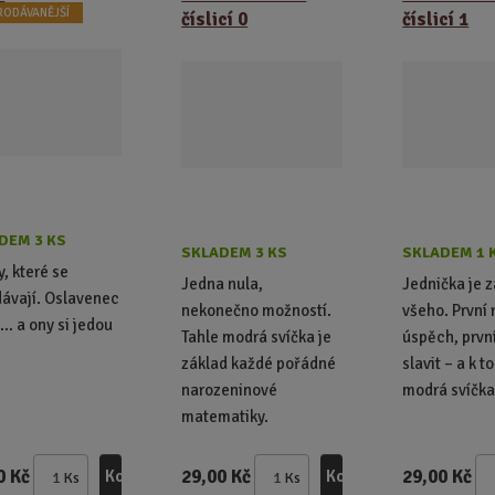
RODÁVANĚJŠÍ
číslicí 0
číslicí 1
DEM 3 KS
SKLADEM 3 KS
SKLADEM 1 
y, které se
Jedna nula,
Jednička je 
ávají. Oslavenec
nekonečno možností.
všeho. První 
… a ony si jedou
Tahle modrá svíčka je
úspěch, prvn
základ každé pořádné
slavit – a k 
narozeninové
modrá svíčka
matematiky.
0 Kč
29,00 Kč
29,00 Kč
Koupit
Koupit
Ks
Ks
Z
Z