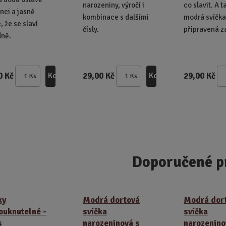
narozeniny, výročí i
co slavit. A t
nci a jasně
kombinace s dalšími
modrá svíčka
, že se slaví
čísly.
připravená za
dně.
0 Kč
29,00 Kč
29,00 Kč
Koupit
Koupit
Ks
Ks
Z
Z
m
m
ě
ě
n
n
i
i
t
t
p
p
Doporučené p
o
o
č
č
e
e
t
t
ky
Modrá dortová
Modrá dor
ouknutelné -
svíčka
svíčka
s
narozeninová s
narozenino