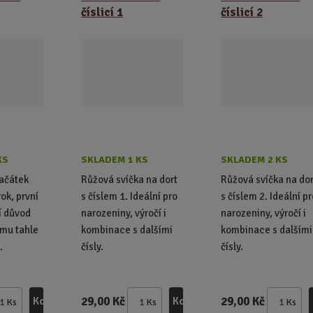
číslicí 1
číslicí 2
KS
SKLADEM 1 KS
SKLADEM 2 KS
začátek
Růžová svíčka na dort
Růžová svíčka na dor
rok, první
s číslem 1. Ideální pro
s číslem 2. Ideální p
í důvod
narozeniny, výročí i
narozeniny, výročí i
tomu tahle
kombinace s dalšími
kombinace s dalšími
.
čísly.
čísly.
29,00 Kč
29,00 Kč
Koupit
Koupit
Ks
Ks
Ks
Z
Z
Z