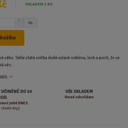
Kč
SKLADEM 1 KS
N
Ks
S
a
n
v
í
ý
 košíku
ž
š
i
i
t
t
á váhu. Tahle zlatá svíčka dodá oslavě noblesu, lesk a pocit, že se
m
m
n
ká věc.
n
o
o
ž
popis
ž
s
s
t
t
 UČINĚNÉ DO 10
VŠE SKLADEM
v
v
HOD.
Ihned odesíláme
í
í
ravci ještě DNES.
o všední dny.)