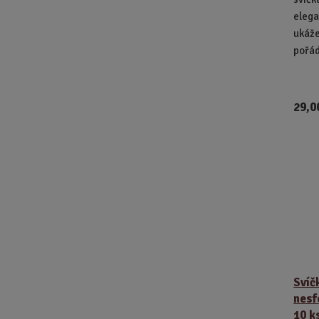
elega
ukáže
pořá
29,0
Svíč
nesf
10 k