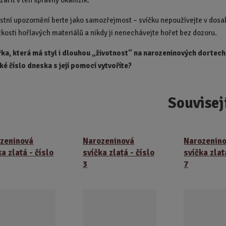
zářit v ten správný okamžik.
tní upozornění berte jako samozřejmost – svíčku nepoužívejte v dosa
ízkosti hořlavých materiálů a nikdy ji nenechávejte hořet bez dozoru.
řka, která má styl i dlouhou „životnost“ na narozeninových dortech
aké číslo dneska s její pomocí vytvoříte?
Souvisej
zeninová
Narozeninová
Narozenin
a zlatá - číslo
svíčka zlatá - číslo
svíčka zlat
3
7