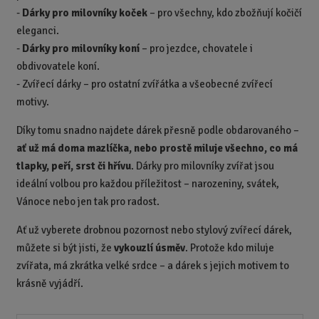
-
Dárky pro milovníky koček
– pro všechny, kdo zbožňují kočičí
eleganci.
-
Dárky pro milovníky koní
– pro jezdce, chovatele i
obdivovatele koní.
-
Zvířecí dárky – pro ostatní zvířátka a všeobecné zvířecí
motivy.
Díky tomu snadno najdete dárek přesně podle obdarovaného –
ať už má doma mazlíčka, nebo prostě miluje všechno, co má
tlapky, peří, srst či hřívu
. Dárky pro milovníky zvířat jsou
ideální volbou pro každou příležitost – narozeniny, svátek,
Vánoce nebo jen tak pro radost.
Ať už vyberete drobnou pozornost nebo stylový zvířecí dárek,
můžete si být jisti, že
vykouzlí úsměv
. Protože kdo miluje
zvířata, má zkrátka velké srdce – a dárek s jejich motivem to
krásně vyjádří.