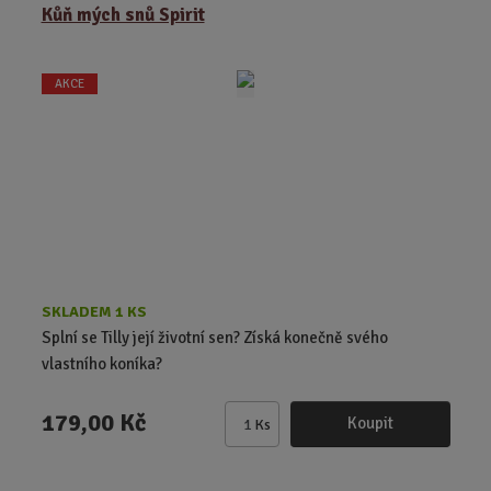
ě
Kůň mých snů Spirit
n
i
t
AKCE
p
o
č
e
t
SKLADEM 1 KS
Splní se Tilly její životní sen? Získá konečně svého
vlastního koníka?
179,00 Kč
Koupit
Ks
Z
m
ě