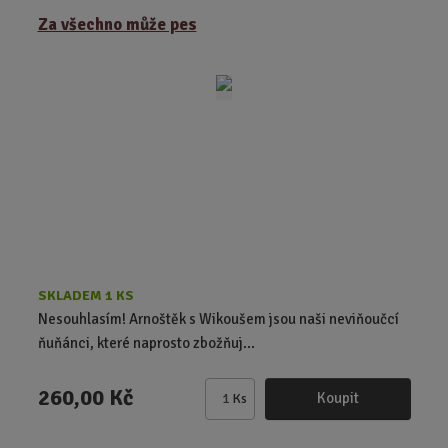
ě
Za všechno může pes
n
i
t
p
o
č
e
t
SKLADEM 1 KS
Nesouhlasím! Arnoštěk s Wikoušem jsou naši neviňoučcí
ňuňánci, které naprosto zbožňuj...
260,00 Kč
Koupit
Ks
Z
m