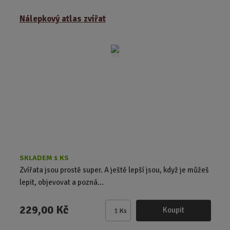
ě
Nálepkový atlas zvířat
n
i
t
p
o
č
e
t
SKLADEM 1 KS
Zvířata jsou prostě super. A ještě lepší jsou, když je můžeš
lepit, objevovat a pozná...
229,00 Kč
Koupit
Ks
Z
m