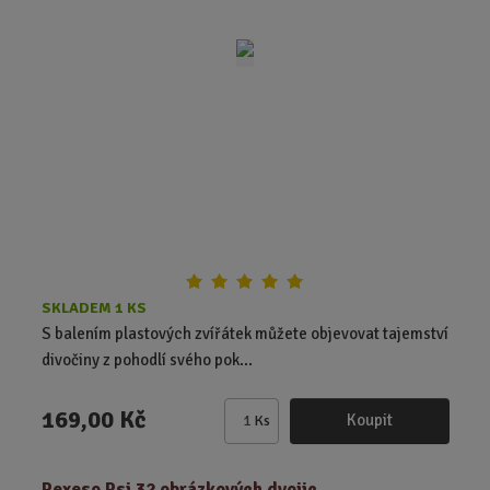
i
t
p
o
č
e
t
SKLADEM 1 KS
S balením plastových zvířátek můžete objevovat tajemství
divočiny z pohodlí svého pok...
169,00 Kč
Koupit
Ks
Z
m
ě
Pexeso Psi 32 obrázkových dvojic