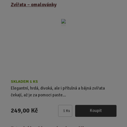
Zvířata – omalovánky
n
i
t
p
o
č
e
t
SKLADEM 1 KS
Elegantní, hrdá, divoká, ale i přítulná a bájná zvířata
čekají, až je za pomoci paste...
249,00 Kč
Koupit
Ks
Z
m
ě