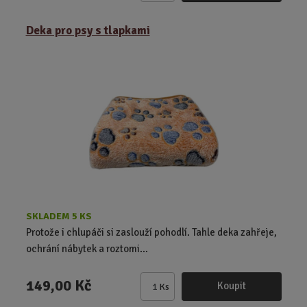
m
ě
Deka pro psy s tlapkami
n
i
t
p
o
č
e
t
SKLADEM 5 KS
Protože i chlupáči si zaslouží pohodlí. Tahle deka zahřeje,
ochrání nábytek a roztomi...
149,00 Kč
Koupit
Ks
Z