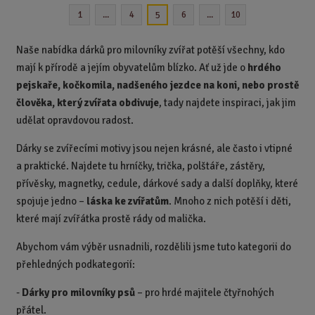
n
1
...
4
6
...
10
5
i
t
p
Naše nabídka dárků pro milovníky zvířat potěší všechny, kdo
o
mají k přírodě a jejím obyvatelům blízko. Ať už jde o
hrdého
č
pejskaře, kočkomila, nadšeného jezdce na koni, nebo prostě
e
člověka, který zvířata obdivuje
, tady najdete inspiraci, jak jim
t
udělat opravdovou radost.
Dárky se zvířecími motivy jsou nejen krásné, ale často i vtipné
a praktické. Najdete tu hrníčky, trička, polštáře, zástěry,
přívěsky, magnetky, cedule, dárkové sady a další doplňky, které
spojuje jedno –
láska ke zvířatům
. Mnoho z nich potěší i děti,
které mají zvířátka prostě rády od malička.
Abychom vám výběr usnadnili, rozdělili jsme tuto kategorii do
přehledných podkategorií:
-
Dárky pro milovníky psů
– pro hrdé majitele čtyřnohých
přátel.