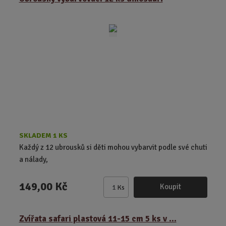
i
t
p
o
č
e
t
SKLADEM 1 KS
Každý z 12 ubrousků si děti mohou vybarvit podle své chuti
a nálady,
149,00 Kč
Koupit
Ks
Z
m
ě
Zvířata safari plastová 11-15 cm 5 ks v ...
n