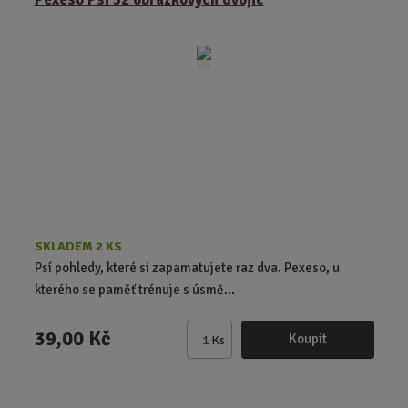
n
i
t
p
o
č
e
t
SKLADEM 2 KS
Psí pohledy, které si zapamatujete raz dva. Pexeso, u
kterého se paměť trénuje s úsmě...
39,00 Kč
Koupit
Ks
Z
m
ě