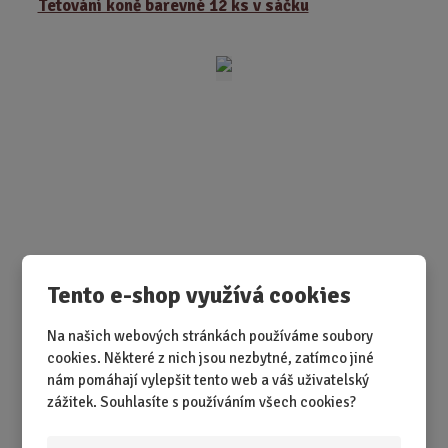
Tetování koně barevné 12 ks v sáčku
n
i
t
p
o
č
e
t
SKLADEM 1 KS
Tento e-shop využívá cookies
Malé tetování, velká radost. Koně, kteří nezlobí – jen
zdobí.
Na našich webových stránkách používáme soubory
cookies. Některé z nich jsou nezbytné, zatímco jiné
79,00 Kč
Koupit
Ks
nám pomáhají vylepšit tento web a váš uživatelský
Z
zážitek. Souhlasíte s používáním všech cookies?
m
ě
Kniha aktivit s nálepkami Dobrodružství ...