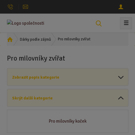
☰
V
y
h
Ú
Pro milovníky zvířat
Dárky podle zájmů
l
v
o
e
Pro milovníky zvířat
d
d
n
a
í
t
Zobrazit popis kategorie
s
t
r
Skrýt další kategorie
a
n
a
Pro milovníky koček