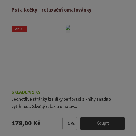
m
ě
Psi a kočky - relaxační omalovánky
n
i
t
AKCE
p
o
č
e
t
SKLADEM 1 KS
Jednotlivé stránky lze díky perforaci z knihy snadno
vytrhnout. Skvělý relax u omalov...
178,00 Kč
Koupit
Ks
Z
m