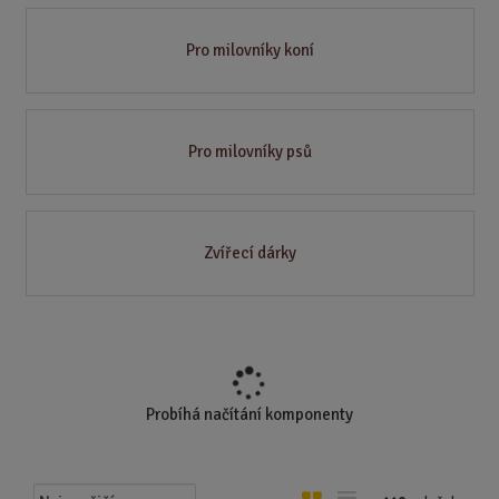
Pro milovníky koní
Pro milovníky psů
Zvířecí dárky
Probíhá načítání komponenty
Ř
O
T