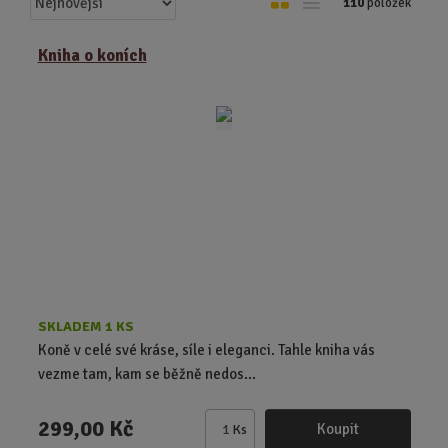
110
položek
a
b
a
z
r
b
Kniha o koních
e
á
u
n
z
l
í
k
k
p
o
o
r
o
v
v
d
ý
ý
u
v
v
k
ý
ý
t
p
p
ů
i
i
s
s
SKLADEM 1 KS
Koně v celé své kráse, síle i eleganci. Tahle kniha vás
vezme tam, kam se běžně nedos...
299,00 Kč
Koupit
Ks
Z