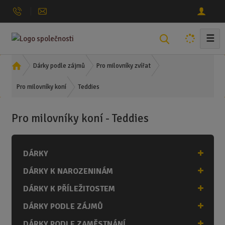
☰
V
y
h
Ú
Dárky podle zájmů
Pro milovníky zvířat
l
v
Teddies
o
Pro milovníky koní
e
d
d
n
a
Pro milovníky koní - Teddies
í
t
s
t
DÁRKY
r
a
DÁRKY K NAROZENINÁM
n
a
DÁRKY K PŘÍLEŽITOSTEM
DÁRKY PODLE ZÁJMŮ
DÁRKY PODLE ZAMĚSTNÁNÍ