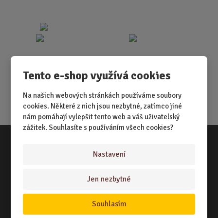
Tento e-shop využívá cookies
Na našich webových stránkách používáme soubory
cookies. Některé z nich jsou nezbytné, zatímco jiné
nám pomáhají vylepšit tento web a váš uživatelský
zážitek. Souhlasíte s používáním všech cookies?
Nastavení
Vše o nákupu
NÁKUPNÍ RÁDCE
Jen nezbytné
TERMÍNY ODESLÁNÍ ZBOŽÍ
Souhlasím
ZPŮSOB DORUČENÍ