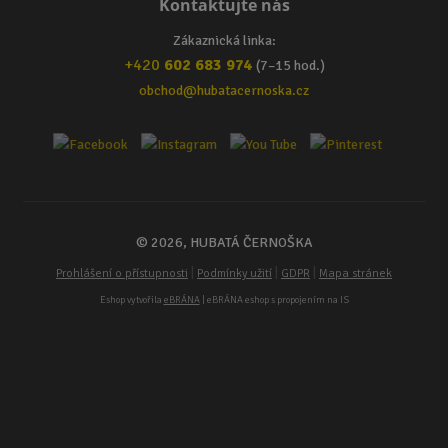
Kontaktujte nás
Zákaznická linka:
+420
602 683 974
(7–15 hod.)
obchod@hubatacernoska.cz
© 2026, HUBATÁ ČERNOŠKA
|
|
|
Prohlášení o přístupnosti
Podmínky užití
GDPR
Mapa stránek
Eshop vytvořila
eBRÁNA
| eBRÁNA eshop s propojením na IS