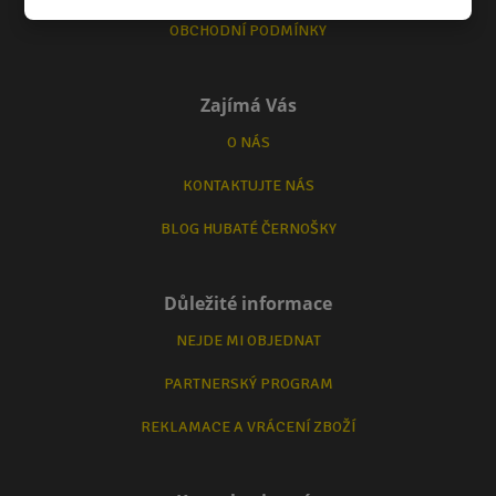
OBCHODNÍ PODMÍNKY
Zajímá Vás
O NÁS
KONTAKTUJTE NÁS
BLOG HUBATÉ ČERNOŠKY
Důležité informace
NEJDE MI OBJEDNAT
PARTNERSKÝ PROGRAM
REKLAMACE A VRÁCENÍ ZBOŽÍ