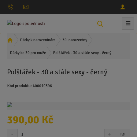
☰
V
y
h
Ú
Dárky k narozeninám
30. narozeniny
l
v
Polštářek - 30 a stále sexy - černý
o
Dárky ke 30 pro muže
e
d
d
n
a
Polštářek - 30 a stále sexy - černý
í
t
s
Kód produktu:
400010396
t
r
a
n
a
390,00 Kč
S
N
Z
Ks