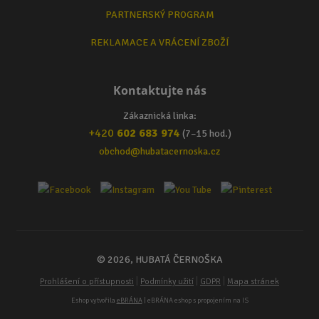
PARTNERSKÝ PROGRAM
REKLAMACE A VRÁCENÍ ZBOŽÍ
Kontaktujte nás
Zákaznická linka:
+420
602 683 974
(7–15 hod.)
obchod@hubatacernoska.cz
© 2026, HUBATÁ ČERNOŠKA
|
|
|
Prohlášení o přístupnosti
Podmínky užití
GDPR
Mapa stránek
Eshop vytvořila
eBRÁNA
| eBRÁNA eshop s propojením na IS