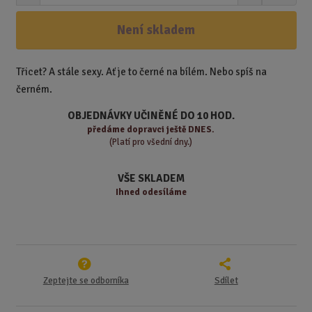
n
a
m
í
v
ě
ž
ý
Není skladem
n
i
š
i
t
i
t
m
t
Třicet? A stále sexy. Ať je to černé na bílém. Nebo spíš na
p
n
m
černém.
o
o
n
ž
o
č
OBJEDNÁVKY UČINĚNÉ DO 10 HOD.
s
ž
e
předáme
dopravci ještě DNES.
t
s
t
(Platí pro všední dny.)
v
t
í
v
VŠE SKLADEM
í
Ihned odesíláme
Zeptejte se odborníka
Sdílet