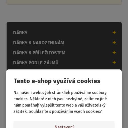
DÁRKY
DÁRKY K NAROZENINÁM
DÁRKY K PŘÍLEŽITOSTEM
DÁRKY PODLE ZÁJMŮ
DÁRKY PODLE ZAMĚSTNÁNÍ
Tento e-shop využívá cookies
DÁRKY PRO DĚTI A MLÁDEŽ
Na našich webových stránkách používáme soubory
DÁRKY PRO MUŽE
cookies. Některé z nich jsou nezbytné, zatímco jiné
DÁRKY PRO ŽENY
nám pomáhají vylepšit tento web a váš uživatelský
zážitek. Souhlasíte s používáním všech cookies?
Nastavení