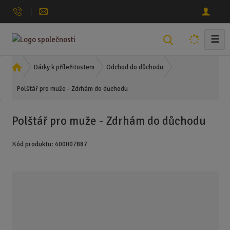
☰
V
y
h
Ú
Dárky k příležitostem
Odchod do důchodu
l
v
Polštář pro muže - Zdrhám do důchodu
o
e
d
d
n
a
Polštář pro muže - Zdrhám do důchodu
í
t
s
Kód produktu:
400007887
t
r
a
n
a