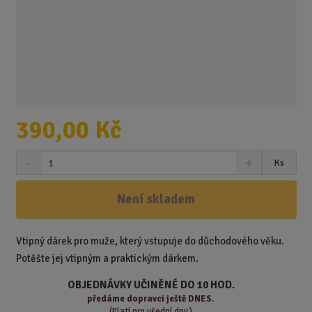
390,00 Kč
S
N
Z
Ks
n
a
m
í
v
ě
ž
ý
Není skladem
n
i
š
i
t
i
t
m
t
Vtipný dárek pro muže, který vstupuje do důchodového věku.
p
n
m
Potěšte jej vtipným a praktickým dárkem.
o
o
n
ž
o
č
OBJEDNÁVKY UČINĚNÉ DO 10 HOD.
s
ž
e
předáme
dopravci ještě DNES.
t
s
t
(Platí pro všední dny.)