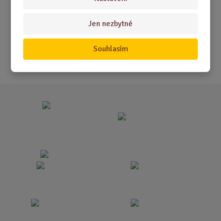
Akční nabídky
Jen nezbytné
Novinky
Nejprodávanější
Souhlasím
Akce