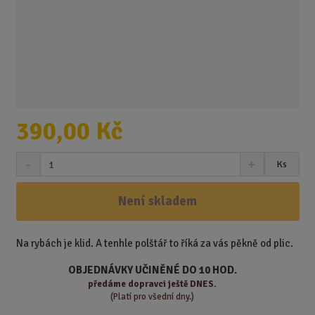
390,00 Kč
S
N
Z
Ks
n
a
m
í
v
ě
ž
ý
Není skladem
n
i
š
i
t
i
t
m
t
Na rybách je klid. A tenhle polštář to říká za vás pěkně od plic.
p
n
m
o
o
n
OBJEDNÁVKY UČINĚNÉ DO 10 HOD.
ž
o
č
předáme
dopravci ještě DNES.
s
ž
(Platí pro všední dny.)
e
t
s
t