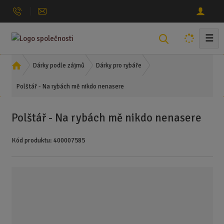
☰
V
y
h
Ú
Dárky podle zájmů
Dárky pro rybáře
l
v
Polštář - Na rybách mě nikdo nenasere
o
e
d
d
n
a
Polštář - Na rybách mě nikdo nenasere
í
t
s
Kód produktu:
400007585
t
r
a
n
a