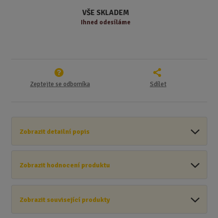
v
t
VŠE SKLADEM
í
v
Ihned odesíláme
í
Zeptejte se odborníka
Sdílet
Zobrazit detailní popis
Zobrazit hodnocení produktu
Zobrazit související produkty