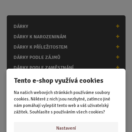
DÁRKY
DÁRKY K NAROZENINÁM
DÁRKY K PŘÍLEŽITOSTEM
DÁRKY PODLE ZÁJMŮ
DÁRKY PODLE ZAMĚSTNÁNÍ
DÁRKY PRO DĚTI A MLÁDEŽ
Tento e-shop využívá cookies
DÁRKY PRO MUŽE
Na našich webových stránkách používáme soubory
DÁRKY PRO ŽENY
cookies. Některé z nich jsou nezbytné, zatímco jiné
nám pomáhají vylepšit tento web a váš uživatelský
zážitek. Souhlasíte s používáním všech cookies?
Akční nabídky
Nastavení