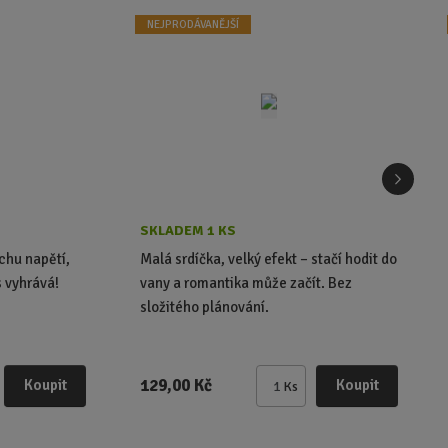
NEJPRODÁVANĚJŠÍ
d
a
l
SKLADEM 1 KS
š
chu napětí,
Malá srdíčka, velký efekt – stačí hodit do
s vyhrává!
vany a romantika může začít. Bez
í
složitého plánování.
129,00 Kč
Koupit
Koupit
Ks
Z
m
ě