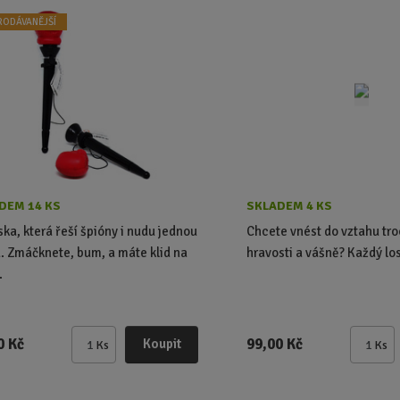
RODÁVANĚJŠÍ
DEM 14 KS
SKLADEM 4 KS
ska, která řeší špióny i nudu jednou
Chcete vnést do vztahu tro
. Zmáčknete, bum, a máte klid na
hravosti a vášně? Každý lo
.
0 Kč
99,00 Kč
Koupit
Ks
Ks
Z
Z
m
m
ě
ě