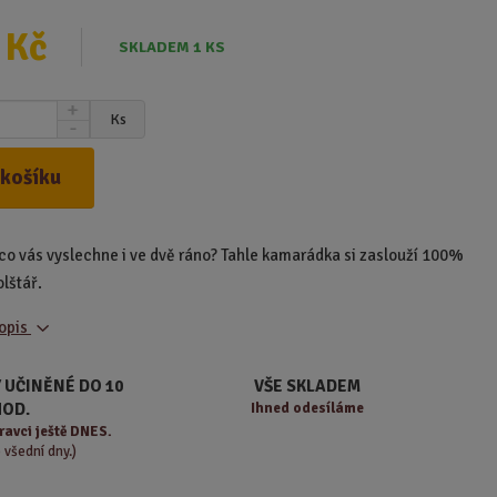
 Kč
SKLADEM 1 KS
N
Ks
S
a
n
v
í
ý
 košíku
ž
š
i
i
t
t
co vás vyslechne i ve dvě ráno? Tahle kamarádka si zaslouží 100%
m
m
n
olštář.
n
o
o
ž
popis
ž
s
s
t
t
 UČINĚNÉ DO 10
VŠE SKLADEM
v
v
HOD.
Ihned odesíláme
í
í
ravci ještě DNES.
o všední dny.)