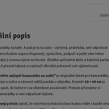
Zeptej
ilní popis
rádky na kafe. A pak je tu ta vaše – výřečná, přátelská, umí odpočívat
imochodem superschopnost), vyslechne, podpoří a ještě vám řekne
 když ji zrovna slyšet nechcete. Zkrátka spřízněná duše a báječná parťa
 A přesně taková si zaslouží oficiální potvrzení své výjimečnosti.
100% nejlepší kamarádka na světě“
je originální dárek pro kamarádku
řeje u srdce a zároveň udělá parádu v obýváku. Rozměr
40 × 40 cm
je
a gauč, do ložnice i na víkendové povalování. Protože přiznejme si –
kamarádky si umí odpočívat stylově.
nný potisk
zajistí, že všechna ta krásná slova budou vidět z každé stra