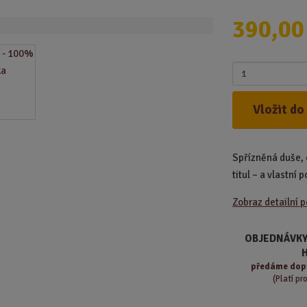
o
390,00
d
u
k
t
Z
.
m
.
ě
Vložit do
.
n
i
t
Spřízněná duše, 
p
o
titul – a vlastní p
č
Zobraz detailní 
e
t
OBJEDNÁVKY
předáme
dop
(Platí pr