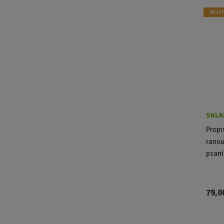
NEJP
SKLA
Propi
ranou
psaní
79,0