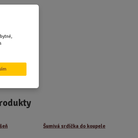
)
í
bytné,
s
sím
rodukty
ášeň
Šumivá srdíčka do koupele