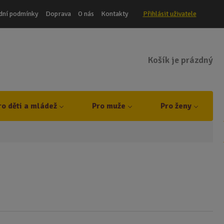
dní podmínky
Doprava
O nás
Kontakty
Přihlásit uživatele
Košík je prázdný
t
ro děti a mládež
Pro muže
Pro ženy