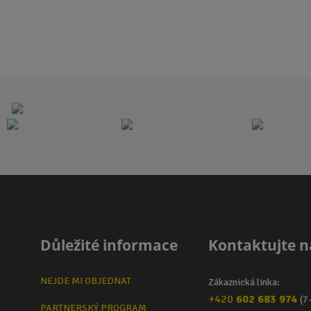
n
n
i
i
t
t
p
p
o
o
č
č
e
e
t
t
Důležité informace
Kontaktujte n
NEJDE MI OBJEDNAT
Zákaznická linka:
+420
602 683 974
(7
PARTNERSKÝ PROGRAM