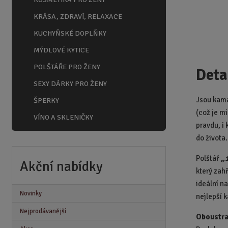
KRÁSA, ZDRAVÍ, RELAXACE
KUCHYŇSKÉ DOPLŇKY
MÝDLOVÉ KYTICE
POLŠTÁŘE PRO ŽENY
Deta
SEXY DÁRKY PRO ŽENY
Jsou kama
ŠPERKY
(což je m
VÍNO A SKLENIČKY
pravdu, i
do života.
Polštář
„
Akční nabídky
který zah
ideální n
Novinky
nejlepší 
Nejprodávanější
Oboustra