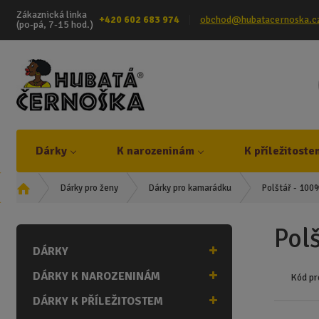
Zákaznická linka
+420 602 683 974
obchod@hubatacernoska.c
(po-pá, 7-15 hod.)
Dárky
K narozeninám
K příležitoste
Ú
Polštář - 10
Dárky pro ženy
Dárky pro kamarádku
v
o
Pol
d
DÁRKY
n
í
DÁRKY K NAROZENINÁM
Kód pr
s
t
DÁRKY K PŘÍLEŽITOSTEM
r