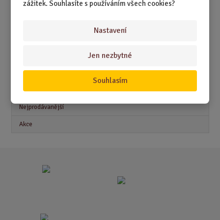
DÁRKY PRO MUŽE
zážitek. Souhlasíte s používáním všech cookies?
DÁRKY PRO ŽENY
Nastavení
Jen nezbytné
Akční nabídky
Souhlasím
Novinky
Nejprodávanější
Akce