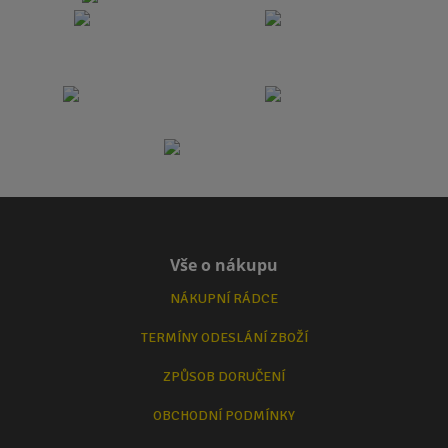
Vše o nákupu
NÁKUPNÍ RÁDCE
TERMÍNY ODESLÁNÍ ZBOŽÍ
ZPŮSOB DORUČENÍ
OBCHODNÍ PODMÍNKY