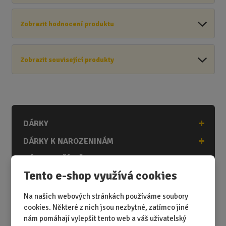
Zobrazit hodnocení produktu
Zobrazit související produkty
DÁRKY
DÁRKY K NAROZENINÁM
DÁRKY K PŘÍLEŽITOSTEM
Tento e-shop využívá cookies
DÁRKY PODLE ZÁJMŮ
DÁRKY PODLE ZAMĚSTNÁNÍ
Na našich webových stránkách používáme soubory
cookies. Některé z nich jsou nezbytné, zatímco jiné
DÁRKY PRO DĚTI A MLÁDEŽ
nám pomáhají vylepšit tento web a váš uživatelský