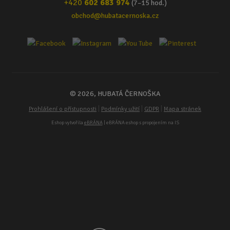
+420
602 683 974
(7–15 hod.)
obchod@hubatacernoska.cz
© 2026, HUBATÁ ČERNOŠKA
|
|
|
Prohlášení o přístupnosti
Podmínky užití
GDPR
Mapa stránek
Eshop vytvořila
eBRÁNA
| eBRÁNA eshop s propojením na IS