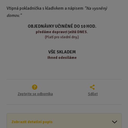
t
i
t
m
t
Vtipná pokladnička s kladívkem a nápisem
"Na vysněný
p
n
m
domov."
o
o
n
ž
o
č
OBJEDNÁVKY UČINĚNÉ DO 10 HOD.
s
ž
e
předáme
dopravci ještě DNES.
t
s
t
(Platí pro všední dny.)
v
t
í
v
VŠE SKLADEM
í
Ihned odesíláme
Zeptejte se odborníka
Sdílet
Zobrazit detailní popis