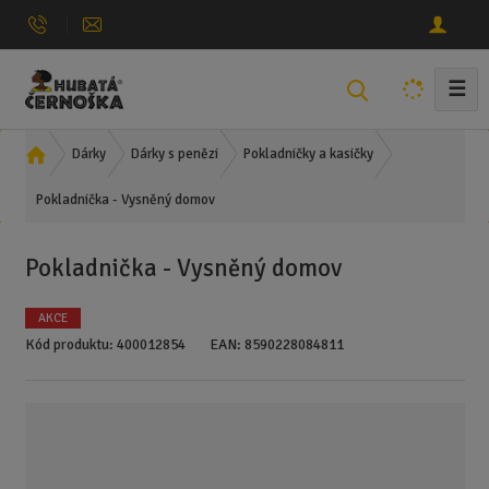
☰
V
y
h
Ú
Dárky
Dárky s penězi
Pokladničky a kasičky
l
v
e
Pokladnička - Vysněný domov
o
d
d
n
a
Pokladnička - Vysněný domov
í
t
s
AKCE
t
Kód produktu:
400012854
EAN:
8590228084811
r
a
n
a