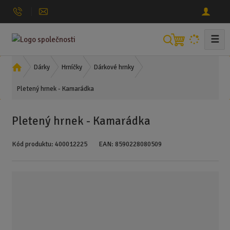
☰
V
y
h
Ú
Dárky
Hrníčky
Dárkové hrnky
l
v
Pletený hrnek - Kamarádka
o
e
d
d
n
a
Pletený hrnek - Kamarádka
í
t
s
Kód produktu:
400012225
EAN:
8590228080509
t
r
a
n
a