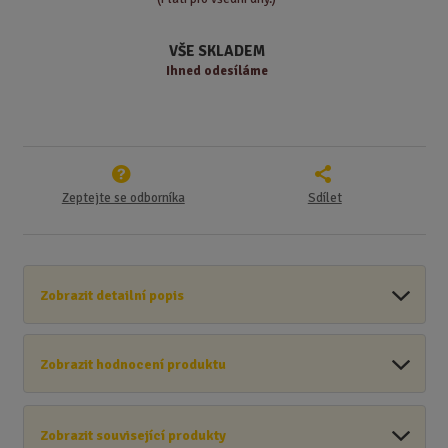
v
t
í
v
VŠE SKLADEM
í
Ihned odesíláme
Zeptejte se odborníka
Sdílet
Zobrazit detailní popis
Zobrazit hodnocení produktu
Zobrazit související produkty