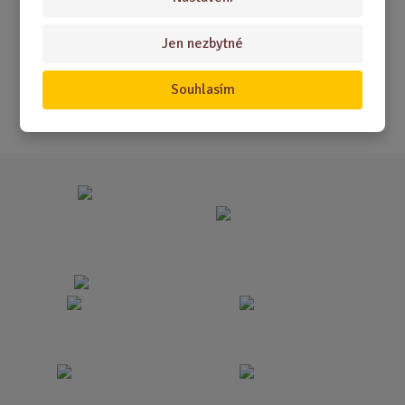
Akční nabídky
Jen nezbytné
Novinky
Nejprodávanější
Souhlasím
Akce