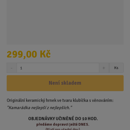
299,00 Kč
S
N
Z
Ks
n
a
m
í
v
ě
ž
ý
Není skladem
n
i
š
i
t
i
t
m
t
Originální keramický hrnek ve tvaru klubíčka s věnováním:
p
n
m
"Kamarádka nejlepší z nejlepších."
o
o
n
ž
o
č
OBJEDNÁVKY UČINĚNÉ DO 10 HOD.
s
ž
e
předáme
dopravci ještě DNES.
t
s
t
(Platí pro všední dny.)