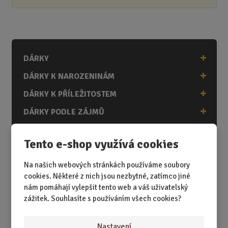
DÁRKY
DÁRKY K NAROZENINÁM
DÁRKY K PŘÍLEŽITOSTEM
DÁRKY PODLE ZÁJMŮ
DÁRKY PODLE ZAMĚSTNÁNÍ
Tento e-shop využívá cookies
DÁRKY PRO DĚTI A MLÁDEŽ
Na našich webových stránkách používáme soubory
DÁRKY PRO MUŽE
cookies. Některé z nich jsou nezbytné, zatímco jiné
DÁRKY PRO ŽENY
nám pomáhají vylepšit tento web a váš uživatelský
zážitek. Souhlasíte s používáním všech cookies?
Nastavení