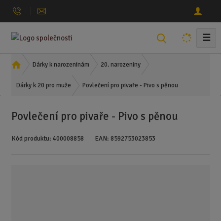
☰
V
y
h
Ú
Dárky k narozeninám
20. narozeniny
l
v
Povlečení pro pivaře - Pivo s pěnou
o
Dárky k 20 pro muže
e
d
d
n
a
Povlečení pro pivaře - Pivo s pěnou
í
t
s
Kód produktu:
400008858
EAN:
8592753023853
t
r
a
n
a