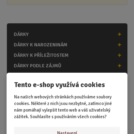
DÁRKY
DÁRKY K NAROZENINÁM
DÁRKY K PŘÍLEŽITOSTEM
DÁRKY PODLE ZÁJMŮ
DÁRKY PODLE ZAMĚSTNÁNÍ
Tento e-shop využívá cookies
DÁRKY PRO DĚTI A MLÁDEŽ
Na našich webových stránkách používáme soubory
DÁRKY PRO MUŽE
cookies. Některé z nich jsou nezbytné, zatímco jiné
DÁRKY PRO ŽENY
nám pomáhají vylepšit tento web a váš uživatelský
zážitek. Souhlasíte s používáním všech cookies?
Nastavení