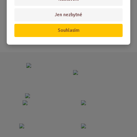
Akční nabídky
Jen nezbytné
Novinky
Nejprodávanější
Souhlasím
Akce