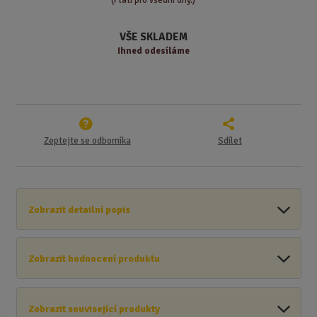
v
t
í
v
VŠE SKLADEM
í
Ihned odesíláme
Zeptejte se odborníka
Sdílet
Zobrazit detailní popis
Zobrazit hodnocení produktu
Zobrazit související produkty