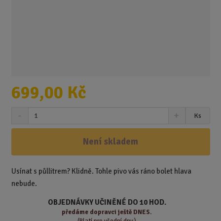
699,00 Kč
S
N
Z
Ks
n
a
m
í
v
ě
ž
ý
Není skladem
n
i
š
i
t
i
t
m
t
Usínat s půllitrem? Klidně. Tohle pivo vás ráno bolet hlava
p
n
m
nebude.
o
o
n
ž
o
č
OBJEDNÁVKY UČINĚNÉ DO 10 HOD.
s
ž
e
předáme
dopravci ještě DNES.
t
s
t
(Platí pro všední dny.)