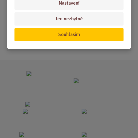
Nastavení
Akční nabídky
Jen nezbytné
Novinky
Souhlasím
Nejprodávanější
Akce