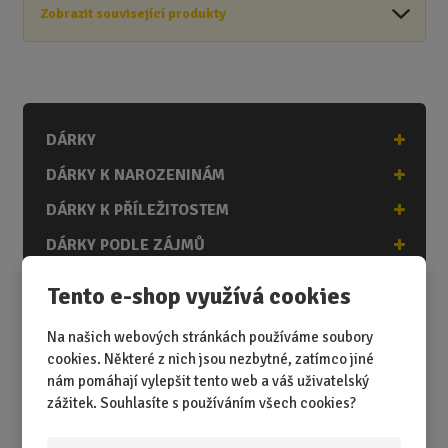
Zobrazit související produkty
DÁRKY
DÁRKY K NAROZENINÁM
DÁRKY K PŘÍLEŽITOSTEM
DÁRKY PODLE ZÁJMŮ
DÁRKY PODLE ZAMĚSTNÁNÍ
Tento e-shop využívá cookies
DÁRKY PRO DĚTI A MLÁDEŽ
Na našich webových stránkách používáme soubory
DÁRKY PRO MUŽE
cookies. Některé z nich jsou nezbytné, zatímco jiné
nám pomáhají vylepšit tento web a váš uživatelský
DÁRKY PRO ŽENY
zážitek. Souhlasíte s používáním všech cookies?