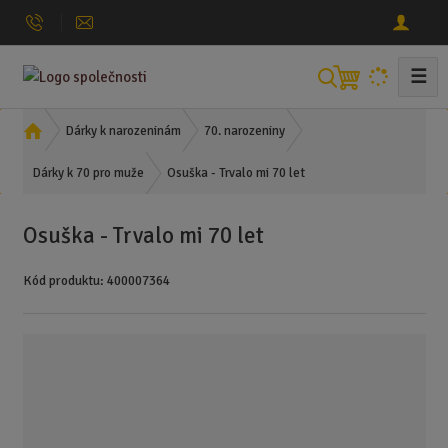
☰
V
y
h
Ú
Dárky k narozeninám
70. narozeniny
l
v
Osuška - Trvalo mi 70 let
o
Dárky k 70 pro muže
e
d
d
n
a
Osuška - Trvalo mi 70 let
í
t
s
Kód produktu:
400007364
t
r
a
n
a