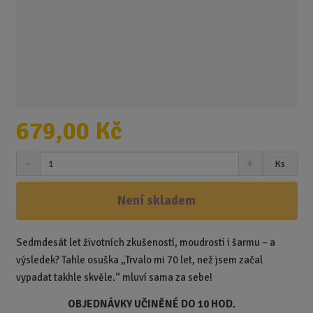
679,00 Kč
S
N
Z
Ks
n
a
m
í
v
ě
ž
ý
Není skladem
n
i
š
i
t
i
t
m
t
Sedmdesát let životních zkušeností, moudrosti i šarmu – a
p
n
m
výsledek? Tahle osuška „Trvalo mi 70 let, než jsem začal
o
o
n
vypadat takhle skvěle.“ mluví sama za sebe!
ž
o
č
s
ž
e
OBJEDNÁVKY UČINĚNÉ DO 10 HOD.
t
s
t