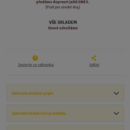
předáme
dopravci ještě DNES.
v
t
(Platí pro všední dny.)
í
v
í
VŠE SKLADEM
Ihned odesíláme
Zeptejte se odborníka
Sdílet
Zobrazit detailní popis
Zobrazit hodnocení produktu