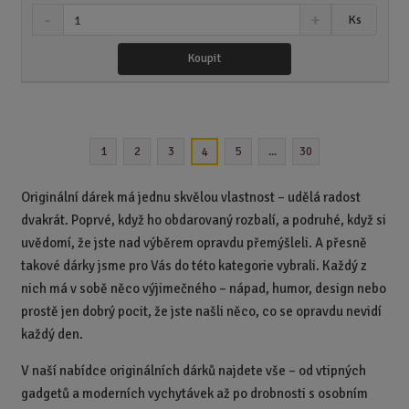
S
N
Z
Ks
n
a
m
í
v
ě
Koupit
ž
ý
n
i
š
i
t
i
t
m
t
p
n
m
1
2
3
5
...
30
4
o
o
n
ž
o
č
s
ž
e
Originální dárek má jednu skvělou vlastnost – udělá radost
t
s
t
dvakrát. Poprvé, když ho obdarovaný rozbalí, a podruhé, když si
v
t
uvědomí, že jste nad výběrem opravdu přemýšleli. A přesně
í
v
í
takové dárky jsme pro Vás do této kategorie vybrali. Každý z
nich má v sobě něco výjimečného – nápad, humor, design nebo
prostě jen dobrý pocit, že jste našli něco, co se opravdu nevidí
každý den.
V naší nabídce originálních dárků najdete vše – od vtipných
gadgetů a moderních vychytávek až po drobnosti s osobním