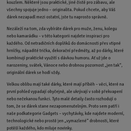
kouzlem. Některé jsou praktické, jiné čistě pro zábavu, ale
všechny spojuje jedno – originalita. Pokud chcete, aby Váš
dárek nezapadl mezi ostatní, jste tu naprosto správně.
Nezáleží na tom, zda vybíráte dárek pro muže, ženu, kolegu
nebo kamarádku – v této kategorii najdete inspiraci pro
každého. Od netradičních doplňků do domácnosti přes vtipné
hrníčky, nápadité trička, dekorační předměty, až po dárky, které
kombinují praktické využití s dávkou humoru. Ať už jde o
narozeniny, svátek, Vánoce nebo drobnou pozornost „jen tak“,
originální dárek se hodí vždy.
Velkou oblibu mají také dárky, které mají příběh – věci, které na
první pohled vypadají obyčejně, ale ukrývají v sobě překvapení
nebo nečekanou funkci. Tyto malé detaily často rozhodují o
tom, že se dárek stane nezapomenutelným. Proto sem patří i
naše podkategorie Gadgets – vychytávky, kde najdete moderní,
technologické nebo prostě jen „vymazlené“ drobnosti, které
potěší každého, kdo miluje novinky.