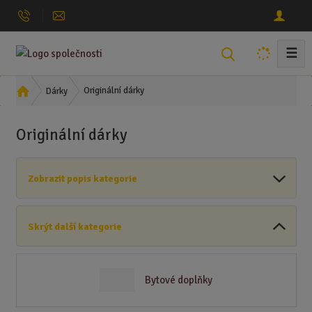
☰
V
y
h
Ú
Originální dárky
Dárky
l
v
o
e
Originální dárky
d
d
n
a
í
t
Zobrazit popis kategorie
s
t
r
Skrýt další kategorie
a
n
a
Bytové doplňky