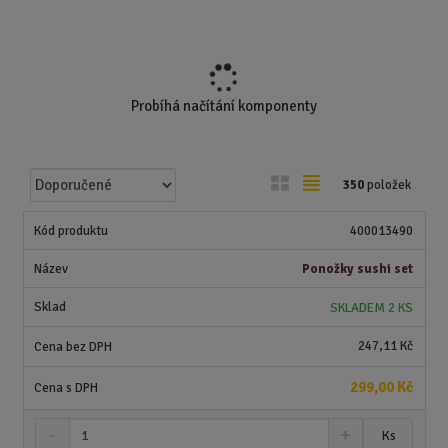
Probíhá načítání komponenty
Ř
O
T
350
položek
a
b
a
z
r
b
400013490
e
á
u
n
Ponožky sushi set
z
l
í
k
k
SKLADEM 2 KS
p
o
o
r
247,11 Kč
o
v
v
d
ý
ý
299,00 Kč
u
v
v
k
S
N
Z
ý
ý
Ks
t
n
a