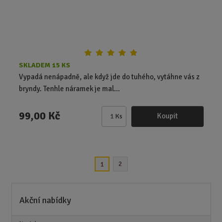
t
SKLADEM 15 KS
Vypadá nenápadně, ale když jde do tuhého, vytáhne vás z
bryndy. Tenhle náramek je mal...
99,00 Kč
Koupit
Ks
Z
m
ě
n
2
1
i
t
p
o
Akční nabídky
č
e