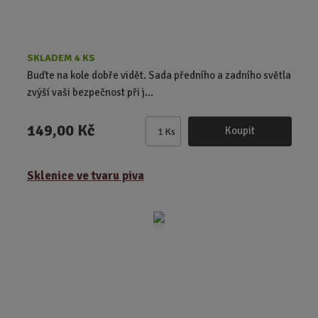
SKLADEM 4 KS
Buďte na kole dobře vidět. Sada předního a zadního světla
zvýší vaši bezpečnost při j...
149,00 Kč
Koupit
Ks
Z
m
ě
Sklenice ve tvaru piva
n
i
t
p
o
č
e
t