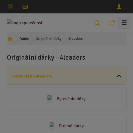
☰
V
y
h
Ú
4leaders
Dárky
Originální dárky
l
v
o
e
Originální dárky - 4leaders
d
d
n
a
í
t
Skrýt další kategorie
s
t
r
a
Bytové doplňky
n
a
Drobné dárky