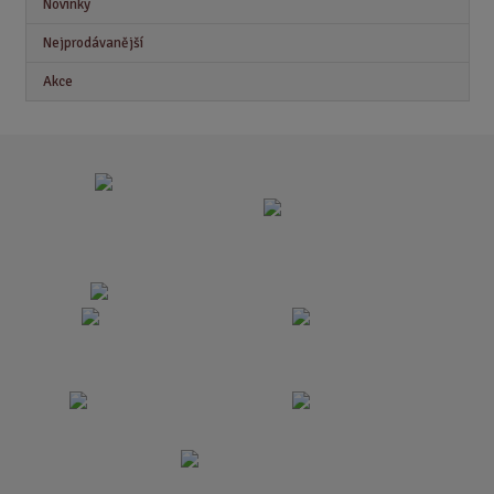
Novinky
t
Nejprodávanější
Akce