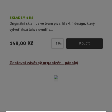
SKLADEM 4 KS
Originální sklenice ve tvaru piva. Efektní design, který
vytvoří iluzi lahve uvnitř s...
149,00 Kč
Koupit
Ks
Z
m
ě
Cestovní závěsný organizér - pánský
n
i
t
p
o
č
e
t