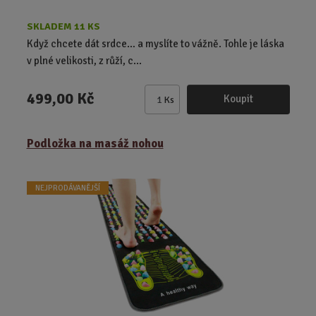
i
i
s
s
SKLADEM 11 KS
Když chcete dát srdce… a myslíte to vážně. Tohle je láska
v plné velikosti, z růží, c...
499,00 Kč
Koupit
Ks
Z
m
ě
Podložka na masáž nohou
n
i
t
NEJPRODÁVANĚJŠÍ
p
o
č
e
t