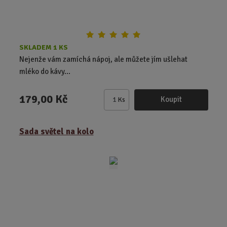
SKLADEM 1 KS
Nejenže vám zamíchá nápoj, ale můžete jím ušlehat
mléko do kávy...
179,00 Kč
Koupit
Ks
Z
m
ě
Sada světel na kolo
n
i
t
p
o
č
e
t