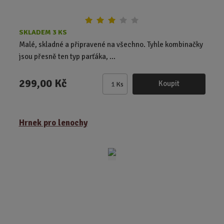
SKLADEM 3 KS
Malé, skladné a připravené na všechno. Tyhle kombinačky
jsou přesně ten typ parťáka, ...
299,00 Kč
Koupit
Ks
Z
m
ě
Hrnek pro lenochy
n
i
t
p
o
č
e
t