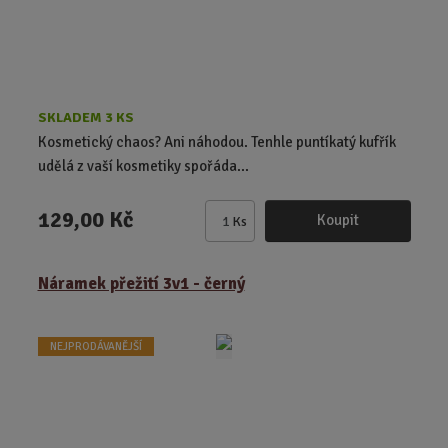
t
SKLADEM 3 KS
Kosmetický chaos? Ani náhodou. Tenhle puntíkatý kufřík
udělá z vaší kosmetiky spořáda...
129,00 Kč
Koupit
Ks
Z
m
ě
Náramek přežití 3v1 - černý
n
i
t
NEJPRODÁVANĚJŠÍ
p
o
č
e