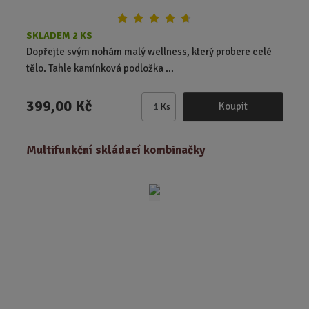
SKLADEM 2 KS
Dopřejte svým nohám malý wellness, který probere celé
tělo. Tahle kamínková podložka ...
399,00 Kč
Koupit
Ks
Z
m
ě
Multifunkční skládací kombinačky
n
i
t
p
o
č
e
t