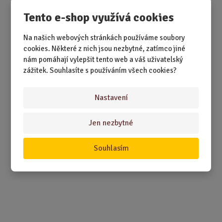
Tento e-shop využívá cookies
Na našich webových stránkách používáme soubory
cookies. Některé z nich jsou nezbytné, zatímco jiné
SKLADEM 3 KS
nám pomáhají vylepšit tento web a váš uživatelský
Když chcete mít na cestách klid. Věci na svém místě a
zážitek. Souhlasíte s používáním všech cookies?
žádné zbytečné hledání.
Nastavení
149,00 Kč
Koupit
Ks
Z
m
Jen nezbytné
ě
Dřevěný hlavolam - deluxe
n
Souhlasím
i
t
p
o
č
e
t