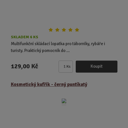
SKLADEM 6 KS
Multifunkční skládací lopatka pro táborníky, rybáře i
turisty. Praktický pomocník do ...
129,00 Kč
Koupit
Ks
Z
m
ě
Kosmetický kufřík - černý puntíkatý
n
i
t
p
o
č
e