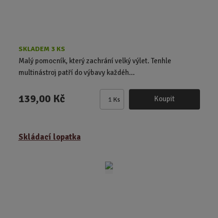
SKLADEM 3 KS
Malý pomocník, který zachrání velký výlet. Tenhle
multinástroj patří do výbavy každéh...
139,00 Kč
Koupit
Ks
Z
m
ě
Skládací lopatka
n
i
t
p
o
č
e
t