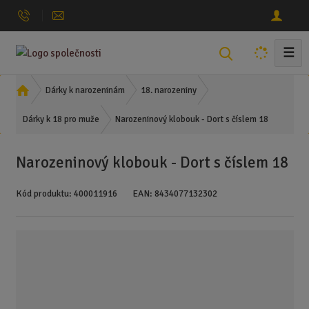
☰
V
y
h
Ú
Dárky k narozeninám
18. narozeniny
l
v
Narozeninový klobouk - Dort s číslem 18
o
Dárky k 18 pro muže
e
d
d
n
a
Narozeninový klobouk - Dort s číslem 18
í
t
s
Kód produktu:
400011916
EAN:
8434077132302
t
r
a
n
a