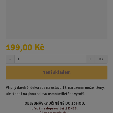
199,00 Kč
S
N
Z
Ks
n
a
m
í
v
ě
ž
ý
Není skladem
n
i
š
i
t
i
t
m
t
Vtipný dárek či dekorace na oslavu 18. narozenin muže i ženy,
p
n
m
ale třeba i na jinou oslavu osmnáctiletého výročí.
o
o
n
ž
o
č
OBJEDNÁVKY UČINĚNÉ DO 10 HOD.
s
ž
e
předáme
dopravci ještě DNES.
t
s
t
(Platí pro všední dny.)