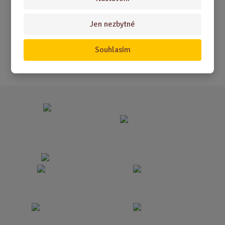
Akční nabídky
Jen nezbytné
Novinky
Nejprodávanější
Souhlasím
Akce