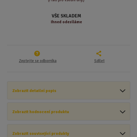
v
t
í
v
VŠE SKLADEM
í
Ihned odesíláme
Zeptejte se odborníka
Sdílet
Zobrazit detailní popis
Zobrazit hodnocení produktu
Zobrazit související produkty