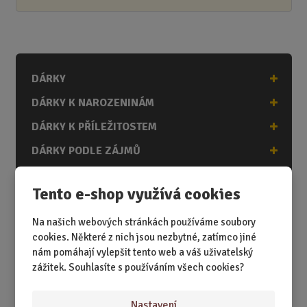
DÁRKY
DÁRKY K NAROZENINÁM
DÁRKY K PŘÍLEŽITOSTEM
DÁRKY PODLE ZÁJMŮ
DÁRKY PODLE ZAMĚSTNÁNÍ
Tento e-shop využívá cookies
DÁRKY PRO DĚTI A MLÁDEŽ
Na našich webových stránkách používáme soubory
DÁRKY PRO MUŽE
cookies. Některé z nich jsou nezbytné, zatímco jiné
DÁRKY PRO ŽENY
nám pomáhají vylepšit tento web a váš uživatelský
zážitek. Souhlasíte s používáním všech cookies?
Nastavení