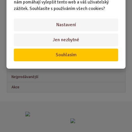
nám pomáhají vylepšit tento web a váš uživatelský
DÁRKY PRO DĚTI A MLÁDEŽ
zážitek. Souhlasíte s používáním všech cookies?
DÁRKY PRO MUŽE
Nastavení
DÁRKY PRO ŽENY
Jen nezbytné
Akční nabídky
Souhlasím
Novinky
Nejprodávanější
Akce