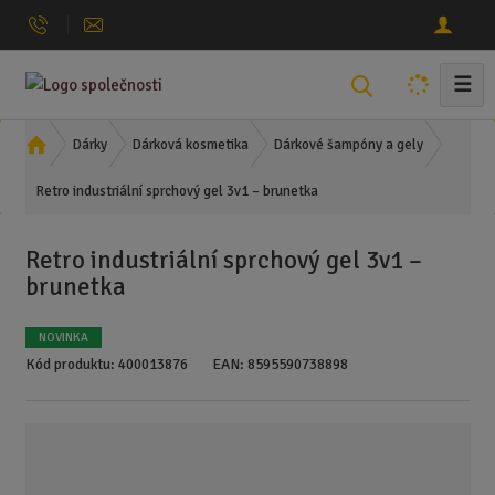
☰
V
y
h
Ú
Dárky
Dárková kosmetika
Dárkové šampóny a gely
l
v
Retro industriální sprchový gel 3v1 – brunetka
o
e
d
d
n
a
Retro industriální sprchový gel 3v1 –
í
t
brunetka
s
t
r
NOVINKA
a
Kód produktu:
400013876
EAN:
8595590738898
n
a