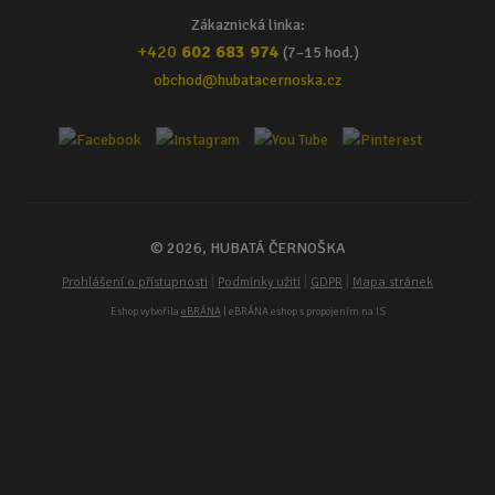
Zákaznická linka:
+420
602 683 974
(7–15 hod.)
obchod@hubatacernoska.cz
© 2026, HUBATÁ ČERNOŠKA
|
|
|
Prohlášení o přístupnosti
Podmínky užití
GDPR
Mapa stránek
Eshop vytvořila
eBRÁNA
| eBRÁNA eshop s propojením na IS