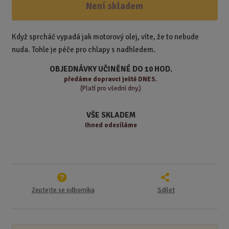
ž
ý
Není skladem
n
i
š
i
t
i
t
m
t
Když sprcháč vypadá jak motorový olej, víte, že to nebude
p
n
m
nuda. Tohle je péče pro chlapy s nadhledem.
o
o
n
ž
o
č
OBJEDNÁVKY UČINĚNÉ DO 10 HOD.
s
ž
e
předáme
dopravci ještě DNES.
t
s
t
(Platí pro všední dny.)
v
t
í
v
VŠE SKLADEM
í
Ihned odesíláme
Zeptejte se odborníka
Sdílet