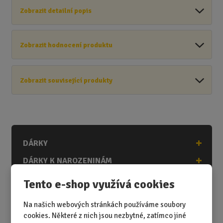
Zobrazit detailní popis
Zobrazit hodnocení produktu
Zobrazit související produkty
DÁRKY
DÁRKY K NAROZENINÁM
DÁRKY K PŘÍLEŽITOSTEM
Tento e-shop využívá cookies
DÁRKY PODLE ZÁJMŮ
Na našich webových stránkách používáme soubory
DÁRKY PODLE ZAMĚSTNÁNÍ
cookies. Některé z nich jsou nezbytné, zatímco jiné