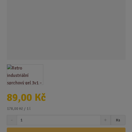
89,00 Kč
178,00 Kč / 1 l
S
N
Z
Ks
n
a
m
í
v
ě