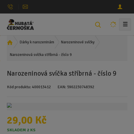
☰
V
y
h
Ú
Dárky k narozeninám
Narozeninové svíčky
l
v
e
Narozeninová svíčka stříbrná - číslo 9
o
d
d
n
a
Narozeninová svíčka stříbrná - číslo 9
í
t
s
Kód produktu:
400013412
EAN:
5902230748392
t
r
a
n
a
29,00 Kč
SKLADEM 2 KS