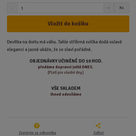
S
N
Z
Ks
n
a
m
í
v
ě
ž
ý
Vložit do košíku
n
i
š
i
t
i
t
m
t
Devítka na dortu má váhu. Tahle stříbrná svíčka dodá oslavě
p
n
m
eleganci a jasně ukáže, že se slaví pořádně.
o
o
n
ž
o
č
OBJEDNÁVKY UČINĚNÉ DO 10 HOD.
s
ž
e
předáme
dopravci ještě DNES.
t
s
t
(Platí pro všední dny.)
v
t
í
v
VŠE SKLADEM
í
Ihned odesíláme
Zeptejte se odborníka
Sdílet