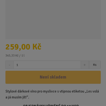
259,00 Kč
345,33 Kč / 1 l
S
N
Z
Ks
n
a
m
í
v
ě
ž
ý
Není skladem
n
i
š
i
t
i
t
m
t
Stylové dárkové víno pro myslivce s vtipnou etiketou „Les volá
p
n
m
a já musím jít!“.
o
o
n
ž
o
č