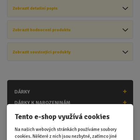
Zobrazit detailní popis
Zobrazit hodnocení produktu
Zobrazit související produkty
DÁRKY
DÁRKY K NAROZENINÁM
DÁRKY K PŘÍLEŽITOSTEM
Tento e-shop využívá cookies
DÁRKY PODLE ZÁJMŮ
Na našich webových stránkách používáme soubory
DÁRKY PODLE ZAMĚSTNÁNÍ
cookies. Některé z nich jsou nezbytné, zatímco jiné