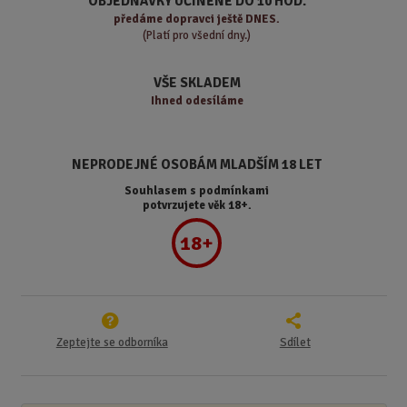
OBJEDNÁVKY UČINĚNÉ DO 10 HOD.
s
ž
e
předáme
dopravci ještě DNES.
t
s
t
(Platí pro všední dny.)
v
t
í
v
VŠE SKLADEM
í
Ihned odesíláme
NEPRODEJNÉ OSOBÁM MLADŠÍM 18 LET
Souhlasem s podmínkami
potvrzujete věk 18+.
18+
Zeptejte se odborníka
Sdílet