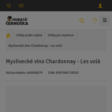
☰
V
y
h
Ú
Dárky podle zájmů
Dárky pro myslivce
l
v
e
Myslivecké víno Chardonnay - Les volá
o
d
d
n
a
Myslivecké víno Chardonnay - Les volá
í
t
s
Kód produktu:
400008079
EAN:
8595590718302
t
r
a
n
a