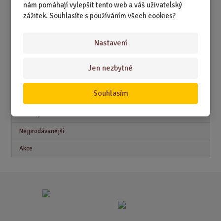
nám pomáhají vylepšit tento web a váš uživatelský
DÁRKY PRO DĚTI A MLÁDEŽ
zážitek. Souhlasíte s používáním všech cookies?
DÁRKY PRO MUŽE
Nastavení
DÁRKY PRO ŽENY
Jen nezbytné
Akční nabídky
Souhlasím
Novinky
Nejprodávanější
Akce