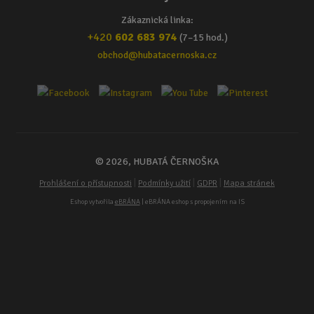
Zákaznická linka:
+420
602 683 974
(7–15 hod.)
obchod@hubatacernoska.cz
© 2026, HUBATÁ ČERNOŠKA
|
|
|
Prohlášení o přístupnosti
Podmínky užití
GDPR
Mapa stránek
Eshop vytvořila
eBRÁNA
| eBRÁNA eshop s propojením na IS