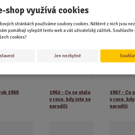
 Jihlavě Evžen Plocek. Prezidentem USA se stal Richard Nixon, Jásir Ara
e-shop využívá cookies
ván vůdcem Organizace pro osvobození Palestiny a první lidé přistáli 
bových stránkách používáme soubory cookies. Některé z nich jsou nez
nám pomáhají vylepšit tento web a váš uživatelský zážitek. Souhlasíte 
209 mm x 148 mm x 5 mm
šech cookies?
 72 g
stavení
Jen nezbytné
Souhla
Doporučené p
rok 1960
1962 - Co se stalo
1967 - Co s
v roce, kdy jste se
v roce, kdy
narodili
narodili