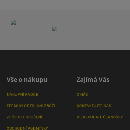
Vše o nákupu
Zajímá Vás
NÁKUPNÍ RÁDCE
O NÁS
TERMÍNY ODESLÁNÍ ZBOŽÍ
KONTAKTUJTE NÁS
ZPŮSOB DORUČENÍ
BLOG HUBATÉ ČERNOŠKY
OBCHODNÍ PODMÍNKY