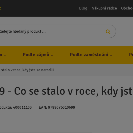
Blog
Nákupní rádce
Obcho
z
Z
Vyhledat
a
d
e
j
m
Podle zájmů
Podle zaměstnání
P
t
e
 stalo v roce, kdy jste se narodili
h
l
e
 - Co se stalo v roce, kdy jst
d
a
n
oduktu:
400011103
EAN:
9788075310699
ý
p
r
o