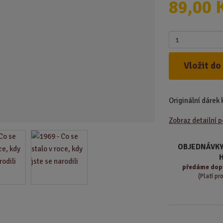
89,00 
d
u
k
Z
t
m
.
ě
Vložit do
.
n
.
i
t
Originální dárek
p
o
Zobraz detailní 
č
e
t
OBJEDNÁVKY
předáme
dop
(Platí pr