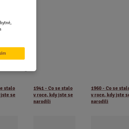
fat
na
bytné,
s
sím
rodukty
e stalo
1941 - Co se stalo
1960 - Co se stal
 jste se
v roce, kdy jste se
v roce, kdy jste s
narodili
narodili