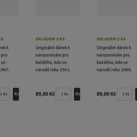
KS
SKLADEM 3 KS
SKLADEM 2 KS
rek k
Originální dárek k
Originální dárek k
 pro
narozeninám pro
narozeninám pro
 se
každého, kdo se
každého, kdo se
1967.
narodil roku 1941.
narodil roku 1960.
89,00 Kč
89,00 Kč
Koupit
Koupit
Ks
Ks
Ks
Z
Z
Z
m
m
m
ě
ě
ě
n
n
n
i
i
i
t
t
t