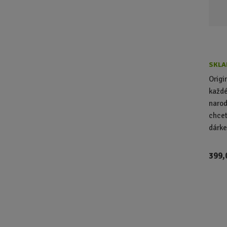
SKLA
Origi
každé
narod
chcet
dárk
399,