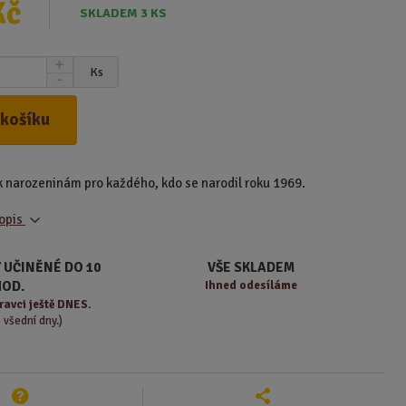
Kč
SKLADEM 3 KS
N
Ks
S
a
n
v
í
ý
 košíku
ž
š
i
i
t
t
 k narozeninám pro každého, kdo se narodil roku 1969.
m
m
n
n
popis
o
o
ž
ž
s
s
 UČINĚNÉ DO 10
VŠE SKLADEM
t
t
HOD.
Ihned odesíláme
v
v
ravci ještě DNES.
í
í
o všední dny.)