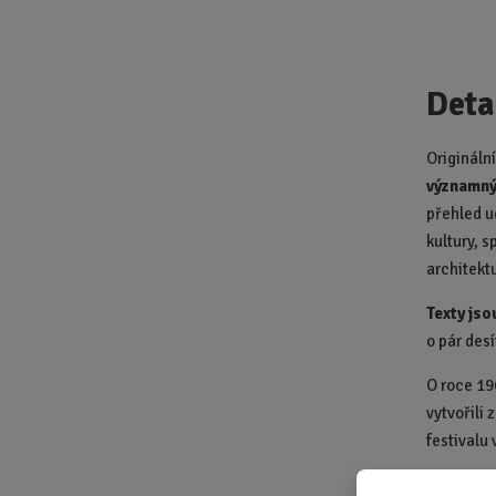
Deta
Origináln
významný
přehled u
kultury, s
architekt
Texty jso
o pár desí
O roce 19
vytvořili 
festivalu 
Na Václav