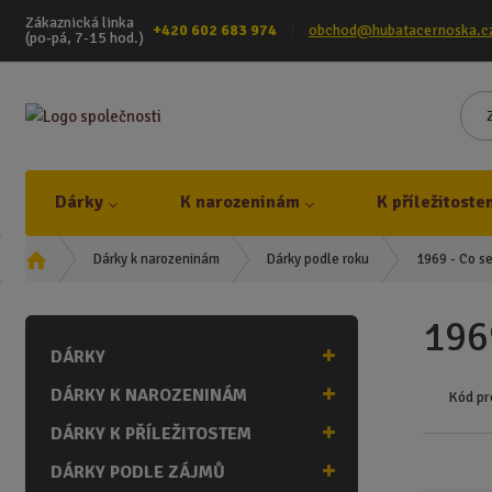
Zákaznická linka
+420 602 683 974
obchod@hubatacernoska.c
(po-pá, 7-15 hod.)
Dárky
K narozeninám
K příležitoste
Ú
1969 - Co se
Dárky k narozeninám
Dárky podle roku
v
o
1969
d
DÁRKY
n
í
DÁRKY K NAROZENINÁM
Kód pr
s
t
DÁRKY K PŘÍLEŽITOSTEM
r
DÁRKY PODLE ZÁJMŮ
a