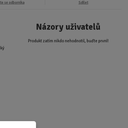
te se odborníka
Sdílet
Názory uživatelů
Produkt zatím nikdo nehodnotil, buďte první!
tký