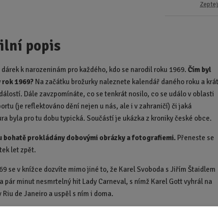
Zeptej
ilní popis
í dárek k narozeninám pro každého, kdo se narodil roku 1969.
Čím byl
 rok 1969?
Na začátku brožurky naleznete kalendář daného roku a krá
dálostí. Dále zavzpomínáte, co se tenkrát nosilo, co se událo v oblasti
portu (je reflektováno dění nejen u nás, ale i v zahraničí) či jaká
ura byla pro tu dobu typická. Součástí je ukázka z kroniky české obce.
u bohatě prokládány dobovými obrázky a fotografiemi.
Přeneste se
tek let zpět.
69 se v knížce dozvíte mimo jiné to, že Karel Svoboda s Jiřím Štaidlem
za pár minut nesmrtelný hit Lady Carneval, s nímž Karel Gott vyhrál na
v Riu de Janeiro a uspěl s ním i doma.
ském náměstí se upálil student Jan Palach, následně v Šumperku Jan