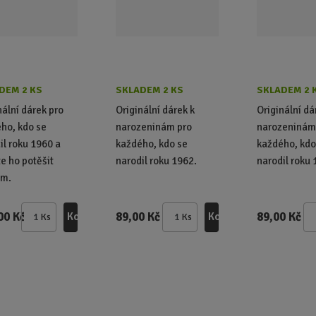
DEM 2 KS
SKLADEM 2 KS
SKLADEM 2 
nální dárek pro
Originální dárek k
Originální dá
ho, kdo se
narozeninám pro
narozeninám
il roku 1960 a
každého, kdo se
každého, kdo
e ho potěšit
narodil roku 1962.
narodil roku 
em.
00 Kč
89,00 Kč
89,00 Kč
Koupit
Koupit
Ks
Ks
Z
Z
m
m
ě
ě
n
n
i
i
t
t