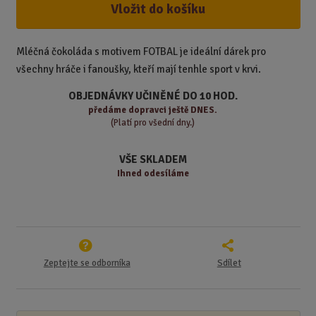
ž
ý
Vložit do košíku
n
i
š
i
t
i
t
m
t
Mléčná čokoláda s motivem FOTBAL je ideální dárek pro
p
n
m
všechny hráče i fanoušky, kteří mají tenhle sport v krvi.
o
o
n
ž
o
č
OBJEDNÁVKY UČINĚNÉ DO 10 HOD.
s
ž
e
předáme
dopravci ještě DNES.
t
s
t
(Platí pro všední dny.)
v
t
í
v
VŠE SKLADEM
í
Ihned odesíláme
Zeptejte se odborníka
Sdílet