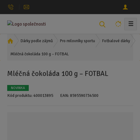
☰
V
y
h
Ú
Dárky podle zájmů
Pro milovníky sportu
Fotbalové dárky
l
v
Mléčná čokoláda 100 g – FOTBAL
o
e
d
d
n
a
Mléčná čokoláda 100 g – FOTBAL
í
t
s
NOVINKA
t
Kód produktu:
400013895
EAN:
8595590734500
r
a
n
a