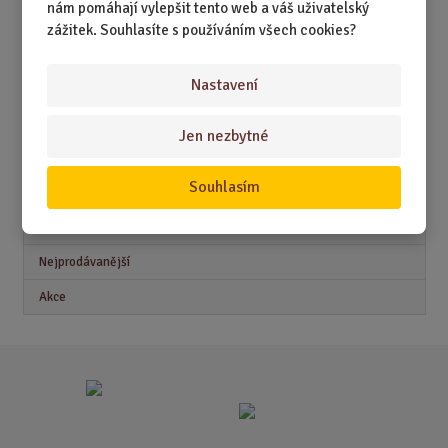
nám pomáhají vylepšit tento web a váš uživatelský
DÁRKY PRO DĚTI A MLÁDEŽ
zážitek. Souhlasíte s používáním všech cookies?
DÁRKY PRO MUŽE
Nastavení
DÁRKY PRO ŽENY
Jen nezbytné
Akční nabídky
Souhlasím
Novinky
Nejprodávanější
Akce