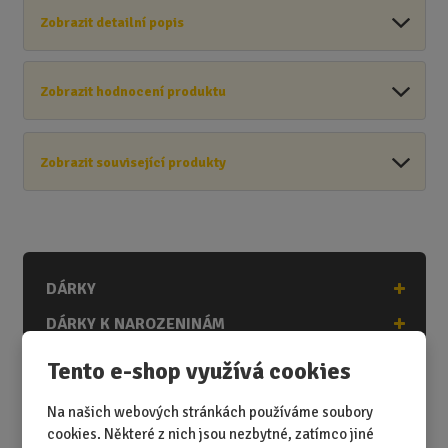
Zobrazit detailní popis
Zobrazit hodnocení produktu
Zobrazit související produkty
DÁRKY
DÁRKY K NAROZENINÁM
DÁRKY K PŘÍLEŽITOSTEM
Tento e-shop využívá cookies
DÁRKY PODLE ZÁJMŮ
Na našich webových stránkách používáme soubory
DÁRKY PODLE ZAMĚSTNÁNÍ
cookies. Některé z nich jsou nezbytné, zatímco jiné