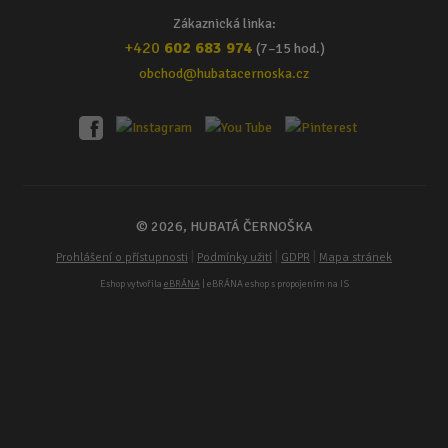
Zákaznická linka:
+420
602 683 974
(7–15 hod.)
obchod@hubatacernoska.cz
© 2026, HUBATÁ ČERNOŠKA
|
|
|
Prohlášení o přístupnosti
Podmínky užití
GDPR
Mapa stránek
Eshop vytvořila
eBRÁNA
| eBRÁNA eshop s propojením na IS