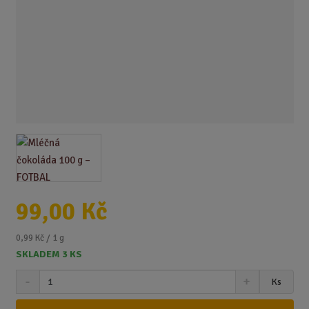
99,00 Kč
0,99 Kč / 1 g
SKLADEM 3 KS
S
N
Z
Ks
n
a
m
í
v
ě