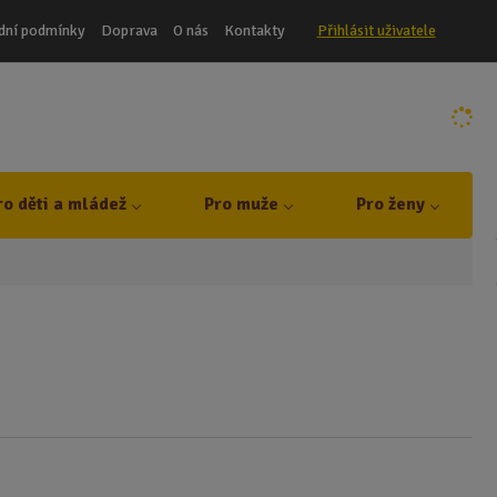
dní podmínky
Doprava
O nás
Kontakty
Přihlásit uživatele
ro děti a mládež
Pro muže
Pro ženy