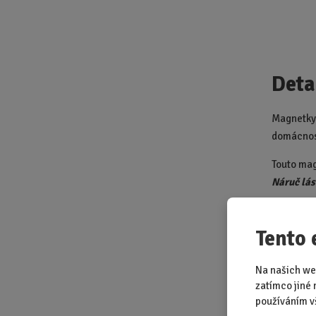
Deta
Magnetky 
domácnost
Touto mag
Náruč lás
Tento 
Na našich we
zatímco jiné 
Šerp
používáním v
Věrn