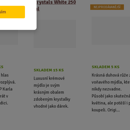
rel Gott
Crystals White 250
JŠÍ
NEJPRODÁVANĚJŠÍ
ml
sím
KS
SKLADEM 5 KS
SKLADEM 15 KS
 hlas
Krásná duhová růže 
Luxusní krémové
rozplývá.
voňavého mýdla, kte
mýdlo je svým
P Karla
nikdy nezvadne.
krásným obalem
rát v
Působí jako skutečn
zdobeným krystalky
dici.
květina, ale potěší i 
vhodné jako dárek.
koupeli. Origi...