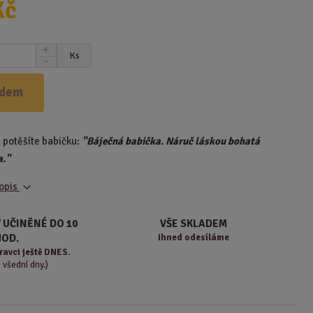
Kč
N
Ks
S
a
n
v
í
ý
adem
ž
š
i
i
t
t
 potěšíte babičku:
"Báječná babička. Náruč láskou bohatá
m
m
n
a."
n
o
o
ž
popis
ž
s
s
t
t
 UČINĚNÉ DO 10
VŠE SKLADEM
v
v
HOD.
Ihned odesíláme
í
í
ravci ještě DNES.
o všední dny.)