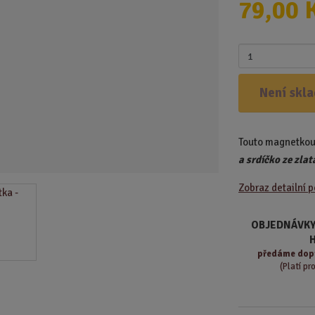
79,00 
d
u
k
Z
t
m
.
ě
Není skl
.
n
.
i
t
Touto magnetkou
p
o
a srdíčko ze zlat
č
Zobraz detailní 
e
t
OBJEDNÁVKY
předáme
dop
(Platí pr