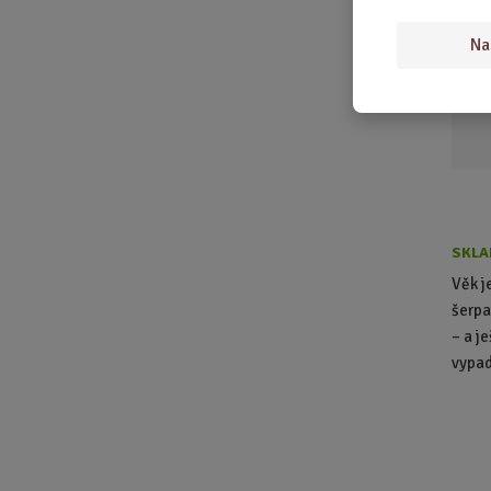
Na
SKLA
Věk je
šerpa
– a j
vypad