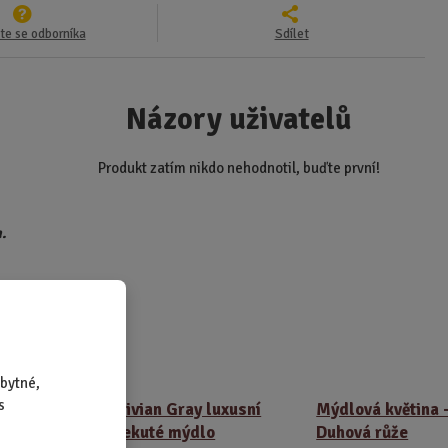
te se odborníka
Sdílet
Názory uživatelů
Produkt zatím nikdo nehodnotil, buďte první!
.
rodukty
bytné,
s
á
Vivian Gray luxusní
Mýdlová květina 
vá
tekuté mýdlo
Duhová růže