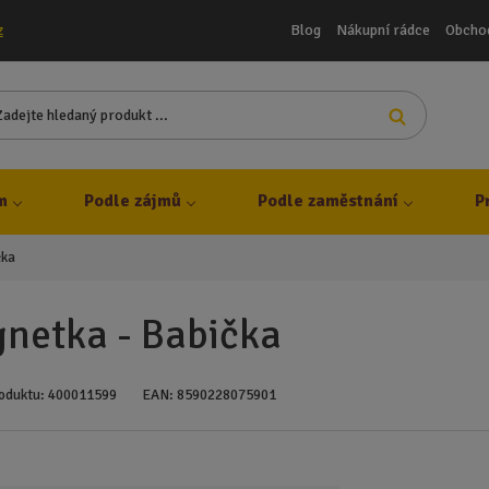
Blog
Nákupní rádce
Obcho
z
Z
Vyhledat
a
d
e
j
m
Podle zájmů
Podle zaměstnání
P
t
e
čka
h
l
e
netka - Babička
d
a
n
oduktu:
400011599
EAN:
8590228075901
ý
p
r
o