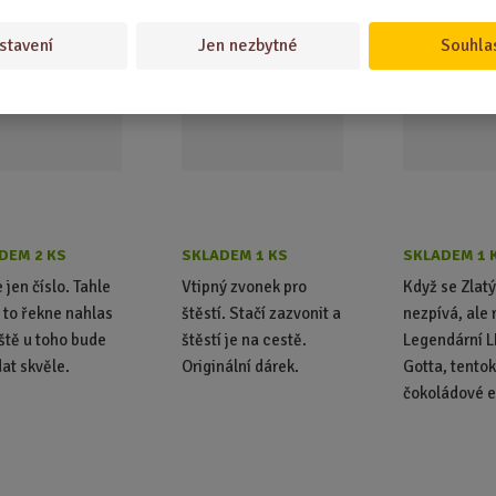
deska - Ka
NEJPRODÁVANĚ
stavení
Jen nezbytné
Souhla
DEM 2 KS
SKLADEM 1 KS
SKLADEM 1 
 jen číslo. Tahle
Vtipný zvonek pro
Když se Zlatý
 to řekne nahlas
štěstí. Stačí zazvonit a
nezpívá, ale 
eště u toho bude
štěstí je na cestě.
Legendární L
at skvěle.
Originální dárek.
Gotta, tentok
čokoládové e