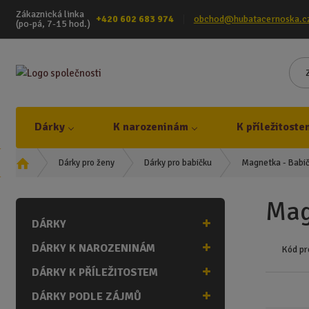
Zákaznická linka
+420 602 683 974
obchod@hubatacernoska.c
(po-pá, 7-15 hod.)
Dárky
K narozeninám
K příležitoste
Ú
Magnetka - Babi
Dárky pro ženy
Dárky pro babičku
v
o
Mag
d
DÁRKY
n
í
DÁRKY K NAROZENINÁM
Kód pr
s
t
DÁRKY K PŘÍLEŽITOSTEM
r
DÁRKY PODLE ZÁJMŮ
a