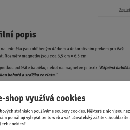
Zeptej
ilní popis
na ledničku jsou oblíbeným dárkem a dekorativním prvkem pro Vaši
. Rozměry magnetky jsou cca 6,5 cm × 6,5 cm.
netkou potěšíte babičku, neboť na magnetce je text:
"Báječná babička
kou bohatá a srdíčko ze zlata."
Doporučené p
e-shop využívá cookies
bových stránkách používáme soubory cookies. Některé z nich jsou nez
nám pomáhají vylepšit tento web a váš uživatelský zážitek. Souhlasíte 
a pro ženu -
Zvonek - Zazvoň si
Čokoládov
šech cookies?
á svému mládí
pro štěstí
gramofono