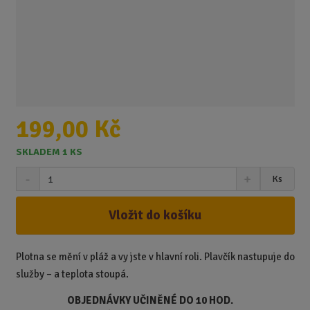
199,00 Kč
SKLADEM 1 KS
S
N
Z
Ks
n
a
m
í
v
ě
ž
ý
Vložit do košíku
n
i
š
i
t
i
t
m
t
Plotna se mění v pláž a vy jste v hlavní roli. Plavčík nastupuje do
p
n
m
služby – a teplota stoupá.
o
o
n
ž
o
č
OBJEDNÁVKY UČINĚNÉ DO 10 HOD.