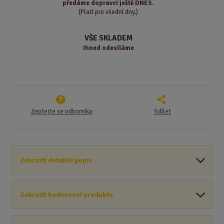
s
ž
e
předáme
dopravci ještě DNES.
t
s
t
(Platí pro všední dny.)
v
t
í
v
VŠE SKLADEM
í
Ihned odesíláme
Zeptejte se odborníka
Sdílet
Zobrazit detailní popis
Zobrazit hodnocení produktu