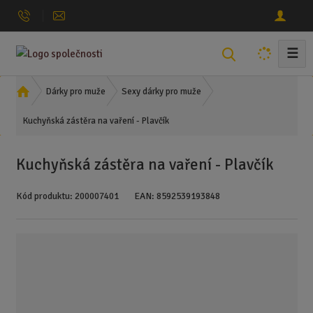
☰
V
y
h
Ú
Dárky pro muže
Sexy dárky pro muže
l
v
Kuchyňská zástěra na vaření - Plavčík
o
e
d
d
n
a
Kuchyňská zástěra na vaření - Plavčík
í
t
s
Kód produktu:
200007401
EAN:
8592539193848
t
r
a
n
a