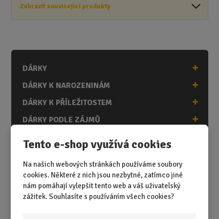
Zobrazit související produkty
DÁRKY
DÁRKY K NAROZENINÁM
DÁRKY K PŘÍLEŽITOSTEM
DÁRKY PODLE ZÁJMŮ
DÁRKY PODLE ZAMĚSTNÁNÍ
Tento e-shop využívá cookies
DÁRKY PRO DĚTI A MLÁDEŽ
Na našich webových stránkách používáme soubory
DÁRKY PRO MUŽE
cookies. Některé z nich jsou nezbytné, zatímco jiné
nám pomáhají vylepšit tento web a váš uživatelský
DÁRKY PRO ŽENY
zážitek. Souhlasíte s používáním všech cookies?