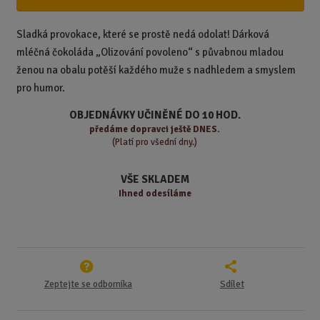
i
š
i
t
i
t
m
t
Sladká provokace, které se prostě nedá odolat! Dárková
p
n
m
mléčná čokoláda „Olizování povoleno“ s půvabnou mladou
o
o
n
ženou na obalu potěší každého muže s nadhledem a smyslem
ž
o
č
pro humor.
s
ž
e
t
s
t
OBJEDNÁVKY UČINĚNÉ DO 10 HOD.
v
t
předáme
dopravci ještě DNES.
í
v
(Platí pro všední dny.)
í
VŠE SKLADEM
Ihned odesíláme
Zeptejte se odborníka
Sdílet