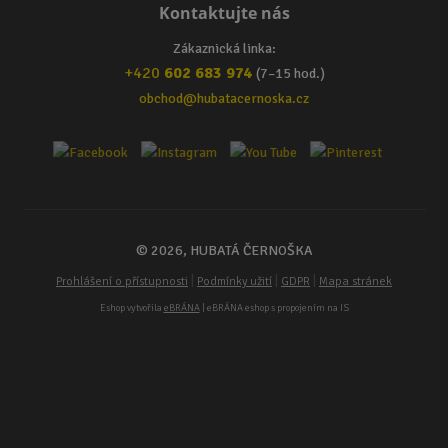
Kontaktujte nás
Zákaznická linka:
+420
602 683 974
(7–15 hod.)
obchod@hubatacernoska.cz
© 2026, HUBATÁ ČERNOŠKA
|
|
|
Prohlášení o přístupnosti
Podmínky užití
GDPR
Mapa stránek
Eshop vytvořila
eBRÁNA
| eBRÁNA eshop s propojením na IS