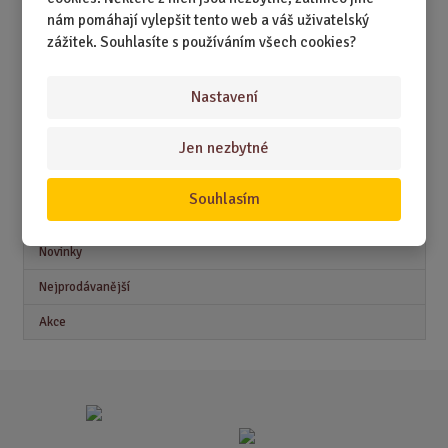
DÁRKY PODLE ZAMĚSTNÁNÍ
nám pomáhají vylepšit tento web a váš uživatelský
DÁRKY PRO DĚTI A MLÁDEŽ
zážitek. Souhlasíte s používáním všech cookies?
DÁRKY PRO MUŽE
Nastavení
DÁRKY PRO ŽENY
Jen nezbytné
Souhlasím
Akční nabídky
Novinky
Nejprodávanější
Akce