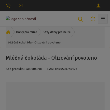
☰
V
y
h
Ú
Dárky pro muže
Sexy dárky pro muže
l
v
Mléčná čokoláda - Olizování povoleno
o
e
d
d
n
a
Mléčná čokoláda - Olizování povoleno
í
t
s
Kód produktu:
400004098
EAN:
8595590759121
t
r
a
n
a