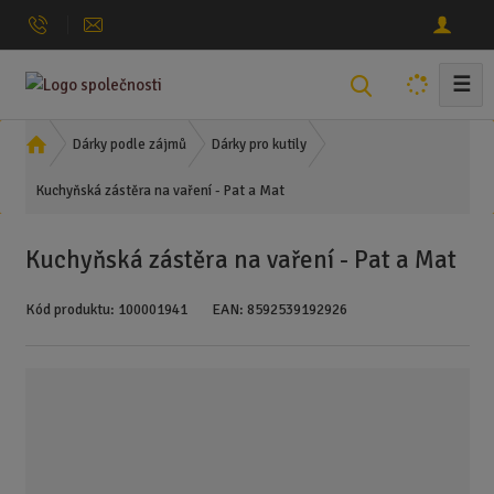
☰
V
y
h
Ú
Dárky podle zájmů
Dárky pro kutily
l
v
Kuchyňská zástěra na vaření - Pat a Mat
o
e
d
d
n
a
Kuchyňská zástěra na vaření - Pat a Mat
í
t
s
Kód produktu:
100001941
EAN:
8592539192926
t
r
a
n
a