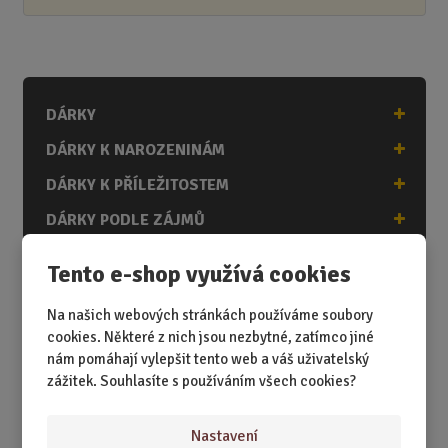
DÁRKY
DÁRKY K NAROZENINÁM
DÁRKY K PŘÍLEŽITOSTEM
DÁRKY PODLE ZÁJMŮ
DÁRKY PODLE ZAMĚSTNÁNÍ
Tento e-shop využívá cookies
DÁRKY PRO DĚTI A MLÁDEŽ
Na našich webových stránkách používáme soubory
DÁRKY PRO MUŽE
cookies. Některé z nich jsou nezbytné, zatímco jiné
nám pomáhají vylepšit tento web a váš uživatelský
DÁRKY PRO ŽENY
zážitek. Souhlasíte s používáním všech cookies?
Nastavení