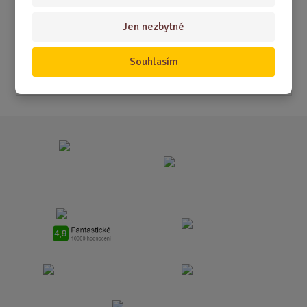
Akční nabídky
Jen nezbytné
Novinky
Nejprodávanější
Souhlasím
Akce