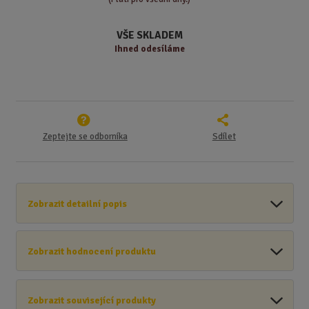
v
t
í
v
VŠE SKLADEM
í
Ihned odesíláme
Zeptejte se odborníka
Sdílet
Zobrazit detailní popis
Zobrazit hodnocení produktu
Zobrazit související produkty