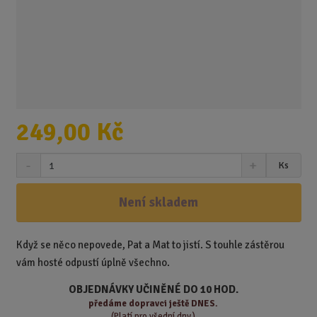
249,00 Kč
S
N
Z
Ks
n
a
m
í
v
ě
ž
ý
Není skladem
n
i
š
i
t
i
t
m
t
Když se něco nepovede, Pat a Mat to jistí. S touhle zástěrou
p
n
m
vám hosté odpustí úplně všechno.
o
o
n
ž
o
č
OBJEDNÁVKY UČINĚNÉ DO 10 HOD.
s
ž
e
předáme
dopravci ještě DNES.
t
s
t
(Platí pro všední dny.)