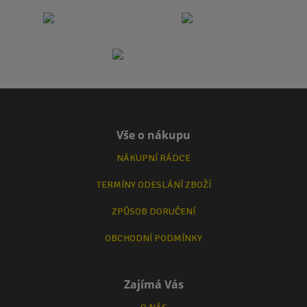
Vše o nákupu
NÁKUPNÍ RÁDCE
TERMÍNY ODESLÁNÍ ZBOŽÍ
ZPŮSOB DORUČENÍ
OBCHODNÍ PODMÍNKY
Zajímá Vás