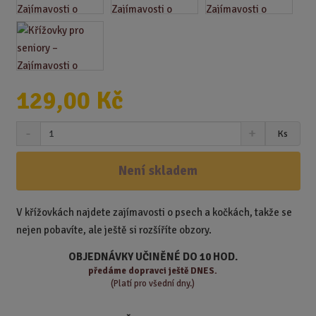
129,00 Kč
S
N
Z
Ks
n
a
m
í
v
ě
ž
ý
Není skladem
n
i
š
i
t
i
t
m
t
V křížovkách najdete zajímavosti o psech a kočkách, takže se
p
n
m
nejen pobavíte, ale ještě si rozšíříte obzory.
o
o
n
ž
o
č
OBJEDNÁVKY UČINĚNÉ DO 10 HOD.
s
ž
e
předáme
dopravci ještě DNES.
t
s
t
(Platí pro všední dny.)
v
t
í
v