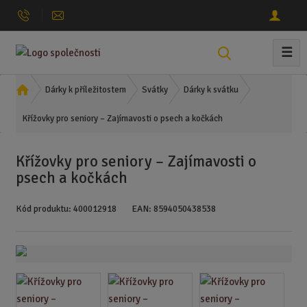
☰
V
y
h
Ú
Dárky k příležitostem
Svátky
Dárky k svátku
l
v
Křížovky pro seniory – Zajímavosti o psech a kočkách
o
e
d
d
n
a
Křížovky pro seniory – Zajímavosti o
í
t
psech a kočkách
s
t
Kód produktu:
400012918
EAN:
8594050438538
r
a
n
a