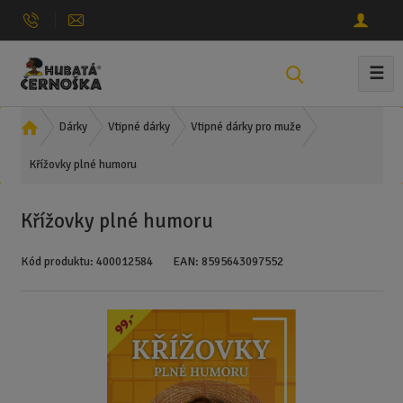
☰
V
y
h
Ú
Dárky
Vtipné dárky
Vtipné dárky pro muže
l
v
e
Křížovky plné humoru
o
d
d
n
a
Křížovky plné humoru
í
t
s
Kód produktu:
400012584
EAN:
8595643097552
t
r
a
n
a