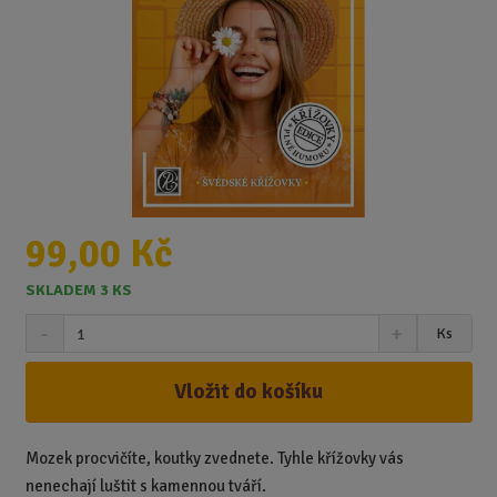
99,00 Kč
SKLADEM 3 KS
S
N
Z
Ks
n
a
m
í
v
ě
ž
ý
Vložit do košíku
n
i
š
i
t
i
t
m
t
Mozek procvičíte, koutky zvednete. Tyhle křížovky vás
p
n
m
nenechají luštit s kamennou tváří.
o