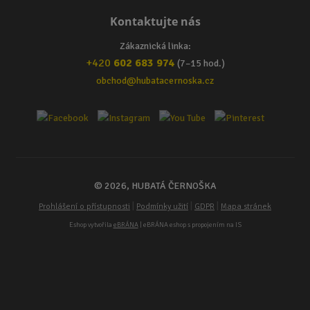
Kontaktujte nás
Zákaznická linka:
+420
602 683 974
(7–15 hod.)
obchod@hubatacernoska.cz
© 2026, HUBATÁ ČERNOŠKA
|
|
|
Prohlášení o přístupnosti
Podmínky užití
GDPR
Mapa stránek
Eshop vytvořila
eBRÁNA
| eBRÁNA eshop s propojením na IS