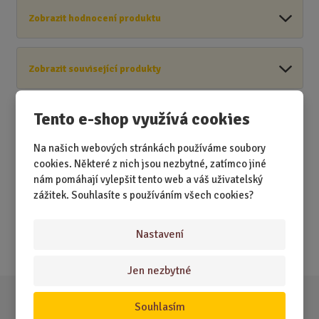
Zobrazit hodnocení produktu
Zobrazit související produkty
Tento e-shop využívá cookies
Na našich webových stránkách používáme soubory
Akční nabídky
cookies. Některé z nich jsou nezbytné, zatímco jiné
nám pomáhají vylepšit tento web a váš uživatelský
Novinky
zážitek. Souhlasíte s používáním všech cookies?
Nejprodávanější
Nastavení
Akce
Jen nezbytné
Souhlasím