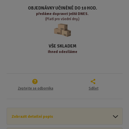
o
n
ž
o
č
OBJEDNÁVKY UČINĚNÉ DO 10 HOD.
s
ž
e
předáme
dopravci ještě DNES.
t
s
t
(Platí pro všední dny.)
v
t
í
v
í
VŠE SKLADEM
Ihned odesíláme
Zeptejte se odborníka
Sdílet
Zobrazit detailní popis