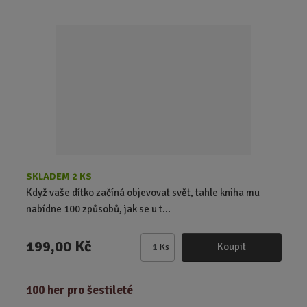
i
t
p
o
č
e
t
SKLADEM 2 KS
Když vaše dítko začíná objevovat svět, tahle kniha mu
nabídne 100 způsobů, jak se u t...
199,00 Kč
Koupit
Ks
Z
m
ě
100 her pro šestileté
n