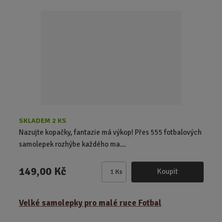
i
t
p
o
č
e
t
SKLADEM 2 KS
Nazujte kopačky, fantazie má výkop! Přes 555 fotbalových
samolepek rozhýbe každého ma...
149,00 Kč
Koupit
Ks
Z
m
ě
Velké samolepky pro malé ruce Fotbal
n
i