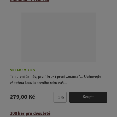
i
t
p
o
č
e
t
SKLADEM 2 KS
Ten první úsměv, první krok i první „máma“… Uchovejte
všechna kouzla prvního roku vaš...
279,00 Kč
Koupit
Ks
Z
m
ě
100 her pro dvouleté
n