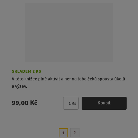
t
p
o
č
e
t
SKLADEM 2 KS
V této knížce plné aktivit a her na tebe čeká spousta úkolů
a výzev.
99,00 Kč
Koupit
Ks
Z
m
ě
n
2
1
i