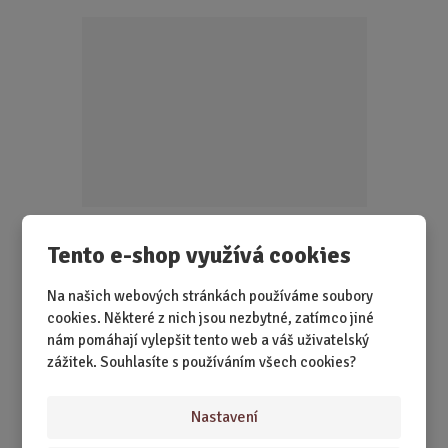
i
t
p
o
č
e
t
Tento e-shop využívá cookies
SKLADEM 3 KS
Pro všechny, kdo mají fotbal v krvi! Objevte 80
Na našich webových stránkách používáme soubory
legendárních klubů světa v knize plné...
cookies. Některé z nich jsou nezbytné, zatímco jiné
nám pomáhají vylepšit tento web a váš uživatelský
199,00 Kč
zážitek. Souhlasíte s používáním všech cookies?
Koupit
Ks
Z
m
Nastavení
ě
Národní fotbalové týmy se samolepkami
n