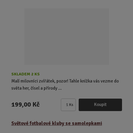
t
p
o
č
e
t
SKLADEM 2 KS
Malí milovníci zvířátek, pozor! Tahle knížka vás vezme do
světa her, čísel a přírody ...
199,00 Kč
Koupit
Ks
Z
m
ě
Světové fotbalové kluby se samolepkami
n