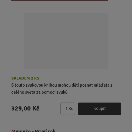
n
i
t
p
o
č
e
t
SKLADEM 2 KS
S touto zvukovou knihou mohou děti poznat mláďata z
celého světa za pomoci zvuků.
329,00 Kč
Koupit
Ks
Z
m
ě
Miminko - První rok
n