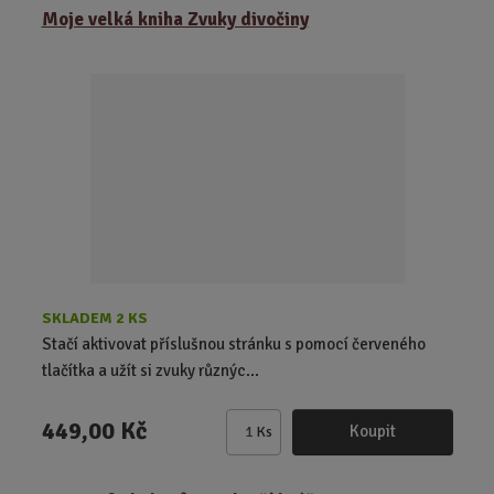
z
r
b
Moje velká kniha Zvuky divočiny
e
á
u
n
z
l
í
k
k
p
o
o
r
o
v
v
d
ý
ý
u
v
v
k
ý
ý
t
p
p
ů
i
i
s
s
SKLADEM 2 KS
Stačí aktivovat příslušnou stránku s pomocí červeného
tlačítka a užít si zvuky různýc...
449,00 Kč
Koupit
Ks
Z
m
ě