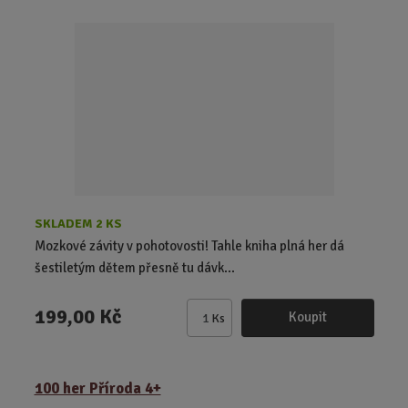
i
t
p
o
č
e
t
SKLADEM 2 KS
Mozkové závity v pohotovosti! Tahle kniha plná her dá
šestiletým dětem přesně tu dávk...
199,00 Kč
Koupit
Ks
Z
m
ě
100 her Příroda 4+
n
i