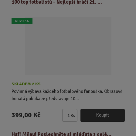
100 top fotbalistů - Nejlepší hráči 21. ...
n
i
t
NOVINKA
p
o
č
e
t
SKLADEM 2 KS
Povinná výbava každého fotbalového fanouška. Obrazově
bohatá publikace představuje 10...
399,00 Kč
Koupit
Ks
Z
m
ě
Haf! Mňau! Poslechněte si mláďata z celé...