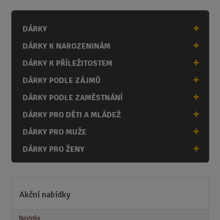
t
p
o
DÁRKY
č
DÁRKY K NAROZENINÁM
e
t
DÁRKY K PŘÍLEŽITOSTEM
DÁRKY PODLE ZÁJMŮ
DÁRKY PODLE ZAMĚSTNÁNÍ
DÁRKY PRO DĚTI A MLÁDEŽ
DÁRKY PRO MUŽE
DÁRKY PRO ŽENY
Akční nabídky
Novinky