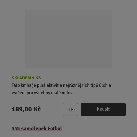
i
t
p
o
č
e
t
SKLADEM 1 KS
Tato kniha je plná aktivit a nejrůznějších tipů úloh a
cvičení pro všechny malé milov...
189,00 Kč
Koupit
Ks
Z
m
ě
555 samolepek Fotbal
n