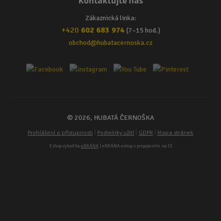
Kontaktujte nás
Zákaznická linka:
+420
602 683 974
(7–15 hod.)
obchod@hubatacernoska.cz
© 2026, HUBATÁ ČERNOŠKA
|
|
|
Prohlášení o přístupnosti
Podmínky užití
GDPR
Mapa stránek
Eshop vytvořila
eBRÁNA
| eBRÁNA eshop s propojením na IS