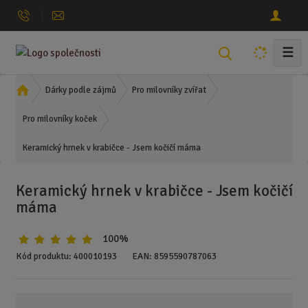
☰
V
y
h
Ú
Dárky podle zájmů
Pro milovníky zvířat
l
v
o
Pro milovníky koček
e
d
d
Keramický hrnek v krabičce - Jsem kočičí máma
n
a
í
t
s
Keramický hrnek v krabičce - Jsem kočičí
t
máma
r
a
100%
n
a
Kód produktu:
400010193
EAN:
8595590787063