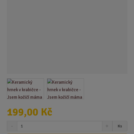
199,00 Kč
S
N
Z
Ks
n
a
m