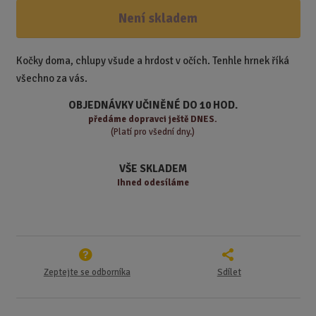
í
v
ě
ž
ý
Není skladem
n
i
š
i
t
i
t
m
t
Kočky doma, chlupy všude a hrdost v očích. Tenhle hrnek říká
p
n
m
všechno za vás.
o
o
n
ž
o
č
OBJEDNÁVKY UČINĚNÉ DO 10 HOD.
s
ž
e
předáme
dopravci ještě DNES.
t
s
t
(Platí pro všední dny.)
v
t
í
v
VŠE SKLADEM
í
Ihned odesíláme
Zeptejte se odborníka
Sdílet