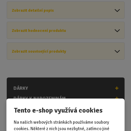
Zobrazit detailní popis
Zobrazit hodnocení produktu
Zobrazit související produkty
DÁRKY
DÁRKY K NAROZENINÁM
Tento e-shop využívá cookies
DÁRKY K PŘÍLEŽITOSTEM
DÁRKY PODLE ZÁJMŮ
Na našich webových stránkách používáme soubory
cookies. Některé z nich jsou nezbytné, zatímco jiné
DÁRKY PODLE ZAMĚSTNÁNÍ