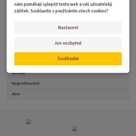
nám pomáhají vylepšit tento web a váš uživatelský
DÁRKY PRO DĚTI A MLÁDEŽ
zážitek. Souhlasíte s používáním všech cookies?
DÁRKY PRO MUŽE
Nastavení
DÁRKY PRO ŽENY
Jen nezbytné
Akční nabídky
Souhlasím
Novinky
Nejprodávanější
Akce