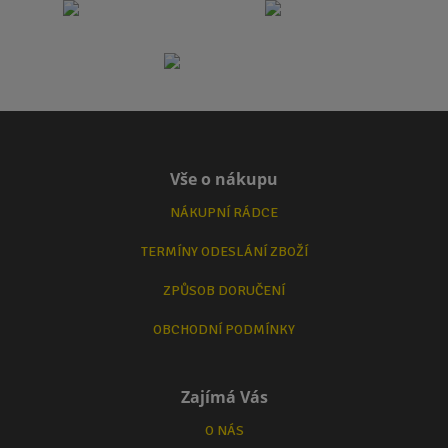
Vše o nákupu
NÁKUPNÍ RÁDCE
TERMÍNY ODESLÁNÍ ZBOŽÍ
ZPŮSOB DORUČENÍ
OBCHODNÍ PODMÍNKY
Zajímá Vás
O NÁS