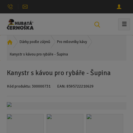
☰
V
y
h
Ú
Dárky podle zájmů
Pro milovníky kávy
l
v
e
Kanystr s kávou pro rybáře - Šupina
o
d
d
n
a
Kanystr s kávou pro rybáře - Šupina
í
t
s
Kód produktu:
300000731
EAN:
8595722210629
t
r
a
n
a