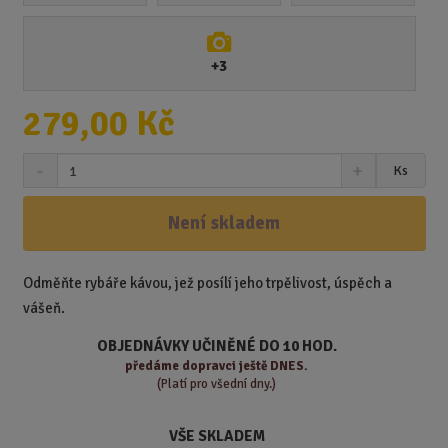
+3
279,00 Kč
S
N
Z
Ks
n
a
m
í
v
ě
ž
ý
Není skladem
n
i
š
i
t
i
t
m
t
Odměňte rybáře kávou, jež posílí jeho trpělivost, úspěch a
p
n
m
vášeň.
o
o
n
ž
o
č
OBJEDNÁVKY UČINĚNÉ DO 10 HOD.
s
ž
e
předáme
dopravci ještě DNES.
t
s
t
(Platí pro všední dny.)
v
t
í
v
VŠE SKLADEM
í