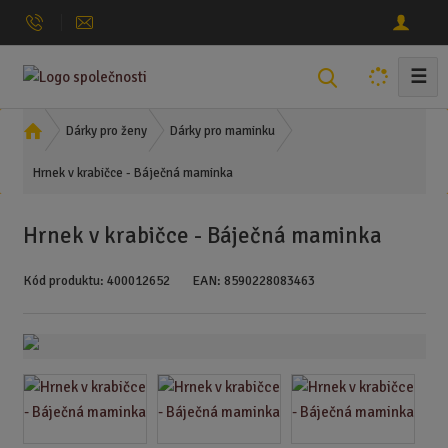
☰
V
y
h
Ú
Dárky pro ženy
Dárky pro maminku
l
v
Hrnek v krabičce - Báječná maminka
o
e
d
d
n
a
Hrnek v krabičce - Báječná maminka
í
t
s
Kód produktu:
400012652
EAN:
8590228083463
t
r
a
n
a