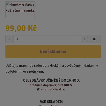
99,00 Kč
S
N
Z
Ks
n
a
m
í
v
ě
ž
ý
Není skladem
n
i
š
i
t
i
t
m
t
Udělejte mamince radost praktickým a osvědčeným dárkem v
p
n
m
podobě hrnku s potiskem.
o
o
n
ž
o
č
OBJEDNÁVKY UČINĚNÉ DO 10 HOD.
s
ž
e
předáme
dopravci ještě DNES.
t
s
t
(Platí pro všední dny.)
v
t
í
v
VŠE SKLADEM
í