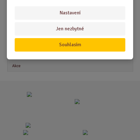
DÁRKY PRO ŽENY
Nastavení
Akční nabídky
Jen nezbytné
Novinky
Souhlasím
Nejprodávanější
Akce