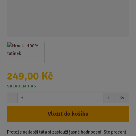
249,00 Kč
SKLADEM 1 KS
S
N
Z
Ks
n
a
m
í
v
ě
ž
ý
Vložit do košíku
n
i
š
i
t
i
t
m
t
Protože nejlepší táta si zaslouží jasné hodnocení. Sto procent.
p