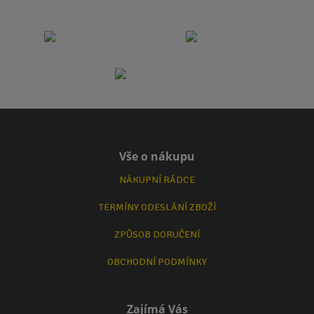
Vše o nákupu
NÁKUPNÍ RÁDCE
TERMÍNY ODESLÁNÍ ZBOŽÍ
ZPŮSOB DORUČENÍ
OBCHODNÍ PODMÍNKY
Zajímá Vás