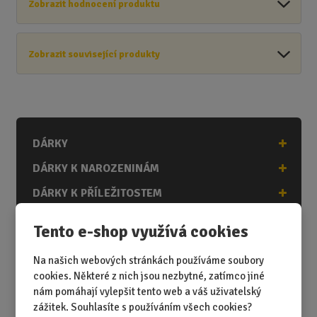
Zobrazit hodnocení produktu
Zobrazit související produkty
DÁRKY
DÁRKY K NAROZENINÁM
DÁRKY K PŘÍLEŽITOSTEM
DÁRKY PODLE ZÁJMŮ
Tento e-shop využívá cookies
DÁRKY PODLE ZAMĚSTNÁNÍ
Na našich webových stránkách používáme soubory
DÁRKY PRO DĚTI A MLÁDEŽ
cookies. Některé z nich jsou nezbytné, zatímco jiné
nám pomáhají vylepšit tento web a váš uživatelský
DÁRKY PRO MUŽE
zážitek. Souhlasíte s používáním všech cookies?