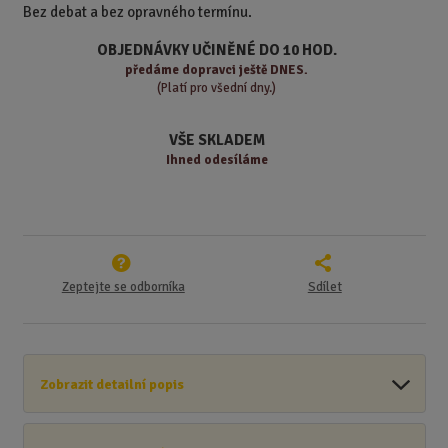
n
m
Bez debat a bez opravného termínu.
o
o
n
ž
o
č
OBJEDNÁVKY UČINĚNÉ DO 10 HOD.
s
ž
e
předáme
dopravci ještě DNES.
t
s
t
(Platí pro všední dny.)
v
t
í
v
VŠE SKLADEM
í
Ihned odesíláme
Zeptejte se odborníka
Sdílet
Zobrazit detailní popis