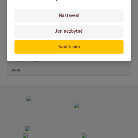
DÁRKY PRO ŽENY
Nastavení
Jen nezbytné
Akční nabídky
Souhlasím
Novinky
Nejprodávanější
Akce