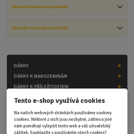
Zobrazit hodnocení produktu
Zobrazit související produkty
DÁRKY
DÁRKY K NAROZENINÁM
DÁRKY K PŘÍLEŽITOSTEM
DÁRKY PODLE ZÁJMŮ
Tento e-shop využívá cookies
DÁRKY PODLE ZAMĚSTNÁNÍ
Na našich webových stránkách používáme soubory
DÁRKY PRO DĚTI A MLÁDEŽ
cookies. Některé z nich jsou nezbytné, zatímco jiné
nám pomáhají vylepšit tento web a váš uživatelský
DÁRKY PRO MUŽE
zážitek. Souhlasíte s používáním všech cookies?