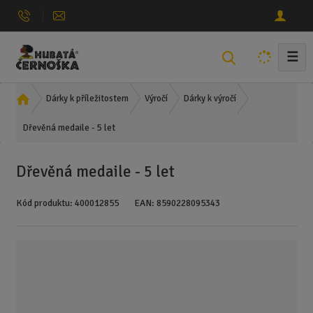
☰
V
y
h
Ú
Dárky k příležitostem
Výročí
Dárky k výročí
l
v
e
Dřevěná medaile - 5 let
o
d
d
n
a
Dřevěná medaile - 5 let
í
t
s
Kód produktu:
400012855
EAN:
8590228095343
t
r
a
n
a