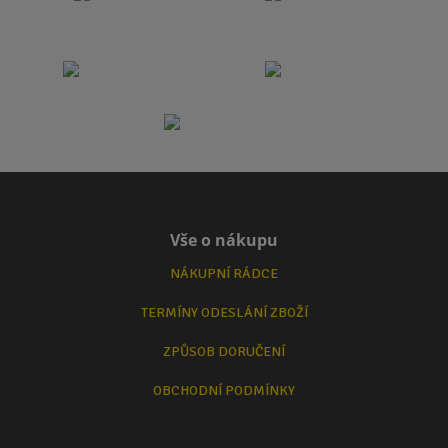
Vše o nákupu
NÁKUPNÍ RÁDCE
TERMÍNY ODESLÁNÍ ZBOŽÍ
ZPŮSOB DORUČENÍ
OBCHODNÍ PODMÍNKY