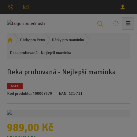
☰
V
y
h
Ú
Dárky pro ženy
Dárky pro maminku
l
v
Deka pruhovaná - Nejlepší maminka
o
e
d
d
n
a
Deka pruhovaná - Nejlepší maminka
í
t
s
AKCE
t
Kód produktu:
400007679
EAN:
121-711
r
a
n
a
989,00 Kč