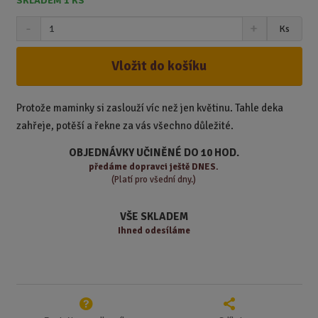
SKLADEM 1 KS
S
N
Z
Ks
n
a
m
í
v
ě
ž
ý
Vložit do košíku
n
i
š
i
t
i
t
m
t
Protože maminky si zaslouží víc než jen květinu. Tahle deka
p
n
m
zahřeje, potěší a řekne za vás všechno důležité.
o
o
n
ž
o
č
OBJEDNÁVKY UČINĚNÉ DO 10 HOD.
s
ž
e
předáme
dopravci ještě DNES.
t
s
t
(Platí pro všední dny.)
v
t
í
v
VŠE SKLADEM
í
Ihned odesíláme