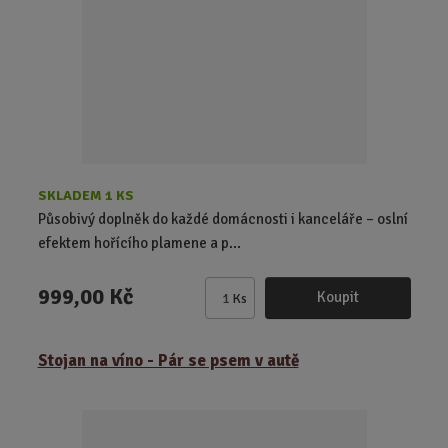
p
o
č
e
t
SKLADEM 1 KS
Působivý doplněk do každé domácnosti i kanceláře – oslní
efektem hořícího plamene a p...
999,00 Kč
Koupit
Ks
Z
m
ě
Stojan na víno - Pár se psem v autě
n
i
t
p