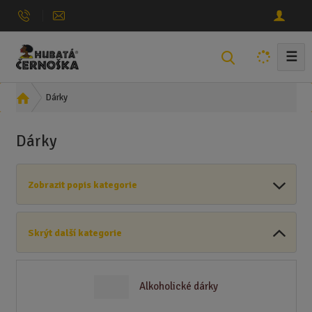
☰
V
y
h
Ú
Dárky
l
v
e
o
Dárky
d
d
n
a
í
t
Zobrazit popis kategorie
s
t
r
Skrýt další kategorie
a
n
a
Alkoholické dárky