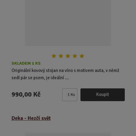
o
č
e
t
SKLADEM 1 KS
Originální kovový stojan na víno s motivem auta, v němž
sedí pár se psem, je ideální ...
990,00 Kč
Koupit
Ks
Z
m
ě
Deka - Hezčí svět
n
i
t