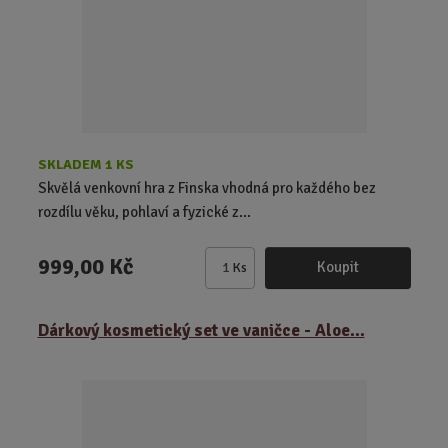
č
e
t
SKLADEM 1 KS
Skvělá venkovní hra z Finska vhodná pro každého bez
rozdílu věku, pohlaví a fyzické z...
999,00 Kč
Koupit
Ks
Z
m
ě
Dárkový kosmetický set ve vaničce - Aloe...
n
i
t
p
o