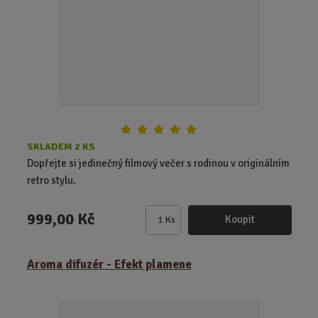
č
e
t
SKLADEM 2 KS
Dopřejte si jedinečný filmový večer s rodinou v originálním
retro stylu.
999,00 Kč
Koupit
Ks
Z
m
ě
Aroma difuzér - Efekt plamene
n
i
t