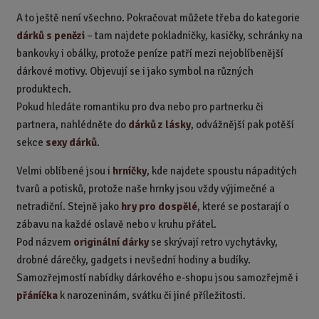
A to ještě není všechno. Pokračovat můžete třeba do kategorie
dárků s penězi
– tam najdete pokladničky, kasičky, schránky na
bankovky i obálky, protože peníze patří mezi nejoblíbenější
dárkové motivy. Objevují se i jako symbol na různých
produktech.
Pokud hledáte romantiku pro dva nebo pro partnerku či
partnera, nahlédněte do
dárků z lásky
, odvážnější pak potěší
sekce
sexy dárků
.
Velmi oblíbené jsou i
hrníčky
, kde najdete spoustu nápaditých
tvarů a potisků, protože naše hrnky jsou vždy výjimečné a
netradiční. Stejně jako
hry pro dospělé
, které se postarají o
zábavu na každé oslavě nebo v kruhu přátel.
Pod názvem
originální dárky
se skrývají retro vychytávky,
drobné dárečky, gadgets i nevšední hodiny a budíky.
Samozřejmostí nabídky dárkového e-shopu jsou samozřejmě i
přáníčka
k narozeninám, svátku či jiné příležitosti.