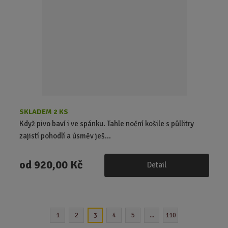
t
p
o
č
e
t
SKLADEM 2 KS
Když pivo baví i ve spánku. Tahle noční košile s půllitry
zajistí pohodlí a úsměv ješ...
od
920,00 Kč
Detail
1
2
4
5
...
110
3