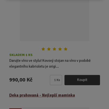
p
o
č
e
t
SKLADEM 1 KS
Darujte víno ve stylu! Kovový stojan na víno v podobě
elegantního kabrioletu je origi...
990,00 Kč
Koupit
Ks
Z
m
ě
Deka pruhovaná - Nejlepší maminka
n
i