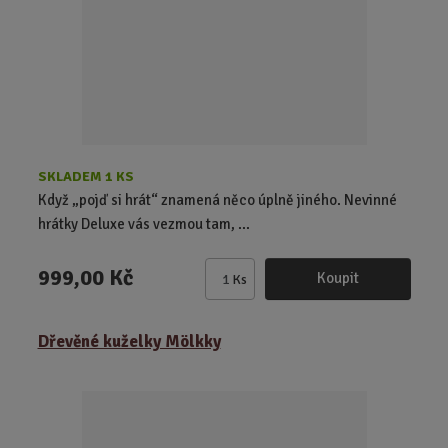
r
o
v
v
d
ý
ý
u
v
v
k
ý
ý
t
p
p
ů
i
i
s
s
SKLADEM 1 KS
Když „pojď si hrát“ znamená něco úplně jiného. Nevinné
hrátky Deluxe vás vezmou tam, ...
999,00 Kč
Koupit
Ks
Z
m
ě
Dřevěné kuželky Mölkky
n
i
t
p
o