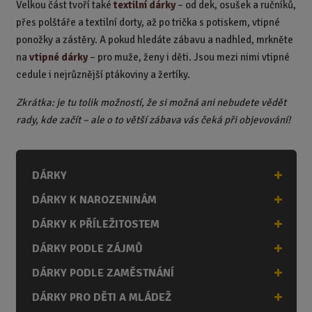
Velkou část tvoří také
textilní dárky
– od dek, osušek a ručníků,
přes polštáře a textilní dorty, až po trička s potiskem, vtipné
ponožky a zástěry. A pokud hledáte zábavu a nadhled, mrkněte
na
vtipné dárky
– pro muže, ženy i děti. Jsou mezi nimi vtipné
cedule i nejrůznější ptákoviny a žertíky.
Zkrátka: je tu tolik možností, že si možná ani nebudete vědět
rady, kde začít – ale o to větší zábava vás čeká při objevování!
DÁRKY
DÁRKY K NAROZENINÁM
DÁRKY K PŘÍLEŽITOSTEM
DÁRKY PODLE ZÁJMŮ
DÁRKY PODLE ZAMĚSTNÁNÍ
DÁRKY PRO DĚTI A MLÁDEŽ