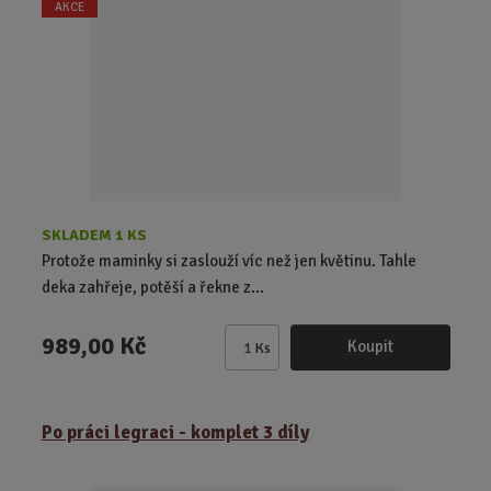
t
AKCE
p
o
č
e
t
SKLADEM 1 KS
Protože maminky si zaslouží víc než jen květinu. Tahle
deka zahřeje, potěší a řekne z...
989,00 Kč
Koupit
Ks
Z
m
ě
Po práci legraci - komplet 3 díly
n
i
t