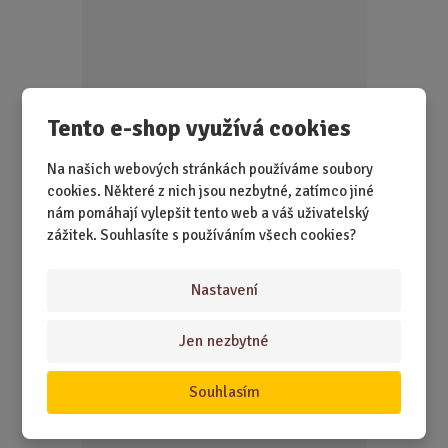
p
o
č
e
t
Tento e-shop využívá cookies
Na našich webových stránkách používáme soubory
cookies. Některé z nich jsou nezbytné, zatímco jiné
nám pomáhají vylepšit tento web a váš uživatelský
SKLADEM 1 KS
zážitek. Souhlasíte s používáním všech cookies?
Někdy stačí jedno vyznání a hodně tepla. Tahle deka říká
„miluji tě“ za vás – jemně, ...
Nastavení
990,00 Kč
Koupit
Ks
Z
Jen nezbytné
m
ě
Kabriolet - stojan na víno
Souhlasím
n
i
t