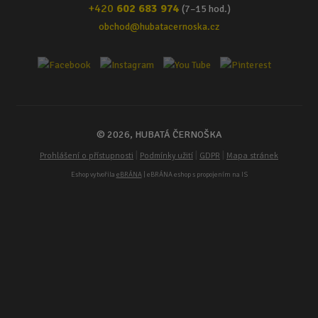
+420
602 683 974
(7–15 hod.)
obchod@hubatacernoska.cz
© 2026, HUBATÁ ČERNOŠKA
|
|
|
Prohlášení o přístupnosti
Podmínky užití
GDPR
Mapa stránek
Eshop vytvořila
eBRÁNA
| eBRÁNA eshop s propojením na IS