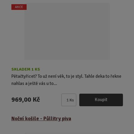
t
AKCE
p
o
č
e
t
SKLADEM 1 KS
Pětačtyřicet? To už není věk, to je styl. Tahle deka to řekne
nahlas a ještě vás u to...
969,00 Kč
Koupit
Ks
Z
m
ě
Noční košile - Půllitry piva
n
i