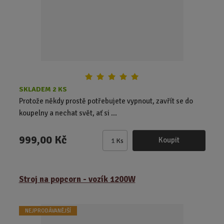
č
e
t
SKLADEM 2 KS
Protože někdy prostě potřebujete vypnout, zavřít se do
koupelny a nechat svět, ať si ...
999,00 Kč
Koupit
Ks
Z
m
ě
Stroj na popcorn - vozík 1200W
n
i
t
NEJPRODÁVANĚJŠÍ
p
o