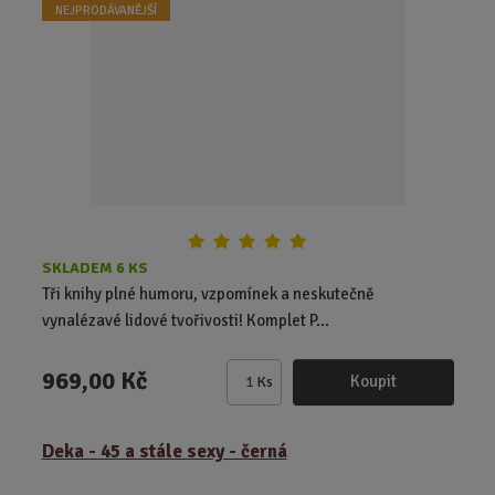
NEJPRODÁVANĚJŠÍ
p
o
č
e
t
SKLADEM 6 KS
Tři knihy plné humoru, vzpomínek a neskutečně
vynalézavé lidové tvořivosti! Komplet P...
969,00 Kč
Koupit
Ks
Z
m
ě
Deka - 45 a stále sexy - černá
n
i