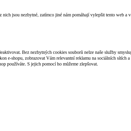
ich jsou nezbytné, zatímco jiné nám pomáhají vylepšit tento web a vá
deaktivovat. Bez nezbytných cookies souborů nelze naše služby smyslu
n e-shopu, zobrazovat Vám relevantní reklamu na sociálních sítích a 
hop používáte. S jejich pomocí ho můžeme zlepšovat.