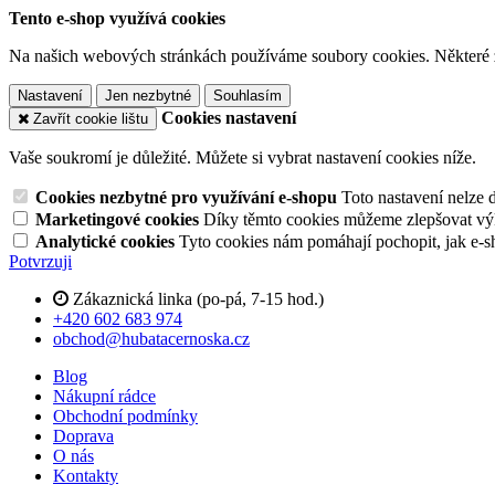
Tento e-shop využívá cookies
Na našich webových stránkách používáme soubory cookies. Některé z n
Nastavení
Jen nezbytné
Souhlasím
Cookies nastavení
Zavřít cookie lištu
Vaše soukromí je důležité. Můžete si vybrat nastavení cookies níže.
Cookies nezbytné pro využívání e-shopu
Toto nastavení nelze 
Marketingové cookies
Díky těmto cookies můžeme zlepšovat výko
Analytické cookies
Tyto cookies nám pomáhají pochopit, jak e-s
Potvrzuji
Zákaznická linka (po-pá, 7-15 hod.)
+420 602 683 974
obchod@hubatacernoska.cz
Blog
Nákupní rádce
Obchodní podmínky
Doprava
O nás
Kontakty