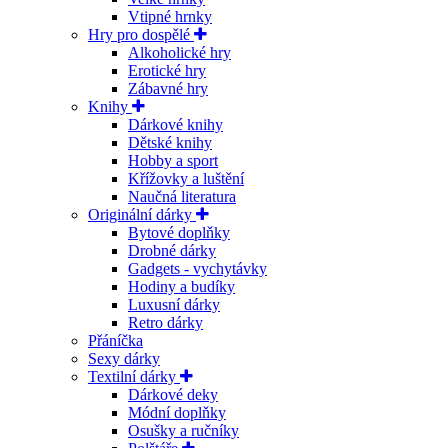
Vtipné hrnky
Hry pro dospělé
Alkoholické hry
Erotické hry
Zábavné hry
Knihy
Dárkové knihy
Dětské knihy
Hobby a sport
Křížovky a luštění
Naučná literatura
Originální dárky
Bytové doplňky
Drobné dárky
Gadgets - vychytávky
Hodiny a budíky
Luxusní dárky
Retro dárky
Přáníčka
Sexy dárky
Textilní dárky
Dárkové deky
Módní doplňky
Osušky a ručníky