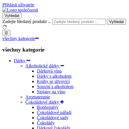
Přihlásit uživatele
Vyhledat
Zadejte hledaný produkt ...
Vyhledat
☰
všechny kategorie
všechny kategorie
Dárky
Alkoholické dárky
Dárková vína
Dárky s alkoholem
Knihy se slivovicí
Souvisí s alkoholem
Stojany na víno
Aromaterapie
Čokoládové dárky
Bonboniéry
Čokoládové nářadí
Čokoládové sady
Čokolády
Dárkové čokolády