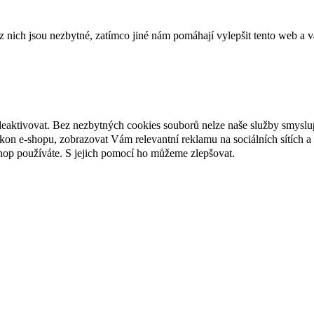
ich jsou nezbytné, zatímco jiné nám pomáhají vylepšit tento web a vá
deaktivovat. Bez nezbytných cookies souborů nelze naše služby smyslu
n e-shopu, zobrazovat Vám relevantní reklamu na sociálních sítích a 
hop používáte. S jejich pomocí ho můžeme zlepšovat.