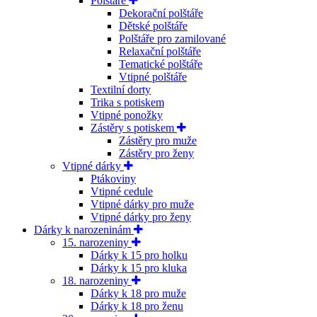
Polštáře
Dekorační polštáře
Dětské polštáře
Polštáře pro zamilované
Relaxační polštáře
Tematické polštáře
Vtipné polštáře
Textilní dorty
Trika s potiskem
Vtipné ponožky
Zástěry s potiskem
Zástěry pro muže
Zástěry pro ženy
Vtipné dárky
Ptákoviny
Vtipné cedule
Vtipné dárky pro muže
Vtipné dárky pro ženy
Dárky k narozeninám
15. narozeniny
Dárky k 15 pro holku
Dárky k 15 pro kluka
18. narozeniny
Dárky k 18 pro muže
Dárky k 18 pro ženu