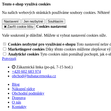
Tento e-shop využívá cookies
Na našich webových stránkách používáme soubory cookies. Některé z n
Nastavení
Jen nezbytné
Souhlasím
Cookies nastavení
Zavřít cookie lištu
Vaše soukromí je důležité. Můžete si vybrat nastavení cookies níže.
Cookies nezbytné pro využívání e-shopu
Toto nastavení nelze 
Marketingové cookies
Díky těmto cookies můžeme zlepšovat výko
Analytické cookies
Tyto cookies nám pomáhají pochopit, jak e-s
Potvrzuji
Zákaznická linka (po-pá, 7-15 hod.)
+420 602 683 974
obchod@hubatacernoska.cz
Blog
Nákupní rádce
Obchodní podmínky
Doprava
O nás
Kontakty