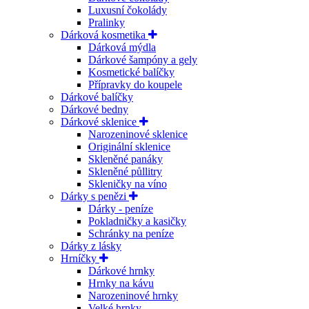
Luxusní čokolády
Pralinky
Dárková kosmetika
Dárková mýdla
Dárkové šampóny a gely
Kosmetické balíčky
Přípravky do koupele
Dárkové balíčky
Dárkové bedny
Dárkové sklenice
Narozeninové sklenice
Originální sklenice
Skleněné panáky
Skleněné půllitry
Skleničky na víno
Dárky s penězi
Dárky - peníze
Pokladničky a kasičky
Schránky na peníze
Dárky z lásky
Hrníčky
Dárkové hrnky
Hrnky na kávu
Narozeninové hrnky
Velké hrnky