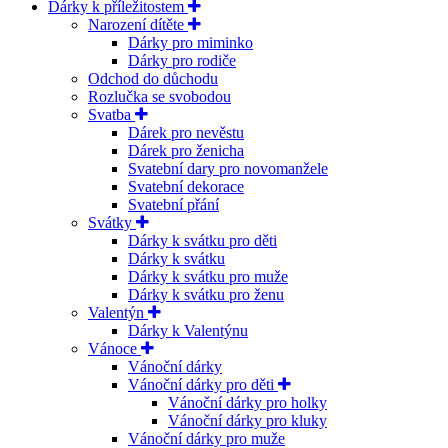
Dárky k příležitostem
Narození dítěte
Dárky pro miminko
Dárky pro rodiče
Odchod do důchodu
Rozlučka se svobodou
Svatba
Dárek pro nevěstu
Dárek pro ženicha
Svatební dary pro novomanžele
Svatební dekorace
Svatební přání
Svátky
Dárky k svátku pro děti
Dárky k svátku
Dárky k svátku pro muže
Dárky k svátku pro ženu
Valentýn
Dárky k Valentýnu
Vánoce
Vánoční dárky
Vánoční dárky pro děti
Vánoční dárky pro holky
Vánoční dárky pro kluky
Vánoční dárky pro muže