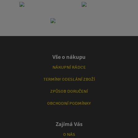
Vše o nákupu
NÁKUPNÍ RÁDCE
TERMÍNY ODESLÁNÍ ZBOŽÍ
ZPŮSOB DORUČENÍ
OBCHODNÍ PODMÍNKY
Zajímá Vás
O NÁS