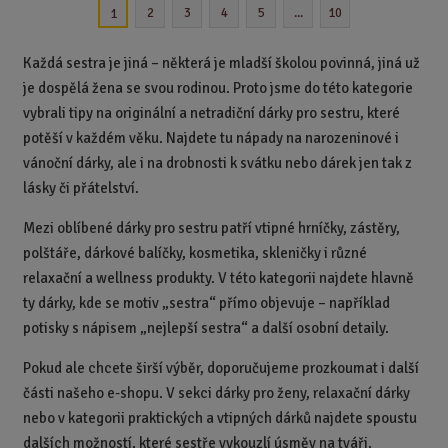
n
m
2
3
4
5
...
10
1
o
o
n
ž
o
č
s
ž
e
Každá sestra je jiná – některá je mladší školou povinná, jiná už
t
s
t
je dospělá žena se svou rodinou. Proto jsme do této kategorie
v
t
vybrali tipy na originální a netradiční dárky pro sestru, které
í
v
í
potěší v každém věku. Najdete tu nápady na narozeninové i
vánoční dárky, ale i na drobnosti k svátku nebo dárek jen tak z
lásky či přátelství.
Mezi oblíbené dárky pro sestru patří vtipné hrníčky, zástěry,
polštáře, dárkové balíčky, kosmetika, skleničky i různé
relaxační a wellness produkty. V této kategorii najdete hlavně
ty dárky, kde se motiv „sestra“ přímo objevuje – například
potisky s nápisem „nejlepší sestra“ a další osobní detaily.
Pokud ale chcete širší výběr, doporučujeme prozkoumat i další
části našeho e-shopu. V sekci dárky pro ženy, relaxační dárky
nebo v kategorii praktických a vtipných dárků najdete spoustu
dalších možností, které sestře vykouzlí úsměv na tváři.