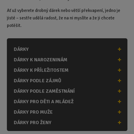
Ať už vyberete drobný dárek nebo větší překvapení, jedno je
jisté – sestře udělá radost, že na ni myslíte a že ji chcete
potěšit.
DÁRKY
DÁRKY K NAROZENINÁM
DÁRKY K PŘÍLEŽITOSTEM
DÁRKY PODLE ZÁJMŮ
DÁRKY PODLE ZAMĚSTNÁNÍ
DÁRKY PRO DĚTI A MLÁDEŽ
DÁRKY PRO MUŽE
DÁRKY PRO ŽENY