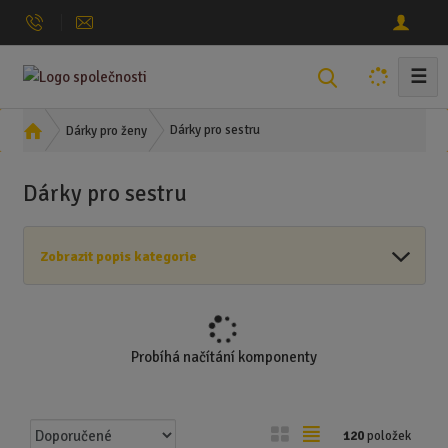
☰
V
y
h
Ú
Dárky pro sestru
Dárky pro ženy
l
v
o
e
Dárky pro sestru
d
d
n
a
í
t
Zobrazit popis kategorie
s
t
r
a
n
Probíhá načítání komponenty
a
Ř
O
T
120
položek