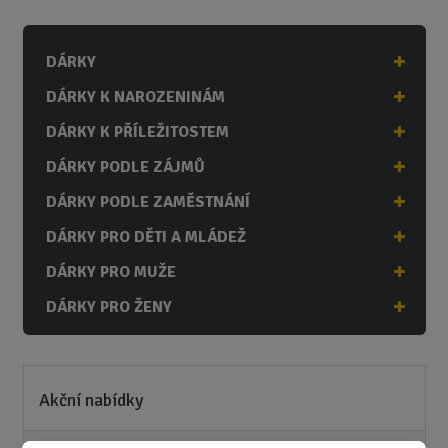
n
i
DÁRKY
t
p
DÁRKY K NAROZENINÁM
o
č
DÁRKY K PŘÍLEŽITOSTEM
e
DÁRKY PODLE ZÁJMŮ
t
DÁRKY PODLE ZAMĚSTNÁNÍ
DÁRKY PRO DĚTI A MLÁDEŽ
DÁRKY PRO MUŽE
DÁRKY PRO ŽENY
Akční nabídky
Novinky