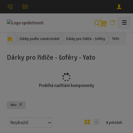
☰
V
y
h
Ú
Yato
Dárky podle zaměstnání
Dárky pro řidiče - šoféry
l
v
o
e
Dárky pro řidiče - šoféry - Yato
d
d
n
a
í
t
s
t
Probíhá načítání komponenty
r
a
n
Yato
a
Ř
O
T
1
položek
a
b
a