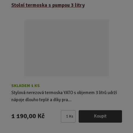
z
r
b
Stolní termoska s pumpou 3 litry
e
á
u
n
z
l
í
k
k
p
o
o
r
o
v
v
d
ý
ý
u
v
v
k
ý
ý
t
p
p
ů
i
i
s
s
SKLADEM 1 KS
Stylová nerezová termoska YATO s objemem 3 litrů udrží
nápoje dlouho teplé a díky pra...
1 190,00 Kč
Koupit
Ks
Z
m
ě