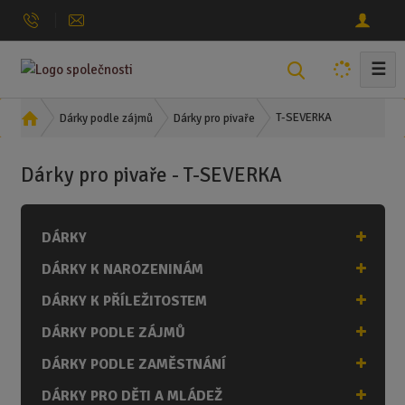
☰
V
y
h
Ú
T-SEVERKA
Dárky podle zájmů
Dárky pro pivaře
l
v
o
e
Dárky pro pivaře - T-SEVERKA
d
d
n
a
í
t
DÁRKY
s
t
DÁRKY K NAROZENINÁM
r
a
DÁRKY K PŘÍLEŽITOSTEM
n
DÁRKY PODLE ZÁJMŮ
a
DÁRKY PODLE ZAMĚSTNÁNÍ
DÁRKY PRO DĚTI A MLÁDEŽ