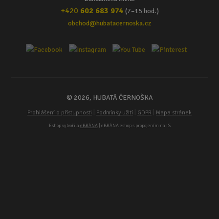
+420
602 683 974
(7–15 hod.)
obchod@hubatacernoska.cz
© 2026, HUBATÁ ČERNOŠKA
|
|
|
Prohlášení o přístupnosti
Podmínky užití
GDPR
Mapa stránek
Eshop vytvořila
eBRÁNA
| eBRÁNA eshop s propojením na IS