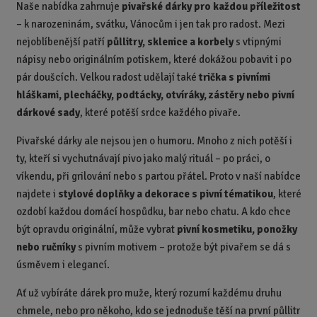
Naše nabídka zahrnuje
pivařské dárky pro každou příležitost
– k narozeninám, svátku, Vánocům i jen tak pro radost. Mezi
nejoblíbenější patří
půllitry, sklenice a korbely
s vtipnými
nápisy nebo originálním potiskem, které dokážou pobavit i po
pár doušcích. Velkou radost udělají také
trička s pivními
hláškami, plecháčky, podtácky, otvíráky, zástěry nebo pivní
dárkové sady
, které potěší srdce každého pivaře.
Pivařské dárky ale nejsou jen o humoru. Mnoho z nich potěší i
ty, kteří si vychutnávají pivo jako malý rituál – po práci, o
víkendu, při grilování nebo s partou přátel. Proto v naší nabídce
najdete i
stylové doplňky a dekorace s pivní tématikou
, které
ozdobí každou domácí hospůdku, bar nebo chatu. A kdo chce
být opravdu originální, může vybrat
pivní kosmetiku, ponožky
nebo ručníky
s pivním motivem – protože být pivařem se dá s
úsměvem i elegancí.
Ať už vybíráte dárek pro muže, který rozumí každému druhu
chmele, nebo pro někoho, kdo se jednoduše těší na první půllitr