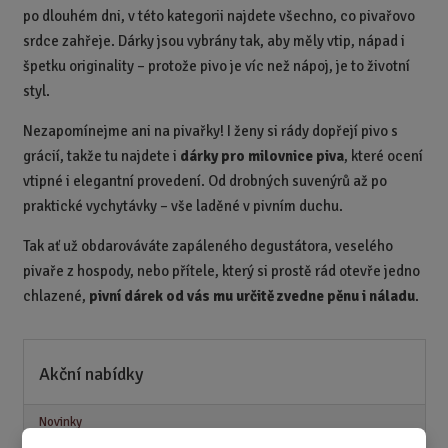
po dlouhém dni, v této kategorii najdete všechno, co pivařovo
srdce zahřeje. Dárky jsou vybrány tak, aby měly vtip, nápad i
špetku originality – protože pivo je víc než nápoj, je to životní
styl.
Nezapomínejme ani na pivařky! I ženy si rády dopřejí pivo s
grácií, takže tu najdete i
dárky pro milovnice piva
, které ocení
vtipné i elegantní provedení. Od drobných suvenýrů až po
praktické vychytávky – vše laděné v pivním duchu.
Tak ať už obdarováváte zapáleného degustátora, veselého
pivaře z hospody, nebo přítele, který si prostě rád otevře jedno
chlazené,
pivní dárek od vás mu určitě zvedne pěnu i náladu
.
Akční nabídky
Novinky