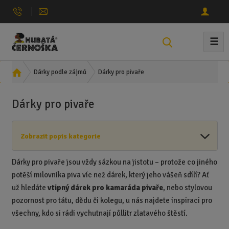
☰
V
y
h
Ú
Dárky pro pivaře
Dárky podle zájmů
l
v
e
o
Dárky pro pivaře
d
d
n
a
í
t
Zobrazit popis kategorie
s
t
r
Dárky pro pivaře jsou vždy sázkou na jistotu – protože co jiného
a
potěší milovníka piva víc než dárek, který jeho vášeň sdílí? Ať
n
už hledáte
vtipný dárek pro kamaráda pivaře
, nebo stylovou
a
pozornost pro tátu, dědu či kolegu, u nás najdete inspiraci pro
všechny, kdo si rádi vychutnají půllitr zlatavého štěstí.