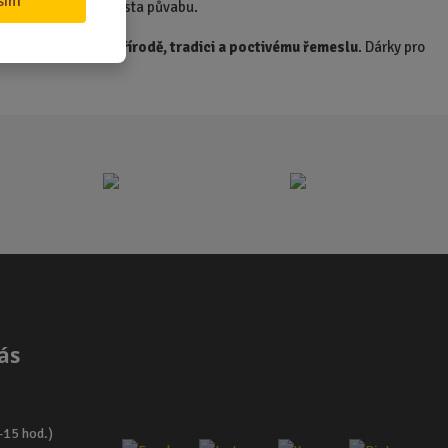
sím
zelené může být spousta půvabu.
obě nese
respekt k přírodě, tradici a poctivému řemeslu
. Dárky pro
ás
–15 hod.)