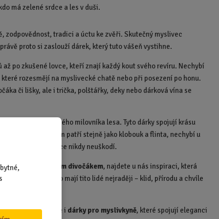
kdo má zelené srdce a les v duši.
dě, zodpovědnost, tradici a úctu ke zvěři. Skutečný myslivec
 právě proto si zaslouží dárek, který tuto vášeň vystihne.
až po zkušené lovce, kteří znají každý kout svého revíru. Nechybí
y, které rozesmějí na myslivecké chatě nebo při posezení po honu.
áka či lišky, ale i trička, polštářky, deky nebo dárková vína se
é zútulní domov každého milovníka lesa. Tyto dárky spojují krásu
ože humor k myslivcům patří stejně jako klobouk a flinta, nechybí u
 ví, že trochu legrace nikdy neuškodí.
 za pomoc s uloveným divočákem
, najdete u nás inspiraci, která
bytné,
s
připomínají to, co mají tito lidé nejraději – klid, přírodu a chvíle
, a proto tu najdete i
dárky pro myslivkyně
, které spojují eleganci