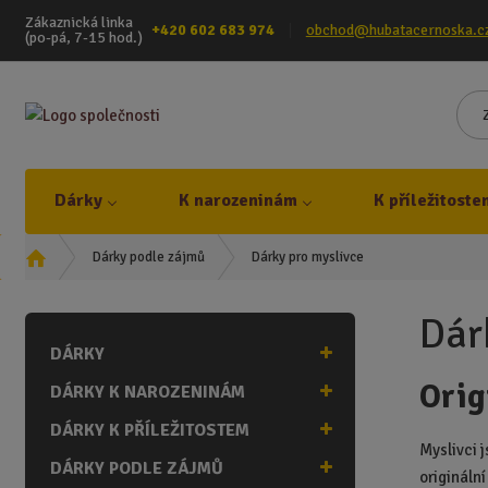
Zákaznická linka
+420 602 683 974
obchod@hubatacernoska.c
(po-pá, 7-15 hod.)
Dárky
K narozeninám
K příležitoste
Ú
Dárky pro myslivce
Dárky podle zájmů
v
o
Dár
d
DÁRKY
n
í
Orig
DÁRKY K NAROZENINÁM
s
t
DÁRKY K PŘÍLEŽITOSTEM
r
Myslivci j
DÁRKY PODLE ZÁJMŮ
a
origináln