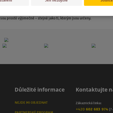
stavení
Jen nezbytné
Souhla
k přírodě. Od hrnečků a doplňků až po jemnější dekorace – protože i v 
rete jakýkoliv z našich mysliveckých dárků, můžete si být jisti, že v s
sou prostě výjimečné – stejně jako ti, kterým jsou určeny.
Důležité informace
Kontaktujte n
NEJDE MI OBJEDNAT
Zákaznická linka:
+420
602 683 974
(7
PARTNERSKÝ PROGRAM