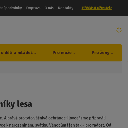
dní podmínky
Doprava
O nás
Kontakty
Přihlásit uživatele
ro děti a mládež
Pro muže
Pro ženy
níky lesa
ce. A právě pro tyto vášnivé ochránce i lovce jsme připravili
ce k narozeninám, svátku, Vánocům i jen tak – pro radost. Od