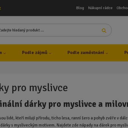
Blog
Nákupní rádce
Obcho
z
Z
Vyhledat
a
d
e
j
m
Podle zájmů
Podle zaměstnání
P
t
e
h
l
e
ky pro myslivce
d
a
inální dárky pro myslivce a milov
n
ý
p
sou lidé, kteří milují přírodu, ticho lesa, ranní šero a pohyb zvěře v dál
r
í dárky s mysliveckým motivem. Najdete zde nápady na dárek pro mysliv
o