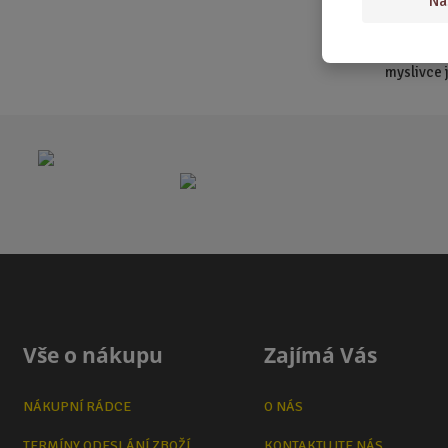
Na
s láskou 
Ať už vybe
myslivce j
Vše o nákupu
Zajímá Vás
NÁKUPNÍ RÁDCE
O NÁS
TERMÍNY ODESLÁNÍ ZBOŽÍ
KONTAKTUJTE NÁS