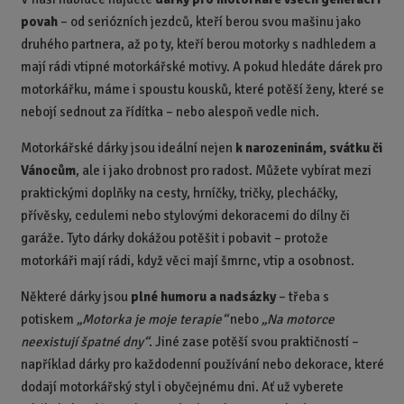
povah
– od seriózních jezdců, kteří berou svou mašinu jako
druhého partnera, až po ty, kteří berou motorky s nadhledem a
mají rádi vtipné motorkářské motivy. A pokud hledáte dárek pro
motorkářku, máme i spoustu kousků, které potěší ženy, které se
nebojí sednout za řídítka – nebo alespoň vedle nich.
Motorkářské dárky jsou ideální nejen
k narozeninám, svátku či
Vánocům
, ale i jako drobnost pro radost. Můžete vybírat mezi
praktickými doplňky na cesty, hrníčky, tričky, plecháčky,
přívěsky, cedulemi nebo stylovými dekoracemi do dílny či
garáže. Tyto dárky dokážou potěšit i pobavit – protože
motorkáři mají rádi, když věci mají šmrnc, vtip a osobnost.
Některé dárky jsou
plné humoru a nadsázky
– třeba s
potiskem
„Motorka je moje terapie“
nebo
„Na motorce
neexistují špatné dny“
. Jiné zase potěší svou praktičností –
například dárky pro každodenní používání nebo dekorace, které
dodají motorkářský styl i obyčejnému dni. Ať už vyberete