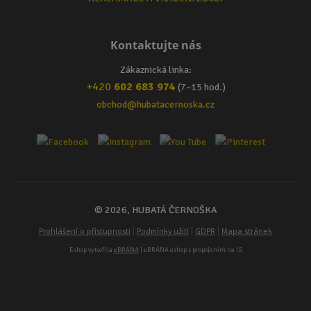
Kontaktujte nás
Zákaznická linka:
+420
602 683 974
(7–15 hod.)
obchod@hubatacernoska.cz
© 2026, HUBATÁ ČERNOŠKA
|
|
|
Prohlášení o přístupnosti
Podmínky užití
GDPR
Mapa stránek
Eshop vytvořila
eBRÁNA
| eBRÁNA eshop s propojením na IS