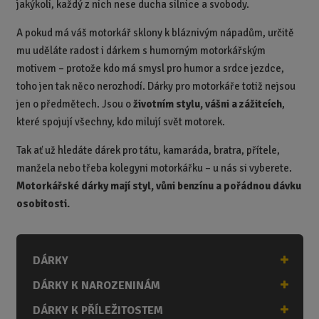
jakýkoli, každý z nich nese ducha silnice a svobody.
A pokud má váš motorkář sklony k bláznivým nápadům, určitě
mu uděláte radost i dárkem s humorným motorkářským
motivem – protože kdo má smysl pro humor a srdce jezdce,
toho jen tak něco nerozhodí. Dárky pro motorkáře totiž nejsou
jen o předmětech. Jsou o
životním stylu, vášni a zážitcích
,
které spojují všechny, kdo milují svět motorek.
Tak ať už hledáte dárek pro tátu, kamaráda, bratra, přítele,
manžela nebo třeba kolegyni motorkářku – u nás si vyberete.
Motorkářské dárky mají styl, vůni benzínu a pořádnou dávku
osobitosti.
DÁRKY
DÁRKY K NAROZENINÁM
DÁRKY K PŘÍLEŽITOSTEM