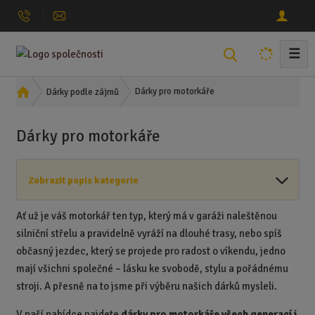
☰
V
y
h
Ú
Dárky pro motorkáře
Dárky podle zájmů
l
v
o
e
Dárky pro motorkáře
d
d
n
a
í
t
Zobrazit popis kategorie
s
t
r
Ať už je váš motorkář ten typ, který má v garáži naleštěnou
a
silniční střelu a pravidelně vyráží na dlouhé trasy, nebo spíš
n
občasný jezdec, který se projede pro radost o víkendu, jedno
a
mají všichni společné – lásku ke svobodě, stylu a pořádnému
stroji. A přesně na to jsme při výběru našich dárků mysleli.
V naší nabídce najdete
dárky pro motorkáře všech generací i