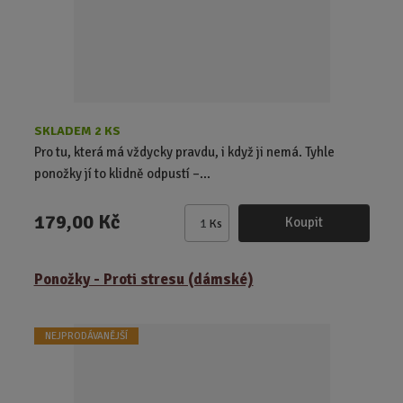
e
t
SKLADEM 2 KS
Pro tu, která má vždycky pravdu, i když ji nemá. Tyhle
ponožky jí to klidně odpustí –...
179,00 Kč
Koupit
Ks
Z
m
ě
Ponožky - Proti stresu (dámské)
n
i
t
NEJPRODÁVANĚJŠÍ
p
o
č