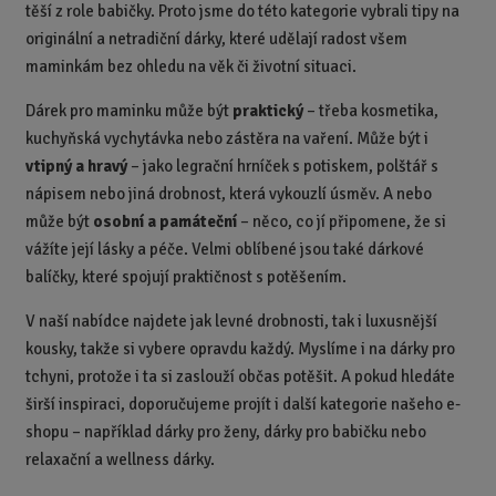
těší z role babičky. Proto jsme do této kategorie vybrali tipy na
e
originální a netradiční dárky, které udělají radost všem
t
maminkám bez ohledu na věk či životní situaci.
Dárek pro maminku může být
praktický
– třeba kosmetika,
kuchyňská vychytávka nebo zástěra na vaření. Může být i
vtipný a hravý
– jako legrační hrníček s potiskem, polštář s
nápisem nebo jiná drobnost, která vykouzlí úsměv. A nebo
může být
osobní a památeční
– něco, co jí připomene, že si
vážíte její lásky a péče. Velmi oblíbené jsou také dárkové
balíčky, které spojují praktičnost s potěšením.
V naší nabídce najdete jak levné drobnosti, tak i luxusnější
kousky, takže si vybere opravdu každý. Myslíme i na dárky pro
tchyni, protože i ta si zaslouží občas potěšit. A pokud hledáte
širší inspiraci, doporučujeme projít i další kategorie našeho e-
shopu – například dárky pro ženy, dárky pro babičku nebo
relaxační a wellness dárky.