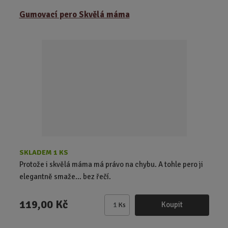
ě
Gumovací pero Skvělá máma
n
i
t
p
o
č
e
t
SKLADEM 1 KS
Protože i skvělá máma má právo na chybu. A tohle pero ji
elegantně smaže… bez řečí.
119,00 Kč
Koupit
Ks
Z
m