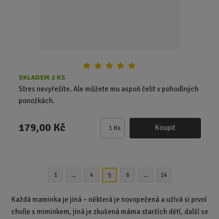
e
t
SKLADEM 2 KS
Stres nevyřešíte. Ale můžete mu aspoň čelit v pohodlných
ponožkách.
179,00 Kč
Koupit
Ks
Z
m
ě
n
1
...
4
6
...
14
5
i
t
p
Každá maminka je jiná – některá je novopečená a užívá si první
o
chvíle s miminkem, jiná je zkušená máma starších dětí, další se
č