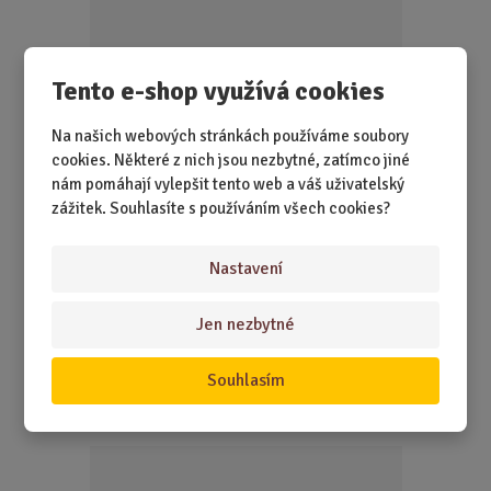
p
o
č
e
Tento e-shop využívá cookies
t
Na našich webových stránkách používáme soubory
cookies. Některé z nich jsou nezbytné, zatímco jiné
nám pomáhají vylepšit tento web a váš uživatelský
zážitek. Souhlasíte s používáním všech cookies?
SKLADEM 1 KS
Rohožka, která přivítá každou návštěvu stylově.
Nastavení
299,00 Kč
Koupit
Ks
Z
Jen nezbytné
m
ě
Souhlasím
Vtipná sklenice na víno PSSST! Maminčina...
n
i
t
p
o