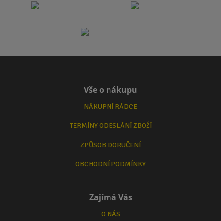
Vše o nákupu
NÁKUPNÍ RÁDCE
TERMÍNY ODESLÁNÍ ZBOŽÍ
ZPŮSOB DORUČENÍ
OBCHODNÍ PODMÍNKY
Zajímá Vás
O NÁS