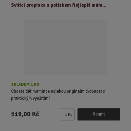
ě
Svítící propiska s potiskem Nejlepší mám...
n
i
t
p
o
č
e
t
SKLADEM 1 KS
Chcete dát mamince nějakou originální drobnost s
praktickým využitím?
119,00 Kč
Koupit
Ks
Z
m
ě