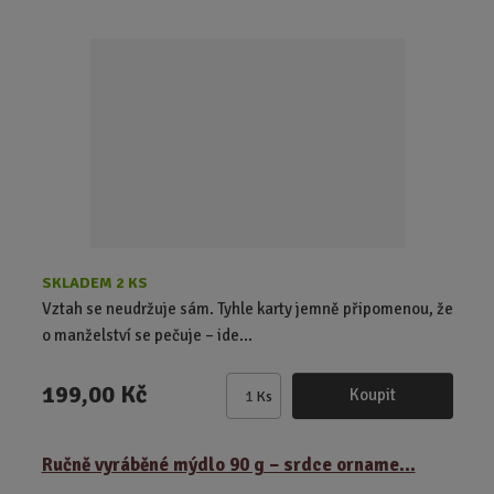
i
t
p
o
č
e
t
SKLADEM 2 KS
Vztah se neudržuje sám. Tyhle karty jemně připomenou, že
o manželství se pečuje – ide...
199,00 Kč
Koupit
Ks
Z
m
ě
Ručně vyráběné mýdlo 90 g – srdce orname...
n