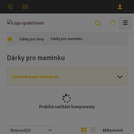
☰
V
y
h
Ú
Dárky pro maminku
Dárky pro ženy
l
v
o
e
Dárky pro maminku
d
d
n
a
í
t
Zobrazit popis kategorie
s
t
r
a
n
Probíhá načítání komponenty
a
Ř
O
T
159
položek