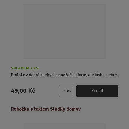
i
t
p
o
č
e
t
SKLADEM 2 KS
Protože v dobré kuchyni se neřeší kalorie, ale láska a chuť.
49,00 Kč
Koupit
Ks
Z
m
ě
Rohožka s textem Sladký domov
n
i
t