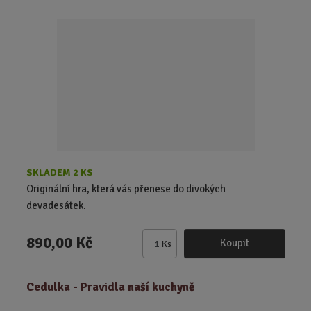
t
p
o
č
e
t
SKLADEM 2 KS
Originální hra, která vás přenese do divokých
devadesátek.
890,00 Kč
Koupit
Ks
Z
m
ě
Cedulka - Pravidla naší kuchyně
n