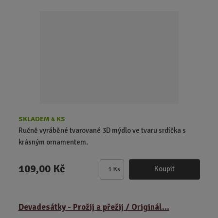
i
t
p
o
č
e
t
SKLADEM 4 KS
Ručně vyráběné tvarované 3D mýdlo ve tvaru srdíčka s
krásným ornamentem.
109,00 Kč
Koupit
Ks
Z
m
ě
Devadesátky - Prožij a přežij / Originál...
n
i