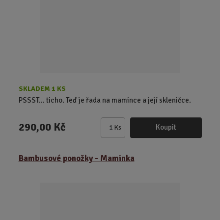
č
e
t
SKLADEM 1 KS
PSSST… ticho. Teď je řada na mamince a její skleničce.
290,00 Kč
Koupit
Ks
Z
m
ě
Bambusové ponožky - Maminka
n
i
t
p
o
č