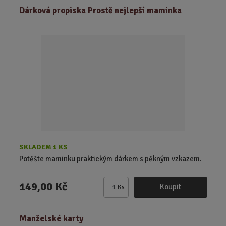
Dárková propiska Prostě nejlepší maminka
n
i
t
p
o
č
e
t
SKLADEM 1 KS
Potěšte maminku praktickým dárkem s pěkným vzkazem.
149,00 Kč
Koupit
Ks
Z
m
ě
Manželské karty
n