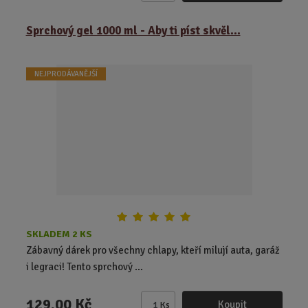
m
ě
Sprchový gel 1000 ml - Aby ti píst skvěl...
n
i
t
NEJPRODÁVANĚJŠÍ
p
o
č
e
t
SKLADEM 2 KS
Zábavný dárek pro všechny chlapy, kteří milují auta, garáž
i legraci! Tento sprchový ...
129,00 Kč
Koupit
Ks