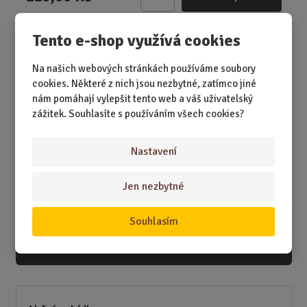
Z
m
ě
Tento e-shop využívá cookies
n
i
Na našich webových stránkách používáme soubory
DÁRKY
t
cookies. Některé z nich jsou nezbytné, zatímco jiné
p
nám pomáhají vylepšit tento web a váš uživatelský
DÁRKY K NAROZENINÁM
o
zážitek. Souhlasíte s používáním všech cookies?
č
DÁRKY K PŘÍLEŽITOSTEM
e
DÁRKY PODLE ZÁJMŮ
Nastavení
t
DÁRKY PODLE ZAMĚSTNÁNÍ
Jen nezbytné
DÁRKY PRO DĚTI A MLÁDEŽ
Souhlasím
DÁRKY PRO MUŽE
DÁRKY PRO ŽENY