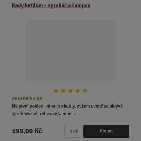
z
r
b
Rady kutilům - sprcháč a šampon
e
á
u
n
z
l
í
k
k
p
o
o
r
o
v
v
d
ý
ý
u
v
v
k
ý
ý
t
p
p
ů
i
i
s
s
SKLADEM 1 KS
Na první pohled kniha pro kutily, ovšem uvnitř se ukrývá
sprchový gel a vlasový šampo...
199,00 Kč
Koupit
Ks
Z