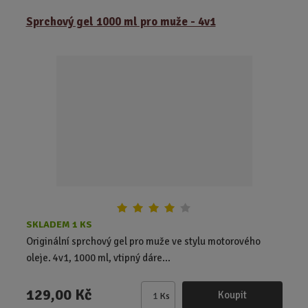
m
ě
Sprchový gel 1000 ml pro muže - 4v1
n
i
t
p
o
č
e
t
SKLADEM 1 KS
Originální sprchový gel pro muže ve stylu motorového
oleje. 4v1, 1000 ml, vtipný dáre...
129,00 Kč
Koupit
Ks
Z