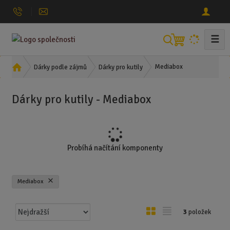
☰
V
y
h
Ú
Mediabox
Dárky podle zájmů
Dárky pro kutily
l
v
o
e
Dárky pro kutily - Mediabox
d
d
n
a
í
t
s
t
Probíhá načítání komponenty
r
a
n
Mediabox
a
Ř
O
T
3
položek
a
b
a