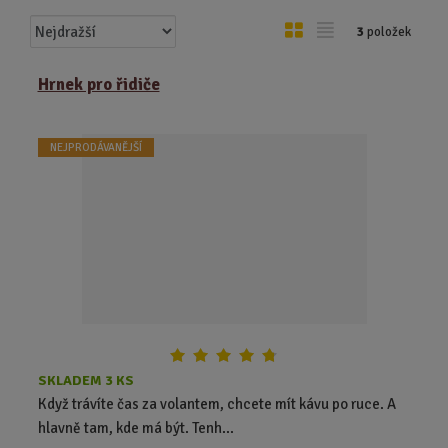
Ř
O
T
3
položek
a
b
a
z
r
b
Hrnek pro řidiče
e
á
u
n
z
l
í
NEJPRODÁVANĚJŠÍ
k
k
p
o
o
r
o
v
v
d
ý
ý
u
v
v
k
ý
ý
t
p
p
ů
i
i
s
s
SKLADEM 3 KS
Když trávíte čas za volantem, chcete mít kávu po ruce. A
hlavně tam, kde má být. Tenh...