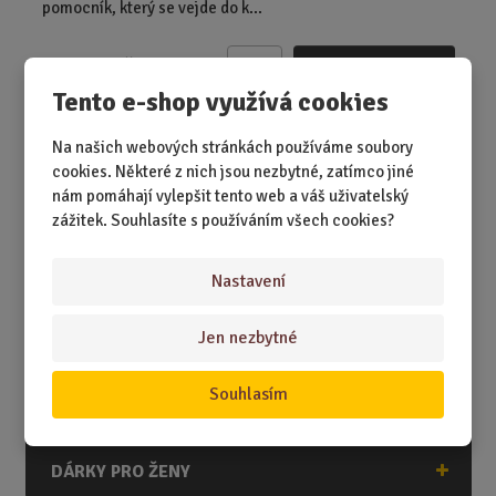
pomocník, který se vejde do k...
49,00 Kč
Koupit
Ks
Z
Tento e-shop využívá cookies
m
ě
Na našich webových stránkách používáme soubory
n
cookies. Některé z nich jsou nezbytné, zatímco jiné
i
nám pomáhají vylepšit tento web a váš uživatelský
DÁRKY
t
zážitek. Souhlasíte s používáním všech cookies?
p
DÁRKY K NAROZENINÁM
o
č
DÁRKY K PŘÍLEŽITOSTEM
Nastavení
e
DÁRKY PODLE ZÁJMŮ
t
Jen nezbytné
DÁRKY PODLE ZAMĚSTNÁNÍ
DÁRKY PRO DĚTI A MLÁDEŽ
Souhlasím
DÁRKY PRO MUŽE
DÁRKY PRO ŽENY