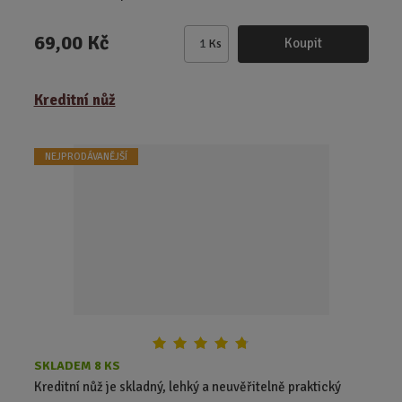
69,00 Kč
Koupit
Ks
Z
m
ě
Kreditní nůž
n
i
t
NEJPRODÁVANĚJŠÍ
p
o
č
e
t
SKLADEM 8 KS
Kreditní nůž je skladný, lehký a neuvěřitelně praktický