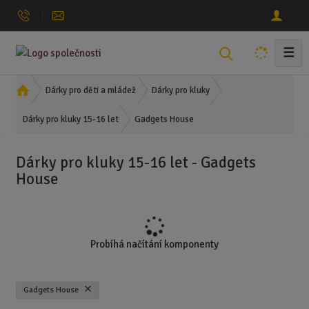
☰
V
y
h
Ú
Dárky pro děti a mládež
Dárky pro kluky
l
v
Gadgets House
o
Dárky pro kluky 15-16 let
e
d
d
n
a
Dárky pro kluky 15-16 let - Gadgets
í
t
House
s
t
r
a
n
Probíhá načítání komponenty
a
Gadgets House