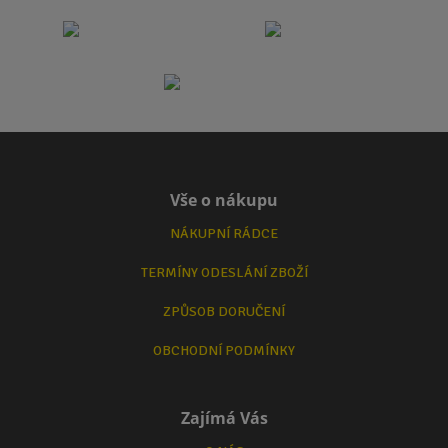
Vše o nákupu
NÁKUPNÍ RÁDCE
TERMÍNY ODESLÁNÍ ZBOŽÍ
ZPŮSOB DORUČENÍ
OBCHODNÍ PODMÍNKY
Zajímá Vás