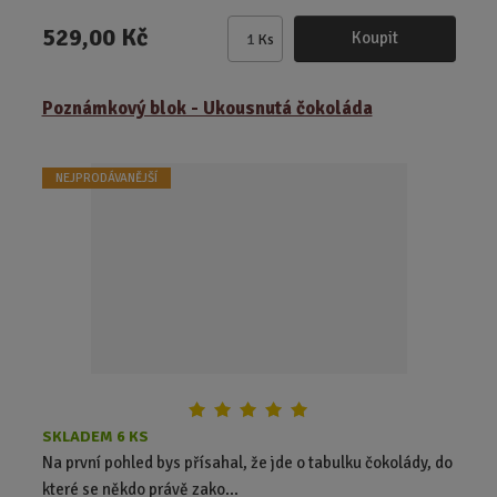
529,00 Kč
Koupit
Ks
Z
m
ě
Poznámkový blok - Ukousnutá čokoláda
n
i
t
NEJPRODÁVANĚJŠÍ
p
o
č
e
t
SKLADEM 6 KS
Na první pohled bys přísahal, že jde o tabulku čokolády, do
které se někdo právě zako...