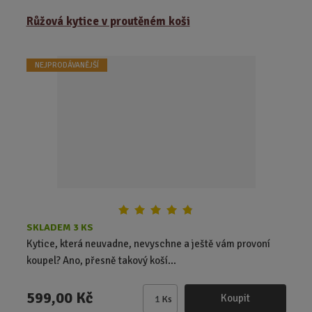
ě
Růžová kytice v proutěném koši
n
i
t
NEJPRODÁVANĚJŠÍ
p
o
č
e
t
SKLADEM 3 KS
Kytice, která neuvadne, nevyschne a ještě vám provoní
koupel? Ano, přesně takový koší...
599,00 Kč
Koupit
Ks
Z