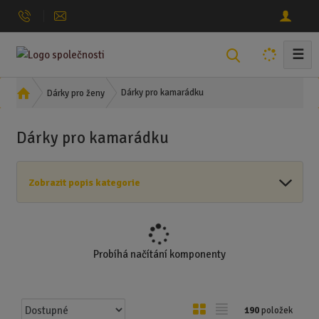
☰
V
y
h
Ú
Dárky pro kamarádku
Dárky pro ženy
l
v
o
e
Dárky pro kamarádku
d
d
n
a
í
t
Zobrazit popis kategorie
s
t
r
a
n
Probíhá načítání komponenty
a
Ř
O
T
190
položek