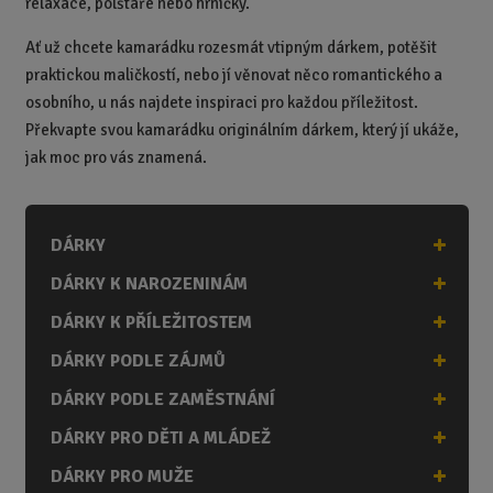
relaxace, polštáře nebo hrníčky.
Ať už chcete kamarádku rozesmát vtipným dárkem, potěšit
praktickou maličkostí, nebo jí věnovat něco romantického a
osobního, u nás najdete inspiraci pro každou příležitost.
Překvapte svou kamarádku originálním dárkem, který jí ukáže,
jak moc pro vás znamená.
DÁRKY
DÁRKY K NAROZENINÁM
DÁRKY K PŘÍLEŽITOSTEM
DÁRKY PODLE ZÁJMŮ
DÁRKY PODLE ZAMĚSTNÁNÍ
DÁRKY PRO DĚTI A MLÁDEŽ
DÁRKY PRO MUŽE