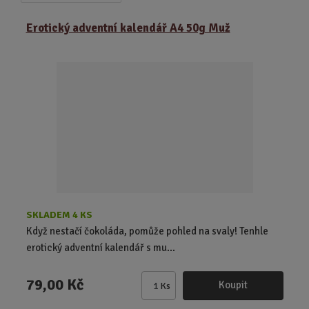
a
b
a
z
r
b
Erotický adventní kalendář A4 50g Muž
e
á
u
n
z
l
í
k
k
p
o
o
r
o
v
v
d
ý
ý
u
v
v
k
ý
ý
t
p
p
ů
i
i
s
s
SKLADEM 4 KS
Když nestačí čokoláda, pomůže pohled na svaly! Tenhle
erotický adventní kalendář s mu...
79,00 Kč
Koupit
Ks
Z
m