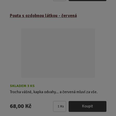
m
ě
Pouta s ozdobnou látkou - červená
n
i
t
p
o
č
e
t
SKLADEM 3 KS
Trocha vášně, kapka odvahy… a červená mluví za vše.
68,00 Kč
Koupit
Ks
Z
m