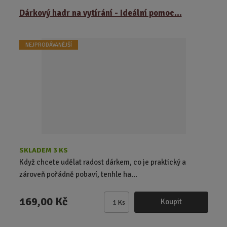
ě
Dárkový hadr na vytírání - Ideální pomoc...
n
i
t
NEJPRODÁVANĚJŠÍ
p
o
č
e
t
SKLADEM 3 KS
Když chcete udělat radost dárkem, co je praktický a
zároveň pořádně pobaví, tenhle ha...
169,00 Kč
Koupit
Ks
Z
m