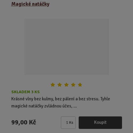
ě
Magické natáčky
n
i
t
p
o
č
e
t
SKLADEM 3 KS
Krásné vlny bez kulmy, bez pálení a bez stresu. Tyhle
magické natáčky zvládnou účes, ...
99,00 Kč
Koupit
Ks
Z
m