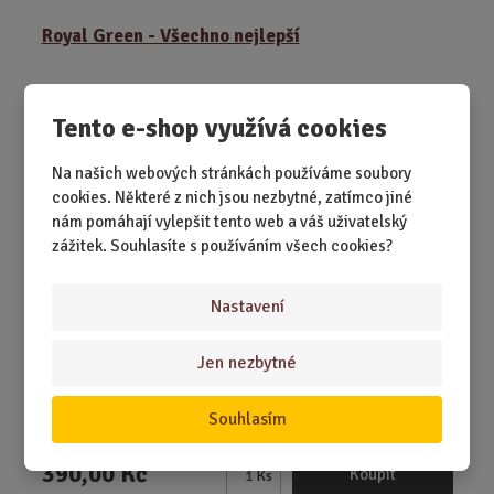
m
ě
Royal Green - Všechno nejlepší
n
i
t
NEJPRODÁVANĚJŠÍ
Tento e-shop využívá cookies
p
o
č
Na našich webových stránkách používáme soubory
e
cookies. Některé z nich jsou nezbytné, zatímco jiné
t
nám pomáhají vylepšit tento web a váš uživatelský
zážitek. Souhlasíte s používáním všech cookies?
Nastavení
Jen nezbytné
SKLADEM 3 KS
Jasně zelená barva s perleťovým efektem působí doslova
magicky.
Souhlasím
390,00 Kč
Koupit
Ks
Z