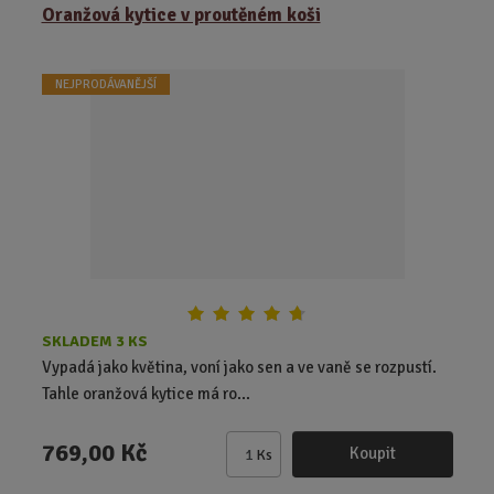
ě
Oranžová kytice v proutěném koši
n
i
t
NEJPRODÁVANĚJŠÍ
p
o
č
e
t
SKLADEM 3 KS
Vypadá jako květina, voní jako sen a ve vaně se rozpustí.
Tahle oranžová kytice má ro...
769,00 Kč
Koupit
Ks
Z
m