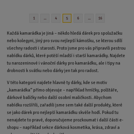
ě
n
1
...
4
6
...
16
5
i
t
p
Každá kamarádka je jiná – někdo hledá dárek pro spolužačku
o
nebo kolegyni, jiný pro svou nejlepší kámošku, se kterou sdílí
č
všechny radosti i starosti. Proto jsme pro vás připravili pestrou
e
nabídku dárků, které potěší mladší i starší kamarádky. Najdete
t
tu narozeninové i vánoční dárky pro kamarádku, ale i tipy na
drobnosti k svátku nebo dárky jen tak pro radost.
V této kategorii najdete hlavně ty dárky, kde se motiv
„kamarádka“ přímo objevuje – například hrníčky, polštáře,
dárkové balíčky nebo další osobní maličkosti. Abychom
nabídku rozšířili, zařadili jsme sem také další produkty, které
se jako dárek pro nejlepší kamarádku skvěle hodí. Pokud tu
nenajdete to pravé, doporučujeme prozkoumat i další části e-
shopu – například sekce dárková kosmetika, krása, zdraví a