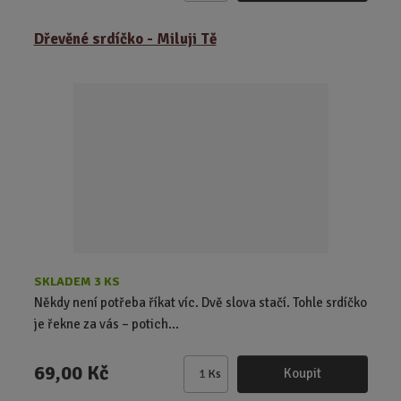
m
ě
Dřevěné srdíčko - Miluji Tě
n
i
t
p
o
č
e
t
SKLADEM 3 KS
Někdy není potřeba říkat víc. Dvě slova stačí. Tohle srdíčko
je řekne za vás – potich...
69,00 Kč
Koupit
Ks
Z