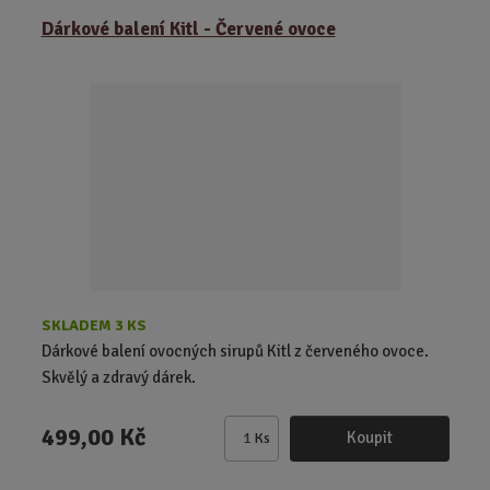
ě
Dárkové balení Kitl - Červené ovoce
n
i
t
p
o
č
e
t
SKLADEM 3 KS
Dárkové balení ovocných sirupů Kitl z červeného ovoce.
Skvělý a zdravý dárek.
499,00 Kč
Koupit
Ks
Z
m