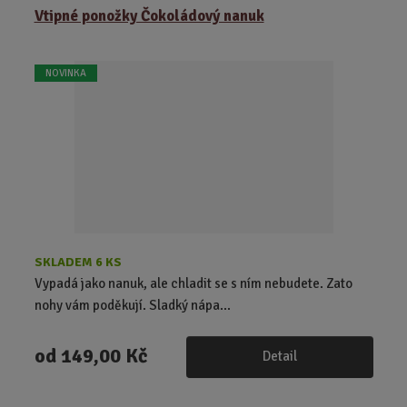
ě
Vtipné ponožky Čokoládový nanuk
n
i
t
NOVINKA
p
o
č
e
t
SKLADEM 6 KS
Vypadá jako nanuk, ale chladit se s ním nebudete. Zato
nohy vám poděkují. Sladký nápa...
od
149,00 Kč
Detail