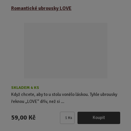
ě
Romantické ubrousky LOVE
n
i
t
p
o
č
e
t
SKLADEM 4 KS
Když chcete, aby to u stolu vonělo láskou. Tyhle ubrousky
řeknou „LOVE“ dřív, než si ...
59,00 Kč
Koupit
Ks
Z
m