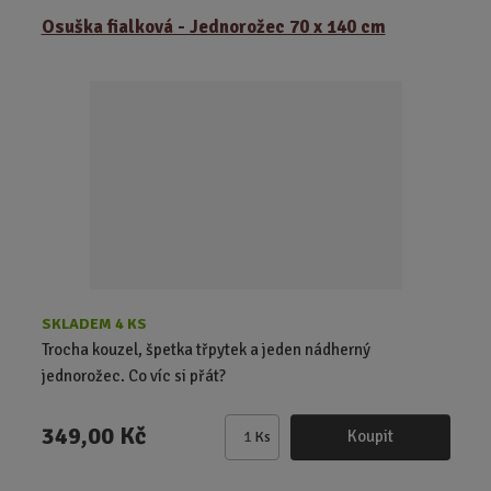
Osuška fialková - Jednorožec 70 x 140 cm
SKLADEM 4 KS
Trocha kouzel, špetka třpytek a jeden nádherný
jednorožec. Co víc si přát?
349,00 Kč
Koupit
Ks
Z
m