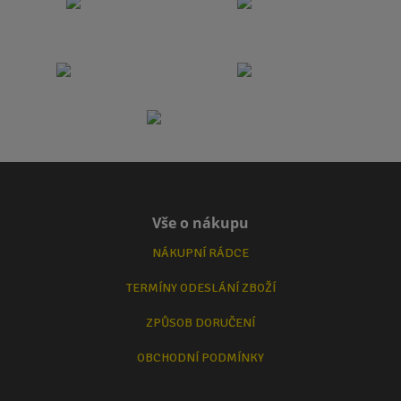
Vše o nákupu
NÁKUPNÍ RÁDCE
TERMÍNY ODESLÁNÍ ZBOŽÍ
ZPŮSOB DORUČENÍ
OBCHODNÍ PODMÍNKY