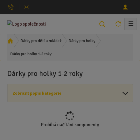
☰
V
y
h
Ú
Dárky pro děti a mládež
Dárky pro holky
l
v
Dárky pro holky 1-2 roky
o
e
d
d
n
a
Dárky pro holky 1-2 roky
í
t
s
t
Zobrazit popis kategorie
r
a
n
a
Probíhá načítání komponenty