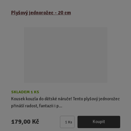
ě
Plyšový jednorožec - 20 cm
n
i
t
p
o
č
e
t
SKLADEM 1 KS
Kousek kouzla do dětské náruče! Tento plyšový jednorožec
přináší radost, fantazii i p...
179,00 Kč
Koupit
Ks
Z