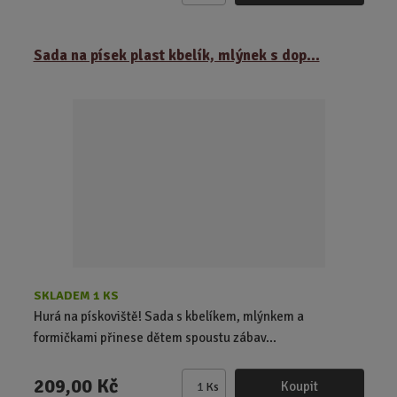
m
ě
Sada na písek plast kbelík, mlýnek s dop...
n
i
t
p
o
č
e
t
SKLADEM 1 KS
Hurá na pískoviště! Sada s kbelíkem, mlýnkem a
formičkami přinese dětem spoustu zábav...
209,00 Kč
Koupit
Ks
Z