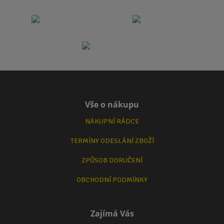
Vše o nákupu
NÁKUPNÍ RÁDCE
TERMÍNY ODESLÁNÍ ZBOŽÍ
ZPŮSOB DORUČENÍ
OBCHODNÍ PODMÍNKY
Zajímá Vás