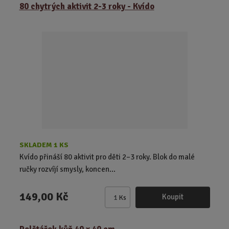
ě
80 chytrých aktivit 2-3 roky - Kvído
n
i
t
p
o
č
e
t
SKLADEM 1 KS
Kvído přináší 80 aktivit pro děti 2–3 roky. Blok do malé
ručky rozvíjí smysly, koncen...
149,00 Kč
Koupit
Ks
Z
m
ě