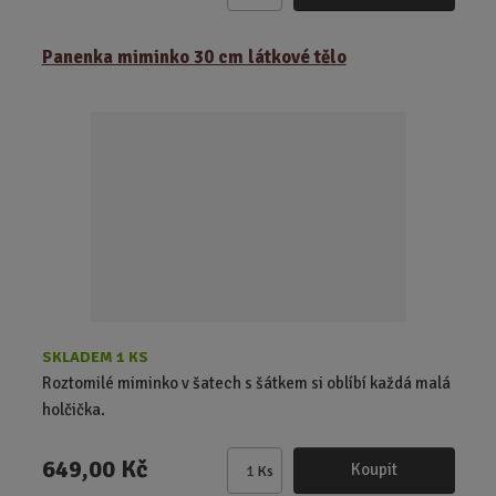
m
ě
Panenka miminko 30 cm látkové tělo
n
i
t
p
o
č
e
t
SKLADEM 1 KS
Roztomilé miminko v šatech s šátkem si oblíbí každá malá
holčička.
649,00 Kč
Koupit
Ks
Z