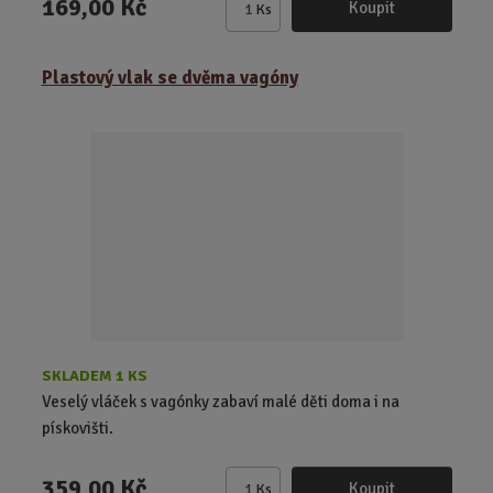
169,00 Kč
Koupit
Ks
Z
m
ě
Plastový vlak se dvěma vagóny
n
i
t
p
o
č
e
t
SKLADEM 1 KS
Veselý vláček s vagónky zabaví malé děti doma i na
pískovišti.
359,00 Kč
Koupit
Ks