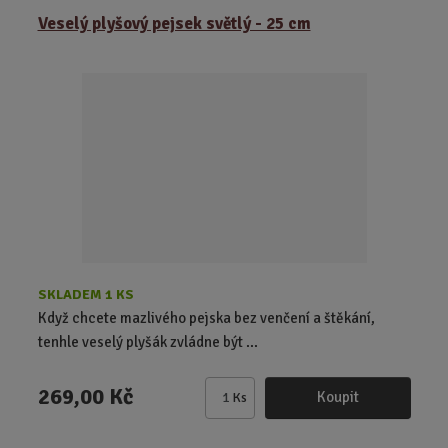
Veselý plyšový pejsek světlý - 25 cm
n
i
t
p
o
č
e
t
SKLADEM 1 KS
Když chcete mazlivého pejska bez venčení a štěkání,
tenhle veselý plyšák zvládne být ...
269,00 Kč
Koupit
Ks
Z
m