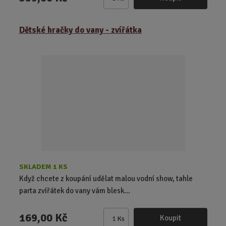
Z
m
ě
Dětské hračky do vany - zvířátka
n
i
t
p
o
č
e
t
SKLADEM 1 KS
Když chcete z koupání udělat malou vodní show, tahle
parta zvířátek do vany vám blesk...
169,00 Kč
Koupit
Ks
Z