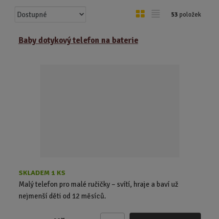
Ř
O
T
53
položek
a
b
a
z
r
b
Baby dotykový telefon na baterie
e
á
u
n
z
l
í
k
k
p
o
o
r
o
v
v
d
ý
ý
u
v
v
k
ý
ý
t
p
p
ů
i
i
s
s
SKLADEM 1 KS
Malý telefon pro malé ručičky – svítí, hraje a baví už
nejmenší děti od 12 měsíců.