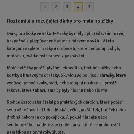
n
1
2
3
5
4
i
t
Roztomilé a rozvíjející dárky pro malé holčičky
p
o
Dárky pro holky ve věku 1–2 roky by měly být především hravé,
č
e
bezpečné a přizpůsobené jejich zvídavému světu. V této
t
kategorii najdete hračky a drobnosti, které podporují pohyb,
motoriku, zvědavost i radost z poznávání.
Malé holčičky potěší plyšáci, chrastítka, textilní knížky nebo
kostky s barevnými obrázky. Skvělou volbou jsou i hračky, které
vydávají jemné zvuky, svítí, nebo reagují na dotek – prostě
takové, které zabaví, aniž by byly hlučné nebo složité.
Rodiče často sahají také po praktických dárcích, které potěší i
svou užitečností – třeba dětská dečka, polštářek, hrníček nebo
drobná dekorace do pokojíčku. A pokud hledáte něco
symbolického, najdete zde i milé dárky, které se mohou stát
památkou na první roky života.