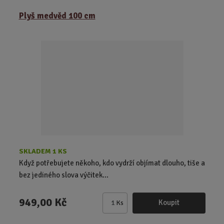
m
ě
Plyš medvěd 100 cm
n
i
t
p
o
č
e
t
SKLADEM 1 KS
Když potřebujete někoho, kdo vydrží objímat dlouho, tiše a
bez jediného slova výčitek...
949,00 Kč
Koupit
Ks
Z
m