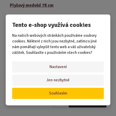
ě
Plyšový medvěd 78 cm
n
i
t
Tento e-shop využívá cookies
p
o
Na našich webových stránkách používáme soubory
č
cookies. Některé z nich jsou nezbytné, zatímco jiné
e
nám pomáhají vylepšit tento web a váš uživatelský
t
zážitek. Souhlasíte s používáním všech cookies?
Nastavení
SKLADEM 1 KS
Jen nezbytné
Když potřebujete parťáka, který obejme, zahřeje a nikdy
vám neutichne uprostřed věty.
Souhlasím
479,00 Kč
Koupit
Ks
Z
m
ě