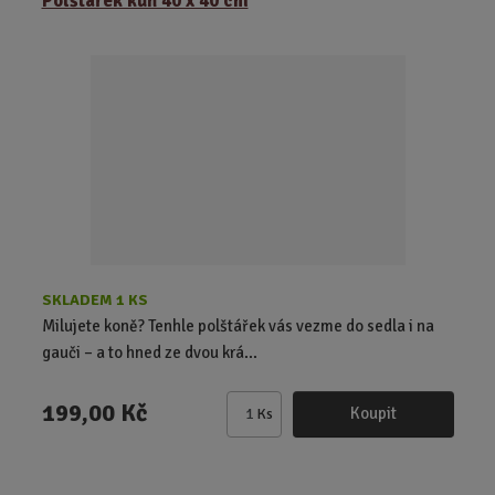
Polštářek kůň 40 x 40 cm
n
i
t
p
o
č
e
t
SKLADEM 1 KS
Milujete koně? Tenhle polštářek vás vezme do sedla i na
gauči – a to hned ze dvou krá...
199,00 Kč
Koupit
Ks
Z
m
ě