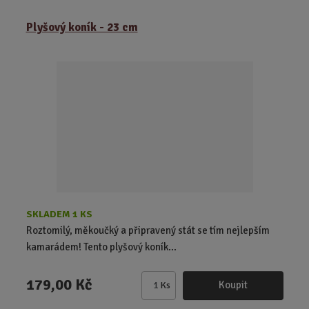
m
ě
Plyšový koník - 23 cm
n
i
t
p
o
č
e
t
SKLADEM 1 KS
Roztomilý, měkoučký a připravený stát se tím nejlepším
kamarádem! Tento plyšový koník...
179,00 Kč
Koupit
Ks
Z
m