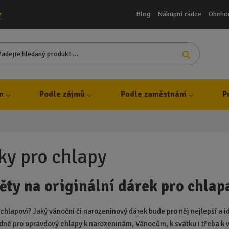
Blog
Nákupní rádce
Obcho
z
Z
Vyhledat
a
d
e
j
m
Podle zájmů
Podle zaměstnání
P
t
e
h
l
e
ky pro chlapy
d
a
ty na originální dárek pro chlap
n
ý
p
 chlapovi? Jaký vánoční či narozeninový dárek bude pro něj nejlepší a i
r
dné pro opravdový chlapy k narozeninám, Vánocům, k svátku i třeba k výr
o