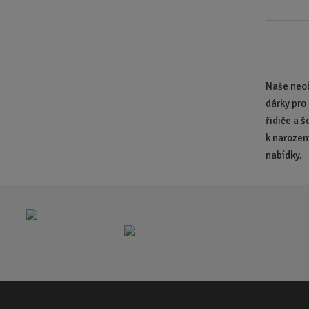
Naše neob
dárky pro 
řidiče a 
k narozen
nabídky.