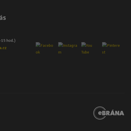
ás
–15 hod.)
a.cz