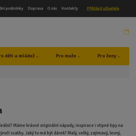
dní podmínky
Doprava
O nás
Kontakty
Přihlásit uživatele
ro děti a mládež
Pro muže
Pro ženy
a
deální? Máme krásné originální nápady, inspirace i vtipné tipy na
očí svatby. Jaký to má být dárek? Malý, velký, zajímavý, levný,