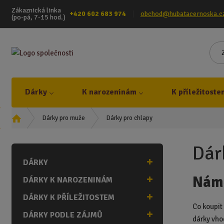
Zákaznická linka
+420 602 683 974
obchod@hubatacernoska.c
(po-pá, 7-15 hod.)
Dárky
K narozeninám
K příležitoste
Ú
Dárky pro chlapy
Dárky pro muže
v
o
Dár
d
DÁRKY
n
í
Námě
DÁRKY K NAROZENINÁM
s
t
DÁRKY K PŘÍLEŽITOSTEM
r
Co koupit
DÁRKY PODLE ZÁJMŮ
a
dárky vho