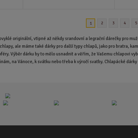
2
3
4
5
1
vyklé originální, vtipné až někdy srandovní a legrační dárečky pro muž
chlapy, ale máme také dárky pro další typy chlapů, jako pro bratra, kamar
šoféry. Výběr dárku by to mělo usnadnit a věřím, že Vašemu chlapovi vy
inám, na Vánoce, k svátku nebo třeba k výročí svatby. Chlapácké dárky