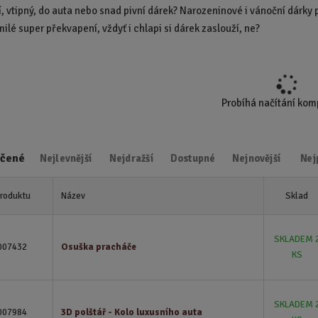
í, vtipný, do auta nebo snad pivní dárek? Narozeninové i vánoční dárk
d
ilé super překvapení, vždyť i chlapi si dárek zaslouží, ne?
u
k
t
.
.
Probíhá načítání ko
.
čené
Nejlevnější
Nejdražší
Dostupné
Nejnovější
Nej
produktu
Název
Sklad
SKLADEM 
007432
Osuška pracháče
KS
SKLADEM 
007984
3D polštář - Kolo luxusního auta