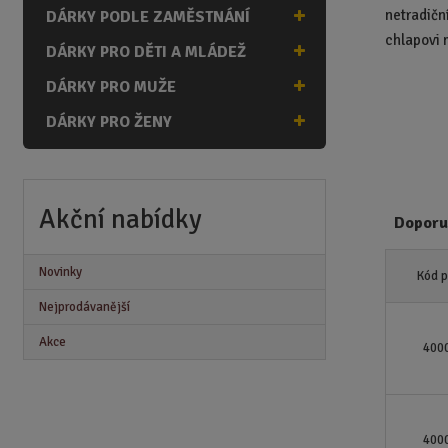
n
netradičn
DÁRKY PODLE ZAMĚSTNÁNÍ
a
chlapovi m
DÁRKY PRO DĚTI A MLÁDEŽ
DÁRKY PRO MUŽE
DÁRKY PRO ŽENY
Akční nabídky
Doporu
Ř
Novinky
Kód 
a
z
Nejprodávanější
e
Akce
n
400
í
p
r
o
400