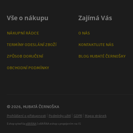
Vše o nákupu
Zajímá Vás
NÁKUPNÍ RÁDCE
O NÁS
TERMÍNY ODESLÁNÍ ZBOŽÍ
KONTAKTUJTE NÁS
ZPŮSOB DORUČENÍ
BLOG HUBATÉ ČERNOŠKY
OBCHODNÍ PODMÍNKY
© 2026, HUBATÁ ČERNOŠKA
|
|
|
Prohlášení o přístupnosti
Podmínky užití
GDPR
Mapa stránek
Eshop vytvořila
eBRÁNA
| eBRÁNA eshop s propojením na IS