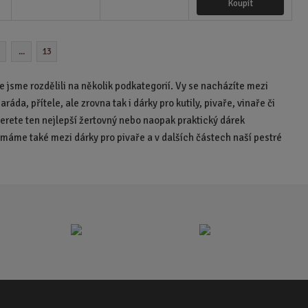
ž
ž
e
Koupit
í
ý
s
s
n
t
ž
š
t
t
i
i
i
v
v
t
t
t
...
13
í
í
p
m
m
n
o
n
e jsme rozdělili na několik podkategorií. Vy se nacházíte mezi
o
o
č
ž
áda, přítele, ale zrovna tak i dárky pro kutily, pivaře, vinaře či
ž
e
s
s
berete ten nejlepší žertovný nebo naopak praktický dárek
t
t
t
 máme také mezi dárky pro pivaře a v dalších částech naší pestré
v
v
í
í