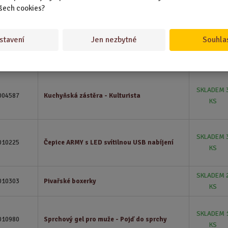
009558
Kosmetika v knize pro gentlemana
šech cookies?
KS
stavení
Jen nezbytné
Souhla
SKLADEM
006712
Papírové ubrousky - Balík pětitisícovek
17 KS
SKLADEM 
004587
Kuchyňská zástěra - Kulturista
KS
SKLADEM 
010225
Čepice ARMY s LED svítilnou USB nabíjení
KS
SKLADEM 
010303
Pivařské boxerky
KS
SKLADEM 
010980
Sprchový gel pro muže - Pojď do sprchy
KS