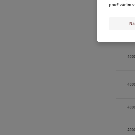
400
používáním v
Na
400
400
400
400
400